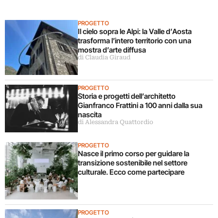
PROGETTO
Il cielo sopra le Alpi: la Valle d’Aosta
trasforma l’intero territorio con una
mostra d’arte diffusa
di Claudia Giraud
PROGETTO
Storia e progetti dell’architetto
Gianfranco Frattini a 100 anni dalla sua
nascita
di Alessandra Quattordio
PROGETTO
Nasce il primo corso per guidare la
transizione sostenibile nel settore
culturale. Ecco come partecipare
PROGETTO