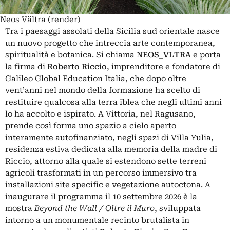
Neos Vältra (render)
Tra i paesaggi assolati della Sicilia sud orientale nasce
un nuovo progetto che intreccia arte contemporanea,
spiritualità e botanica. Si chiama
NEOS_VLTRA
e porta
la firma di
Roberto Riccio
, imprenditore e fondatore di
Galileo Global Education Italia, che dopo oltre
vent’anni nel mondo della formazione ha scelto di
restituire qualcosa alla terra iblea che negli ultimi anni
lo ha accolto e ispirato. A Vittoria, nel Ragusano,
prende così forma uno spazio a cielo aperto
interamente autofinanziato, negli spazi di Villa Yulia,
residenza estiva dedicata alla memoria della madre di
Riccio, attorno alla quale si estendono sette terreni
agricoli trasformati in un percorso immersivo tra
installazioni site specific e vegetazione autoctona. A
inaugurare il programma il 10 settembre 2026 è la
mostra
Beyond the Wall / Oltre il Muro
, sviluppata
intorno a un monumentale recinto brutalista in