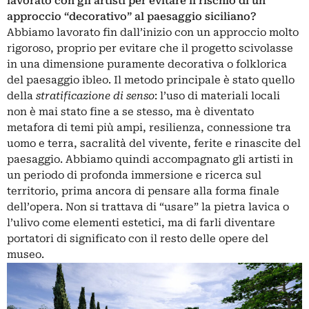
lavorato con gli artisti per evitare il rischio di un
approccio “decorativo” al paesaggio siciliano?
Abbiamo lavorato fin dall’inizio con un approccio molto
rigoroso, proprio per evitare che il progetto scivolasse
in una dimensione puramente decorativa o folklorica
del paesaggio ibleo. Il metodo principale è stato quello
della
stratificazione di senso
: l’uso di materiali locali
non è mai stato fine a se stesso, ma è diventato
metafora di temi più ampi, resilienza, connessione tra
uomo e terra, sacralità del vivente, ferite e rinascite del
paesaggio. Abbiamo quindi accompagnato gli artisti in
un periodo di profonda immersione e ricerca sul
territorio, prima ancora di pensare alla forma finale
dell’opera. Non si trattava di “usare” la pietra lavica o
l’ulivo come elementi estetici, ma di farli diventare
portatori di significato con il resto delle opere del
museo.