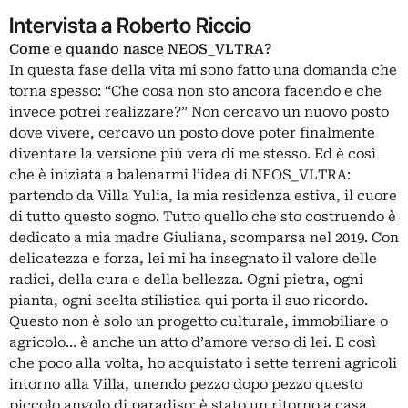
Intervista a Roberto Riccio
Come e quando nasce NEOS_VLTRA?
In questa fase della vita mi sono fatto una domanda che
torna spesso: “Che cosa non sto ancora facendo e che
invece potrei realizzare?” Non cercavo un nuovo posto
dove vivere, cercavo un posto dove poter finalmente
diventare la versione più vera di me stesso. Ed è così
che è iniziata a balenarmi l’idea di NEOS_VLTRA:
partendo da Villa Yulia, la mia residenza estiva, il cuore
di tutto questo sogno. Tutto quello che sto costruendo è
dedicato a mia madre Giuliana, scomparsa nel 2019. Con
delicatezza e forza, lei mi ha insegnato il valore delle
radici, della cura e della bellezza. Ogni pietra, ogni
pianta, ogni scelta stilistica qui porta il suo ricordo.
Questo non è solo un progetto culturale, immobiliare o
agricolo… è anche un atto d’amore verso di lei. E così
che poco alla volta, ho acquistato i sette terreni agricoli
intorno alla Villa, unendo pezzo dopo pezzo questo
piccolo angolo di paradiso: è stato un ritorno a casa.