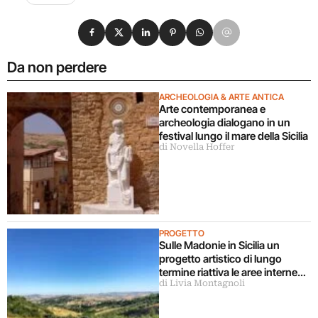
Condividi su Facebook
Condividi su X
Condividi su LinkedIn
Condividi su Pinterest
Condividi su WhatsApp
Condividi su Email
Da non perdere
ARCHEOLOGIA & ARTE ANTICA
Arte contemporanea e
archeologia dialogano in un
festival lungo il mare della Sicilia
di Novella Hoffer
PROGETTO
Sulle Madonie in Sicilia un
progetto artistico di lungo
termine riattiva le aree interne
di Livia Montagnoli
con la cultura