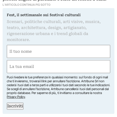
L'ARTICOLO CONTINUA PIÙ SOTTO
Fest, il settimanale sui festival culturali
Scenari, politiche culturali, arti visive, musica,
teatro, architettura, design, artigianato,
rigenerazione urbana e i trend globali da
monitorare.
Nome
(Required)
First
Email
(Required)
Puoi rivedere le tue preferenze in qualsiasi momento: sul fondo di ogni mail
che ti invieremo, troverai il link per annullare l’iscrizione. Artribune Srl non
cederà i tuoi dati a terze parti e utilizzerà i tuoi dati secondo le tue indicazioni.
Se scegli di annullare l’iscrizione, Artribune cancellerà i tuoi dati personali dal
proprio database. Per saperne di più, ti invitiamo a consultare la nostra
Privacy Policy
.
Iscriviti