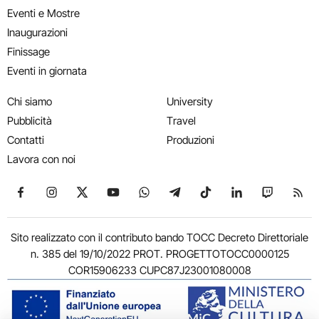
Eventi e Mostre
Inaugurazioni
Finissage
Eventi in giornata
Chi siamo
University
Pubblicità
Travel
Contatti
Produzioni
Lavora con noi
Seguici su Facebook
Seguici su Instagram
Seguici su X
Seguici su YouTube
Seguici su WhatsApp
Seguici su Telegram
Seguici su TikTok
Seguici su Link
Seguici su
Segui
Sito realizzato con il contributo bando TOCC Decreto Direttoriale
n. 385 del 19/10/2022 PROT. PROGETTOTOCC0000125
COR15906233 CUPC87J23001080008