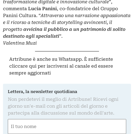
trasformazione digitale e innovazione culturale
”,
commenta
Lucia Panini
, co-fondatrice del Gruppo
Panini Cultura. “
Attraverso una narrazione appassionata
e il ricorso a tecniche di storytelling avvincenti, il
progetto
avvicina il pubblico a un patrimonio di solito
destinato agli specialisti
”.
Valentina Muzi
Artribune è anche su Whatsapp. È sufficiente
cliccare qui
per iscriversi al canale ed essere
sempre aggiornati
Lettera, la newsletter quotidiana
Non perdetevi il meglio di Artribune! Ricevi ogni
giorno un'e-mail con gli articoli del giorno e
partecipa alla discussione sul mondo dell'arte.
Nome
(Obbligatorio)