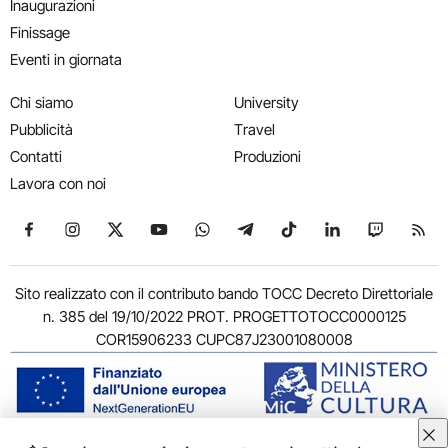
Inaugurazioni
Finissage
Eventi in giornata
Chi siamo
University
Pubblicità
Travel
Contatti
Produzioni
Lavora con noi
Seguici su Facebook
Seguici su Instagram
Seguici su X
Seguici su YouTube
Seguici su WhatsApp
Seguici su Telegram
Seguici su TikTok
Seguici su Link
Seguici su
Segui
Sito realizzato con il contributo bando TOCC Decreto Direttoriale
n. 385 del 19/10/2022 PROT. PROGETTOTOCC0000125
COR15906233 CUPC87J23001080008