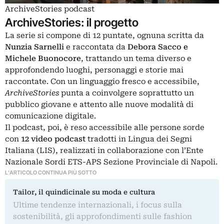
ArchiveStories podcast
ArchiveStories: il progetto
La serie si compone di 12 puntate, ognuna scritta da
Nunzia Sarnelli
e raccontata da
Debora Sacco e
Michele Buonocore
, trattando un tema diverso e
approfondendo luoghi, personaggi e storie mai
raccontate. Con un linguaggio fresco e accessibile,
ArchiveStories
punta a coinvolgere soprattutto un
pubblico giovane e attento alle nuove modalità di
comunicazione digitale.
Il podcast, poi, è reso accessibile alle persone sorde
con
12 video podcast
tradotti in Lingua dei Segni
Italiana (LIS), realizzati in collaborazione con l’Ente
Nazionale Sordi ETS-APS Sezione Provinciale di Napoli.
L'ARTICOLO CONTINUA PIÙ SOTTO
Tailor, il quindicinale su moda e cultura
Ultime tendenze internazionali, i focus sulla
sostenibilità, gli approfondimenti sulle fashion