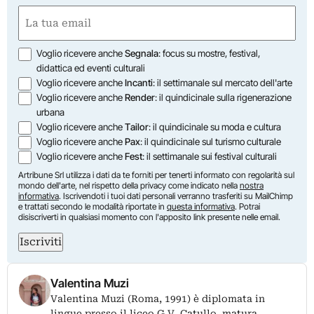
Nome
Email
(Obbligatorio)
Opzioni
Voglio ricevere anche
Segnala
: focus su mostre, festival,
didattica ed eventi culturali
Voglio ricevere anche
Incanti
: il settimanale sul mercato dell'arte
Voglio ricevere anche
Render
: il quindicinale sulla rigenerazione
urbana
Voglio ricevere anche
Tailor
: il quindicinale su moda e cultura
Voglio ricevere anche
Pax
: il quindicinale sul turismo culturale
Voglio ricevere anche
Fest
: il settimanale sui festival culturali
Artribune Srl utilizza i dati da te forniti per tenerti informato con regolarità sul
mondo dell'arte, nel rispetto della privacy come indicato nella
nostra
informativa
. Iscrivendoti i tuoi dati personali verranno trasferiti su MailChimp
e trattati secondo le modalità riportate in
questa informativa
. Potrai
disiscriverti in qualsiasi momento con l'apposito link presente nelle email.
Iscriviti
Valentina Muzi
Valentina Muzi (Roma, 1991) è diplomata in
lingue presso il liceo G.V. Catullo, matura