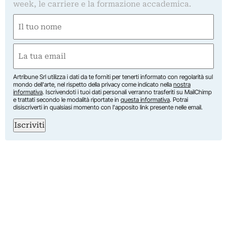
week, le carriere e la formazione accademica.
Nome
(Obbligatorio)
Nome
Email
(Obbligatorio)
Artribune Srl utilizza i dati da te forniti per tenerti informato con regolarità sul
mondo dell'arte, nel rispetto della privacy come indicato nella
nostra
informativa
. Iscrivendoti i tuoi dati personali verranno trasferiti su MailChimp
e trattati secondo le modalità riportate in
questa informativa
. Potrai
disiscriverti in qualsiasi momento con l'apposito link presente nelle email.
Iscriviti