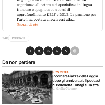
esperienze all’estero e si specializza in lingua
francese e spagnola con corsi di
approfondimento DELF e DELE. La passione per
l’arte l’ha portata a iscriversi alla…
Scopri di più
TAG
PODCAST
Condividi su Facebook
Condividi su X
Condividi su LinkedIn
Condividi su Pinterest
Condividi su WhatsApp
Condividi su Email
Da non perdere
NEW MEDIA
Ricordare Piazza della Loggia
dopo gli anniversari. Il podcast
di Benedetta Tobagi sulla strage
di Giulia Giaume
di Brescia