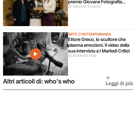
premio Giovane Fotografia
di Samuel Tonelli
Italiana 2026
ARTE CONTEMPORANEA
Ettore Greco, lo scultore che
plasma emozioni. Il video della
sua intervista a I Martedì Critici
di Roberta Pisa
Altri articoli di: who's who
Leggi di più