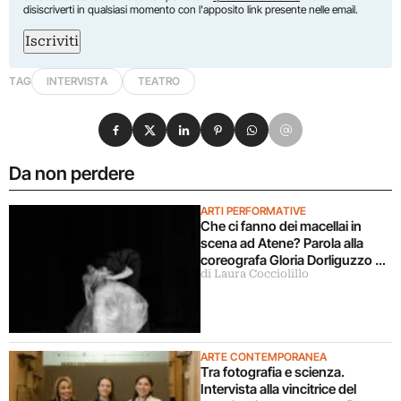
disiscriverti in qualsiasi momento con l'apposito link presente nelle email.
Iscriviti
TAG
INTERVISTA
TEATRO
Condividi su Facebook
Condividi su X
Condividi su LinkedIn
Condividi su Pinterest
Condividi su WhatsApp
Condividi su Email
Da non perdere
ARTI PERFORMATIVE
Che ci fanno dei macellai in
scena ad Atene? Parola alla
coreografa Gloria Dorliguzzo e
di Laura Cocciolillo
la storica Lucia Amara
ARTE CONTEMPORANEA
Tra fotografia e scienza.
Intervista alla vincitrice del