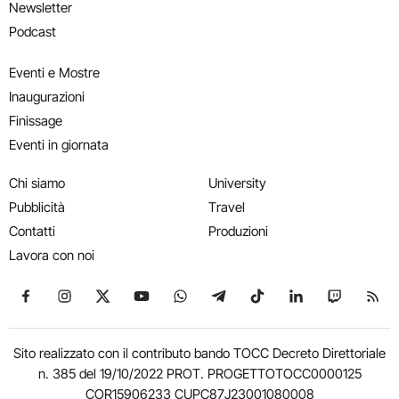
Newsletter
Podcast
Eventi e Mostre
Inaugurazioni
Finissage
Eventi in giornata
Chi siamo
University
Pubblicità
Travel
Contatti
Produzioni
Lavora con noi
Seguici su Facebook
Seguici su Instagram
Seguici su X
Seguici su YouTube
Seguici su WhatsApp
Seguici su Telegram
Seguici su TikTok
Seguici su Link
Seguici su
Segui
Sito realizzato con il contributo bando TOCC Decreto Direttoriale
n. 385 del 19/10/2022 PROT. PROGETTOTOCC0000125
COR15906233 CUPC87J23001080008