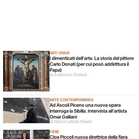
ARTI VISIVE
I dimenticati dell’arte. La storia del pittore
Carlo Donati (per cui posò addirittura il
Papa)
di Ludovico Pratesi
ARTE CONTEMPORANEA
Ad Ascoli Piceno una nuova opera
interroga la Sibilla. Intervista all’artista
Omar Galliani
di Maria Letizia Paiato
FIERE
Cloe Piccoli nuova direttrice della fiera