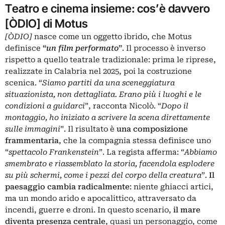
Teatro e cinema insieme: cos’è davvero
[ÒDIO] di Motus
[ÒDIO]
nasce come un oggetto ibrido, che Motus
definisce
“
un film performato
”
. Il processo è inverso
rispetto a quello teatrale tradizionale: prima le riprese,
realizzate in Calabria nel 2025, poi la costruzione
scenica. “
Siamo partiti da una sceneggiatura
situazionista, non dettagliata. Erano più i luoghi e le
condizioni a guidarci
”, racconta Nicolò. “
Dopo il
montaggio, ho iniziato a scrivere la scena direttamente
sulle immagini
”. Il risultato è
una composizione
frammentaria
, che la compagnia stessa definisce uno
“
spettacolo Frankenstein
”. La regista afferma: “
Abbiamo
smembrato e riassemblato la storia, facendola esplodere
su più schermi, come i pezzi del corpo della creatura
”.
Il
paesaggio cambia radicalmente
: niente ghiacci artici,
ma un mondo arido e apocalittico, attraversato da
incendi, guerre e droni. In questo scenario,
il mare
diventa presenza centrale
, quasi un personaggio, come