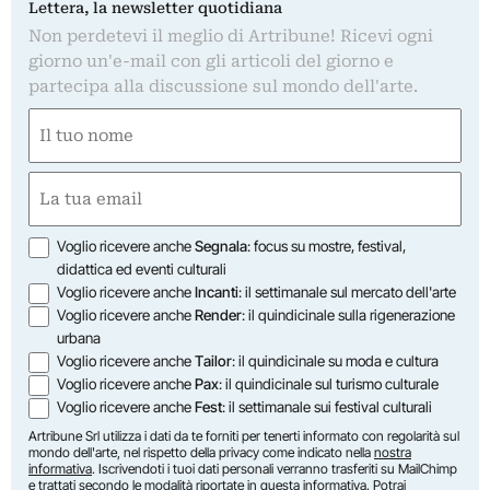
Lettera, la newsletter quotidiana
Non perdetevi il meglio di Artribune! Ricevi ogni
giorno un'e-mail con gli articoli del giorno e
partecipa alla discussione sul mondo dell'arte.
Nome
(Required)
First
Email
(Required)
Opzioni
Voglio ricevere anche
Segnala
: focus su mostre, festival,
didattica ed eventi culturali
Voglio ricevere anche
Incanti
: il settimanale sul mercato dell'arte
Voglio ricevere anche
Render
: il quindicinale sulla rigenerazione
urbana
Voglio ricevere anche
Tailor
: il quindicinale su moda e cultura
Voglio ricevere anche
Pax
: il quindicinale sul turismo culturale
Voglio ricevere anche
Fest
: il settimanale sui festival culturali
Artribune Srl utilizza i dati da te forniti per tenerti informato con regolarità sul
mondo dell'arte, nel rispetto della privacy come indicato nella
nostra
informativa
. Iscrivendoti i tuoi dati personali verranno trasferiti su MailChimp
e trattati secondo le modalità riportate in
questa informativa
. Potrai