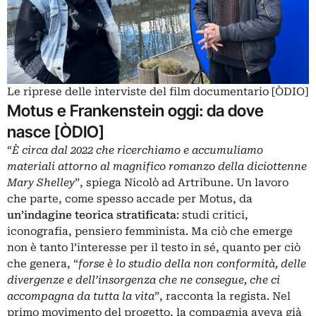
Le riprese delle interviste del film documentario [ÒDIO]
Motus e Frankenstein oggi: da dove
nasce [ÒDIO]
“
È circa dal 2022 che ricerchiamo e accumuliamo
materiali attorno al magnifico romanzo della diciottenne
Mary Shelley
”, spiega Nicolò ad Artribune. Un lavoro
che parte, come spesso accade per
Motus
, da
un’indagine teorica stratificata
: studi critici,
iconografia, pensiero femminista. Ma ciò che emerge
non è tanto l’interesse per il testo in sé, quanto per ciò
che genera, “
forse è lo studio della non conformità, delle
divergenze e dell’insorgenza che ne consegue, che ci
accompagna da tutta la vita
”, racconta la regista. Nel
primo movimento del progetto, la compagnia aveva già