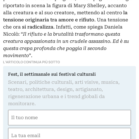
riportato in scena la figura di Mary Shelley, accanto
alla creatura e al suo creatore, mettendo al centro
la
tensione originaria tra amore e rifiuto
. Una tensione
che ora
si radicalizza
. Infatti, come spiega Daniela
Nicolò: “
Il rifiuto e la brutalità trasformano questa
creatura appassionata in un crudele assassino. Ed è su
questa crepa profonda che poggia il secondo
movimento
”.
L'ARTICOLO CONTINUA PIÙ SOTTO
Fest, il settimanale sui festival culturali
Scenari, politiche culturali, arti visive, musica,
teatro, architettura, design, artigianato,
rigenerazione urbana e i trend globali da
monitorare.
Nome
(Required)
First
Email
(Required)