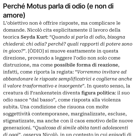
Perché Motus parla di odio (e non di
amore)
L’obiettivo non è offrire risposte, ma complicare le
domande. Nicolò cita esplicitamente il lavoro della
teorica
Seyda Kurt
: “
Quando si parla di odio, bisogna
chiedersi: chi odia? perché? quali rapporti di potere sono
in gioco?
”. [ÒDIO] si muove esattamente in questa
direzione, provando a leggere l’odio non solo come
distruzione, ma come
possibile forma di reazione
,
infatti, come riporta la regista: “
Vorremmo invitare ad
abbandonare le risposte semplificatrici e coglierne anche
il valore trasformativo e insorgente
”. In questo senso, la
creatura di Frankenstein diventa
figura politica
: il suo
odio nasce “dal basso”, come risposta alla violenza
subita. Una condizione che risuona con molte
soggettività contemporanee, marginalizzate, escluse,
stigmatizzate, ma anche con il caos emotivo delle nuove
generazioni. “
Qualcosa di simile abita tanti adolescenti
di oggi
”, osserva Nicolò, in un contesto in cui episodi di