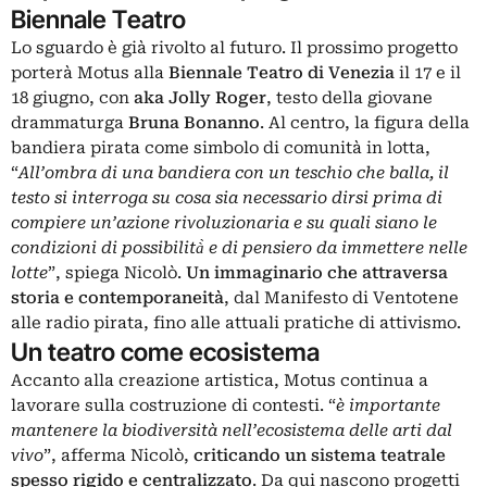
Biennale Teatro
Lo sguardo è già rivolto al futuro. Il prossimo progetto
porterà Motus alla
Biennale Teatro di Venezia
il 17 e il
18 giugno, con
aka Jolly Roger
, testo della giovane
drammaturga
Bruna Bonanno
. Al centro, la figura della
bandiera pirata come simbolo di comunità in lotta,
“
All’ombra di una bandiera con un teschio che balla, il
testo si interroga su cosa sia necessario dirsi prima di
compiere un’azione rivoluzionaria e su quali siano le
condizioni di possibilità̀ e di pensiero da immettere nelle
lotte
”, spiega Nicolò.
Un immaginario che attraversa
storia e contemporaneità
, dal Manifesto di Ventotene
alle radio pirata, fino alle attuali pratiche di attivismo.
Un teatro come ecosistema
Accanto alla creazione artistica, Motus continua a
lavorare sulla costruzione di contesti. “
è importante
mantenere la biodiversità nell’ecosistema delle arti dal
vivo
”, afferma Nicolò,
criticando un sistema teatrale
spesso rigido e centralizzato
. Da qui nascono progetti