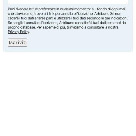
Puoi rivedere le tue preferenze in qualsiasi momento: sul fondo di ogni mail
che ti invieremo, troverai il link per annullare l’iscrizione. Artribune Srl non
cederà i tuoi dati a terze parti e utilizzerà i tuoi dati secondo le tue indicazioni.
Se scegli di annullare l’iscrizione, Artribune cancellerà i tuoi dati personali dal
proprio database. Per saperne di più, ti invitiamo a consultare la nostra
Privacy Policy
.
Iscriviti