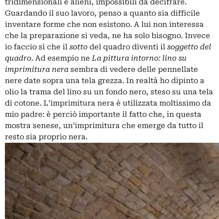
tridimensionali e alieni, impossibili da decifrare.
Guardando il suo lavoro, penso a quanto sia difficile
inventare forme che non esistono. A lui non interessa
che la preparazione si veda, ne ha solo bisogno. Invece
io faccio sì che il
sotto
del quadro diventi il
soggetto del
quadro
. Ad esempio ne
La pittura intorno: lino su
imprimitura nera
sembra di vedere delle pennellate
nere date sopra una tela grezza. In realtà ho dipinto a
olio la trama del lino su un fondo nero, steso su una tela
di cotone. L’imprimitura nera è utilizzata moltissimo da
mio padre: è perciò importante il fatto che, in questa
mostra senese, un’imprimitura che emerge da tutto il
resto sia proprio nera.