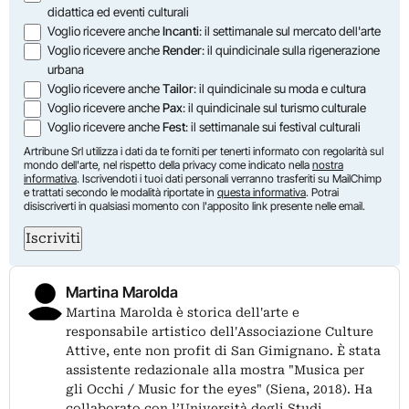
didattica ed eventi culturali
Voglio ricevere anche
Incanti
: il settimanale sul mercato dell'arte
Voglio ricevere anche
Render
: il quindicinale sulla rigenerazione
urbana
Voglio ricevere anche
Tailor
: il quindicinale su moda e cultura
Voglio ricevere anche
Pax
: il quindicinale sul turismo culturale
Voglio ricevere anche
Fest
: il settimanale sui festival culturali
Artribune Srl utilizza i dati da te forniti per tenerti informato con regolarità sul
mondo dell'arte, nel rispetto della privacy come indicato nella
nostra
informativa
. Iscrivendoti i tuoi dati personali verranno trasferiti su MailChimp
e trattati secondo le modalità riportate in
questa informativa
. Potrai
disiscriverti in qualsiasi momento con l'apposito link presente nelle email.
Iscriviti
Martina Marolda
Martina Marolda è storica dell'arte e
responsabile artistico dell'Associazione Culture
Attive, ente non profit di San Gimignano. È stata
assistente redazionale alla mostra "Musica per
gli Occhi / Music for the eyes" (Siena, 2018). Ha
collaborato con l’Università degli Studi…