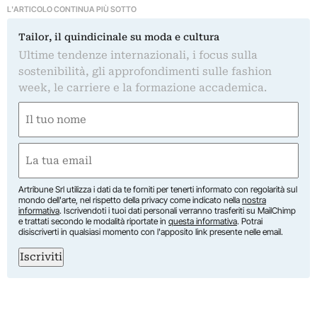
L'ARTICOLO CONTINUA PIÙ SOTTO
Tailor, il quindicinale su moda e cultura
Ultime tendenze internazionali, i focus sulla
sostenibilità, gli approfondimenti sulle fashion
week, le carriere e la formazione accademica.
Nome
(Obbligatorio)
Nome
Email
(Obbligatorio)
Artribune Srl utilizza i dati da te forniti per tenerti informato con regolarità sul
mondo dell'arte, nel rispetto della privacy come indicato nella
nostra
informativa
. Iscrivendoti i tuoi dati personali verranno trasferiti su MailChimp
e trattati secondo le modalità riportate in
questa informativa
. Potrai
disiscriverti in qualsiasi momento con l'apposito link presente nelle email.
Iscriviti