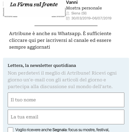
Vanni
Mostra personale
Siena (SI)
30/03/2019
–
06/07/2019
Artribune è anche su Whatsapp. È sufficiente
cliccare qui
per iscriversi al canale ed essere
sempre aggiornati
Lettera, la newsletter quotidiana
Non perdetevi il meglio di Artribune! Ricevi ogni
giorno un'e-mail con gli articoli del giorno e
partecipa alla discussione sul mondo dell'arte.
Nome
(Obbligatorio)
Nome
Email
(Obbligatorio)
Opzioni
Voglio ricevere anche
Segnala
: focus su mostre, festival,