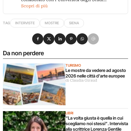
Scopri di più
TAG
INTERVISTE
MOSTRE
SIENA
Condividi su Facebook
Condividi su X
Condividi su LinkedIn
Condividi su Pinterest
Condividi su WhatsApp
Condividi su Email
Da non perdere
TURISMO
Le mostre da vedere ad agosto
2026 nelle città d’arte europee
di Claudia Giraud
LIBRI
“La volta giusta è quella in cui
scegliamo noi stessi”. Intervista
alla scrittrice Lorenza Gentile