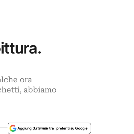
ittura.
alche ora
chetti, abbiamo