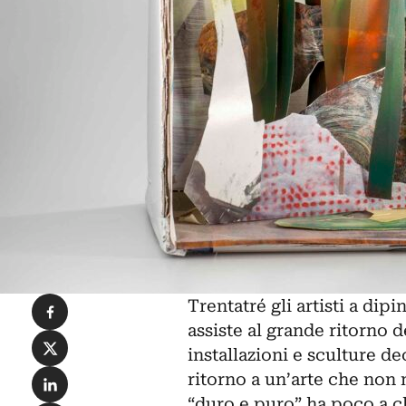
Condividi su Facebook
Trentatré gli artisti a d
assiste al grande ritorno de
Condividi su X
installazioni e sculture de
Condividi su LinkedIn
ritorno a un’arte che non m
“duro e puro” ha poco a ch