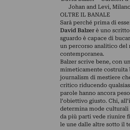
Johan and Levi, Milan
OLTRE IL BANALE
Sarà perché prima di esser
David Balzer
è uno scrittor
sguardo è capace di bucare
un percorso analitico del r
contemporanea.
Balzer scrive bene, con un
mimeticamente costruita b
journalism di mestiere che
critico riducendo qualsiasi
parole hanno ancora peso e
l’obiettivo giusto. Chi, al
determina mode culturali e
da più parti vede riunire 
le une dalle altre sotto il 