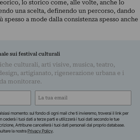
eorico, lo storico come, alle volte, anche lo
endo una scelta, definendo un percorso, dando
iù spesso a mode dalla consistenza spesso anche
nale sui festival culturali
iche culturali, arti visive, musica, teatro,
design, artigianato, rigenerazione urbana e i
 da monitorare.
Email
(Required)
lsiasi momento: sul fondo di ogni mail che ti invieremo, troverai il link per
n cederà i tuoi dati a terze parti e utilizzerà i tuoi dati secondo le tue
scrizione, Artribune cancellerà i tuoi dati personali dal proprio database.
sultare la nostra
Privacy Policy
.