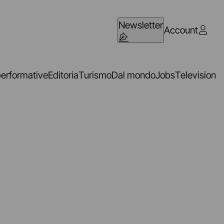
Newsletter
Account
performative
Editoria
Turismo
Dal mondo
Jobs
Television