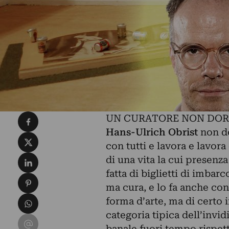
Condividi su Facebook
UN CURATORE NON DOR
Hans-Ulrich Obrist
non do
Condividi su X
con tutti e lavora e lavora
Condividi su LinkedIn
di una vita la cui presenz
fatta di biglietti di imbarc
Condividi su Pinterest
ma cura, e lo fa anche con
Condividi su WhatsApp
forma d’arte, ma di certo i
categoria tipica dell’invid
Condividi su Email
banale fuori tempo rispet