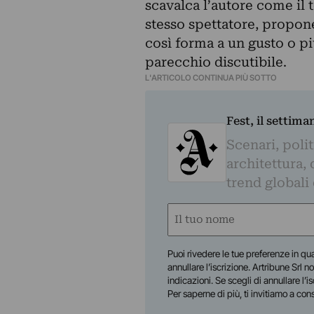
scavalca l’autore come il t
stesso spettatore, propon
così forma a un gusto o p
parecchio discutibile.
L'ARTICOLO CONTINUA PIÙ SOTTO
Fest, il settima
Scenari, polit
architettura, 
trend globali
Nome
(Required)
First
Puoi rivedere le tue preferenze in qua
annullare l’iscrizione. Artribune Srl no
indicazioni. Se scegli di annullare l’i
Per saperne di più, ti invitiamo a con