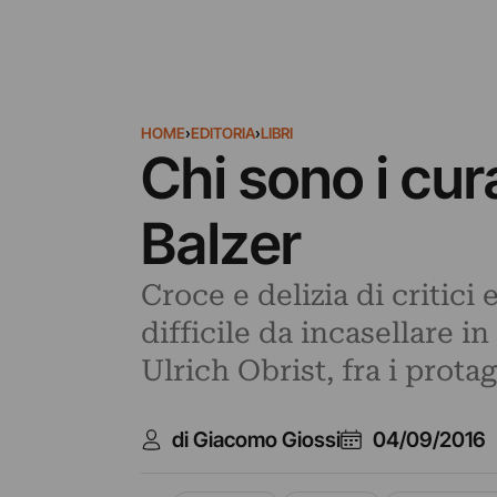
HOME
›
EDITORIA
›
LIBRI
Chi sono i cura
Balzer
Croce e delizia di critici
difficile da incasellare i
Ulrich Obrist, fra i prota
di Giacomo Giossi
04/09/2016