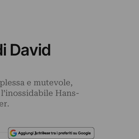
di David
omplessa e mutevole,
 l’inossidabile Hans-
er.