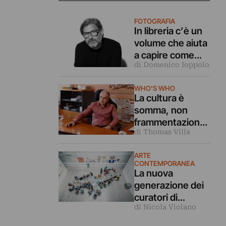
FOTOGRAFIA
In libreria c’è un
volume che aiuta
a capire come
di Domenico Ioppolo
l’arte possa
essere
WHO'S WHO
strumento per
La cultura è
elaborare il
somma, non
dolore
frammentazione.
di Thomas Villa
Il biochimico
Carlos Briones
ARTE
racconta il
CONTEMPORANEA
legame tra
La nuova
scienza e arte
generazione dei
curatori di
di Nicola Violano
Berlino:
laboratorio