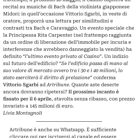
recital su musiche di Bach della violinista giapponese
Midori: in quell’occasione Vittorio Sgarbi, in veste di
oratore, proporrà una lettura per similitudini e
contrasti tra Bach e Caravaggio. Un evento speciale che
la Principessa Rita Carpenter (nel frattempo raggiunta
da un ordine di liberazione dell’immobile per incuria e
interferenze che avrebbero danneggiato la vendita) ha
definito “
l’ultimo evento privato al Casino
”. Un indizio
sul futuro dell’edificio? “
Se l’edificio passa di mano al
suo valore di mercato ovvero tra i 30 e i 40 milioni, lo
stato eserciterà il diritto di prelazione
” conferma
Vittorio Sgarbi
ad
Artribune
. Quante aste deserte
ancora dovranno ripetersi?
Il prossimo incanto è
fissato per il 6 aprile
, stavolta senza ribasso, con prezzo
invariato a 145 milioni di euro.
Livia Montagnoli
Artribune è anche su Whatsapp. È sufficiente
cliccare qui
per iscriversi al canale ed essere