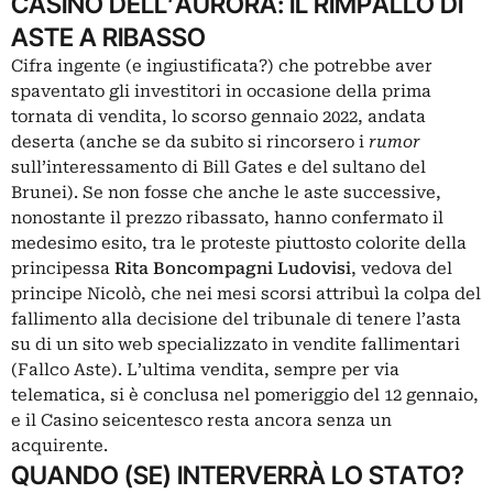
CASINO DELL’AURORA: IL RIMPALLO DI
ASTE A RIBASSO
Cifra ingente (e ingiustificata?) che potrebbe aver
spaventato gli investitori in occasione della prima
tornata di vendita, lo scorso gennaio 2022, andata
deserta (anche se da subito si rincorsero i
rumor
sull’interessamento di Bill Gates e del sultano del
Brunei). Se non fosse che anche le aste successive,
nonostante il prezzo ribassato, hanno confermato il
medesimo esito, tra le proteste piuttosto colorite della
principessa
Rita Boncompagni Ludovisi
, vedova del
principe Nicolò, che nei mesi scorsi attribuì la colpa del
fallimento alla decisione del tribunale di tenere l’asta
su di un sito web specializzato in vendite fallimentari
(Fallco Aste). L’ultima vendita, sempre per via
telematica, si è conclusa nel pomeriggio del 12 gennaio,
e il Casino seicentesco resta ancora senza un
acquirente.
QUANDO (SE) INTERVERRÀ LO STATO?