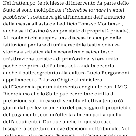
Nel frattempo, le richieste di intervento da parte dello
Stato si sono moltiplicate (“
dovrebbe tornare in mani
pubbliche
”, sosteneva già all’indomani dell’annuncio
della messa all’asta dell’edificio Tomaso Montanari,
anche se il Casino è sempre stato di proprietà privata).
Al fronte di chi auspica una discesa in campo delle
istituzioni per fare di un’incredibile testimonianza
storica e artistica del mecenatismo seicentesco
un’attrazione turistica di prim’ordine, si era unito –
poche ore prima dell’ultima asta andata deserta –
anche il sottosegretario alla cultura
Lucia Borgonzoni
,
appellandosi a Palazzo Chigi e al ministero
dell’Economia per un intervento congiunto con il MiC.
Ricordiamo che lo Stato può esercitare diritto di
prelazione solo in caso di vendita effettiva (entro 60
giorni dal perfezionamento del passaggio di proprietà e
del pagamento, con un’offerta almeno pari a quella
dell’acquirente). Dunque anche in questo caso
bisognerà aspettare nuove decisioni del tribunale. Nel
frattempo, il prossimo 26 maggio, il Casino ospiterà un