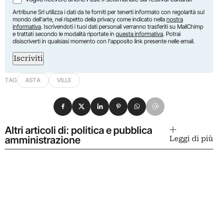
Artribune Srl utilizza i dati da te forniti per tenerti informato con regolarità sul
mondo dell'arte, nel rispetto della privacy come indicato nella
nostra
informativa
. Iscrivendoti i tuoi dati personali verranno trasferiti su MailChimp
e trattati secondo le modalità riportate in
questa informativa
. Potrai
disiscriverti in qualsiasi momento con l'apposito link presente nelle email.
Iscriviti
TAG
ASTA
VILLE
Condividi su Facebook
Condividi su X
Condividi su LinkedIn
Condividi su Pinterest
Condividi su WhatsApp
Condividi su Email
Altri articoli di: politica e pubblica
amministrazione
Leggi di più