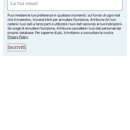
(Obbligatorio)
Puoi rivedere le tue preferenze in qualsiasi momento: sul fondo di ogni mail
che ti invieremo, troverai il link per annullare l’iscrizione. Artribune Srl non
cederà i tuoi dati a terze parti e utilizzerà i tuoi dati secondo le tue indicazioni.
Se scegli di annullare l’iscrizione, Artribune cancellerà i tuoi dati personali dal
proprio database. Per saperne di più, ti invitiamo a consultare la nostra
Privacy Policy
.
Iscriviti