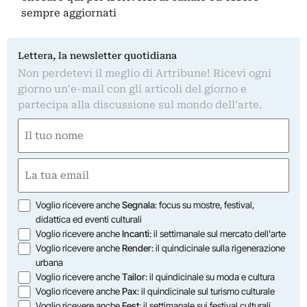
sempre aggiornati
Lettera, la newsletter quotidiana
Non perdetevi il meglio di Artribune! Ricevi ogni
giorno un'e-mail con gli articoli del giorno e
partecipa alla discussione sul mondo dell'arte.
Nome
(Obbligatorio)
Nome
Email
(Obbligatorio)
Opzioni
Voglio ricevere anche
Segnala
: focus su mostre, festival,
didattica ed eventi culturali
Voglio ricevere anche
Incanti
: il settimanale sul mercato dell'arte
Voglio ricevere anche
Render
: il quindicinale sulla rigenerazione
urbana
Voglio ricevere anche
Tailor
: il quindicinale su moda e cultura
Voglio ricevere anche
Pax
: il quindicinale sul turismo culturale
Voglio ricevere anche
Fest
: il settimanale sui festival culturali