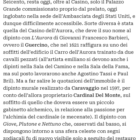
Seicento, resta oggi, oltre al Casino, solo il Palazzo
Grande commissionato proprio dal prelato, oggi
inglobato nella sede dell’Ambasciata degli Stati Uniti, e
dunque difficilmente accessibile. Sorte diversa è stata
quella del Casino dell’Aurora, che deve il suo nome al
dipinto con
L’Aurora
di Giovanni Francesco Barbieri,
ovvero il
Guercino
, che nel 1621 raffigura su uno dei
soffitti dell’edificio il Carro dell’Aurora trainato da due
cavalli pezzati (all’artista emiliano si devono anche i
dipinti nella Sala del Camino e nella Sala della Fama,
ma sul posto lavorarono anche Agostino Tassi e Paul
Bril). Ma a far salire le quotazioni dell’immobile è il
dipinto murale realizzato da
Caravaggio
nel 1597, per
conto dell’allora proprietario
Cardinal Del Monte
, sul
soffitto di quello che doveva essere un piccolo
gabinetto alchemico, in relazione alla passione per
l’alchimia del cardinale (e mecenate). Il dipinto con
Giove, Plutone e Nettuno
che, osservati dal basso, si
dispongono intorno a una sfera celeste con segni
zodiacali fu di nuovo visibile solo a seguito del restauro