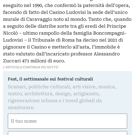
eseguito nel 1990, che confermò la paternità dell’opera,
facendo di fatto del Casino Ludovisi la sede dell’unico
murale di Caravaggio noto al mondo. Tanto che, quando
a seguito delle diatribe sorte tra gli eredi del Principe
Nicolò – ultimo rampollo della famiglia Boncompagni-
Ludovisi – il Tribunale di Roma ha deciso nel 2021 di
pignorare il Casino e metterlo all’asta, l’immobile è
stato valutato dall’incaricato professor Alessandro
Zuccari 471 milioni di euro.
L'ARTICOLO CONTINUA PIÙ SOTTO
Fest, il settimanale sui festival culturali
Scenari, politiche culturali, arti visive, musica,
teatro, architettura, design, artigianato,
rigenerazione urbana e i trend globali da
monitorare.
Nome
(Obbligatorio)
Nome
Email