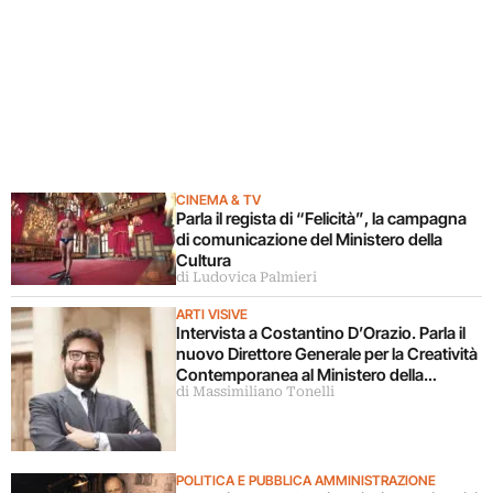
CINEMA & TV
Parla il regista di “Felicità”, la campagna
di comunicazione del Ministero della
Cultura
di Ludovica Palmieri
ARTI VISIVE
Intervista a Costantino D’Orazio. Parla il
nuovo Direttore Generale per la Creatività
Contemporanea al Ministero della
di Massimiliano Tonelli
Cultura
POLITICA E PUBBLICA AMMINISTRAZIONE