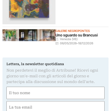
GALERIE NEGROPONTES
Uno sguardo su Brancusi
Venezia (VE)
06/05/2026
–
18/12/2026
Lettera, la newsletter quotidiana
Non perdetevi il meglio di Artribune! Ricevi ogni
giorno un'e-mail con gli articoli del giorno e
partecipa alla discussione sul mondo dell'arte.
Nome
(Obbligatorio)
Nome
Email
(Obbligatorio)