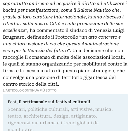
soprattutto andremo ad acquisire il diritto ad utilizzare i
bacini per manifestazioni, come il Salone Nautico che,
grazie al loro carattere internazionale, hanno riacceso i
riflettori sulla nostra Città e sulla promozione delle sue
eccellenze
”, ha commentato il sindaco di Venezia
Luigi
Brugnaro,
definendo il Protocollo “
un atto concreto e
una chiara visione di ciò che questa Amministrazione
vede per la Venezia del futuro
”. Una decisione che non
raccoglie il consenso di molte delle associazioni locali,
le quali si stanno organizzando per mobilitarsi contro la
firma e la messa in atto di questo piano strategico, che
coinvolge una porzione di territorio gigantesca del
centro storico della città.
L'ARTICOLO CONTINUA PIÙ SOTTO
Fest, il settimanale sui festival culturali
Scenari, politiche culturali, arti visive, musica,
teatro, architettura, design, artigianato,
rigenerazione urbana e i trend globali da
monitorare.