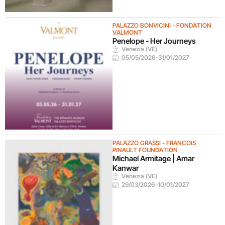
PALAZZO BONVICINI - FONDATION
VALMONT
Penelope - Her Journeys
Venezia (VE)
05/05/2026
–
31/01/2027
PALAZZO GRASSI - FRANCOIS
PINAULT FOUNDATION
Michael Armitage | Amar
Kanwar
Venezia (VE)
29/03/2026
–
10/01/2027