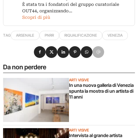
È stata tra i fondatori del gruppo curatoriale
OUT44, organizzando…
Scopri di più
TAG
ARSENALE
PNRR
RIQUALIFICAZIONE
VENEZIA
Condividi su Facebook
Condividi su X
Condividi su LinkedIn
Condividi su Pinterest
Condividi su WhatsApp
Condividi su Email
Da non perdere
ARTI VISIVE
In una nuova galleria di Venezia
spunta la mostra di un artista di
11 anni
ARTI VISIVE
Intervista al grande artista