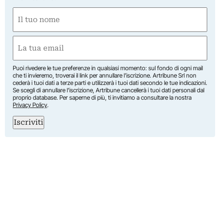
Nome
(Obbligatorio)
Nome
Email
(Obbligatorio)
Puoi rivedere le tue preferenze in qualsiasi momento: sul fondo di ogni mail
che ti invieremo, troverai il link per annullare l’iscrizione. Artribune Srl non
cederà i tuoi dati a terze parti e utilizzerà i tuoi dati secondo le tue indicazioni.
Se scegli di annullare l’iscrizione, Artribune cancellerà i tuoi dati personali dal
proprio database. Per saperne di più, ti invitiamo a consultare la nostra
Privacy Policy
.
Iscriviti