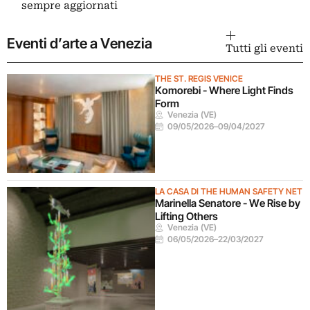
sempre aggiornati
Eventi d’arte a Venezia
Tutti gli eventi
THE ST. REGIS VENICE
Komorebi - Where Light Finds
Form
Venezia (VE)
09/05/2026
–
09/04/2027
LA CASA DI THE HUMAN SAFETY NET
Marinella Senatore - We Rise by
Lifting Others
Venezia (VE)
06/05/2026
–
22/03/2027