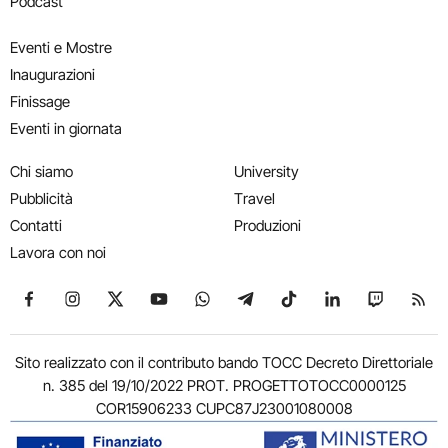
Podcast
Eventi e Mostre
Inaugurazioni
Finissage
Eventi in giornata
Chi siamo
University
Pubblicità
Travel
Contatti
Produzioni
Lavora con noi
Seguici su Facebook
Seguici su Instagram
Seguici su X
Seguici su YouTube
Seguici su WhatsApp
Seguici su Telegram
Seguici su TikTok
Seguici su Link
Seguici su
Segui
Sito realizzato con il contributo bando TOCC Decreto Direttoriale
n. 385 del 19/10/2022 PROT. PROGETTOTOCC0000125
COR15906233 CUPC87J23001080008