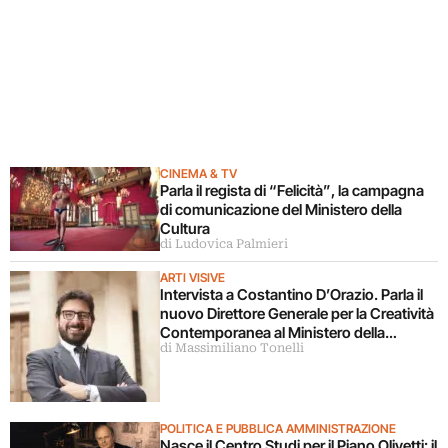
CINEMA & TV
Parla il regista di “Felicità”, la campagna
di comunicazione del Ministero della
Cultura
di Ludovica Palmieri
ARTI VISIVE
Intervista a Costantino D’Orazio. Parla il
nuovo Direttore Generale per la Creatività
Contemporanea al Ministero della
di Massimiliano Tonelli
Cultura
POLITICA E PUBBLICA AMMINISTRAZIONE
Nasce il Centro Studi per il Piano Olivetti: il