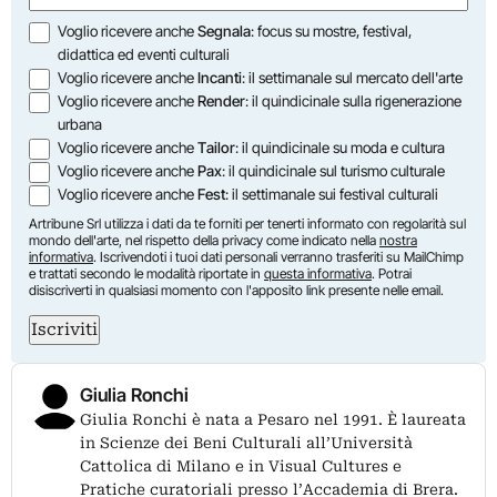
Opzioni
Voglio ricevere anche
Segnala
: focus su mostre, festival,
didattica ed eventi culturali
Voglio ricevere anche
Incanti
: il settimanale sul mercato dell'arte
Voglio ricevere anche
Render
: il quindicinale sulla rigenerazione
urbana
Voglio ricevere anche
Tailor
: il quindicinale su moda e cultura
Voglio ricevere anche
Pax
: il quindicinale sul turismo culturale
Voglio ricevere anche
Fest
: il settimanale sui festival culturali
Artribune Srl utilizza i dati da te forniti per tenerti informato con regolarità sul
mondo dell'arte, nel rispetto della privacy come indicato nella
nostra
informativa
. Iscrivendoti i tuoi dati personali verranno trasferiti su MailChimp
e trattati secondo le modalità riportate in
questa informativa
. Potrai
disiscriverti in qualsiasi momento con l'apposito link presente nelle email.
Iscriviti
Giulia Ronchi
Giulia Ronchi è nata a Pesaro nel 1991. È laureata
in Scienze dei Beni Culturali all’Università
Cattolica di Milano e in Visual Cultures e
Pratiche curatoriali presso l’Accademia di Brera.