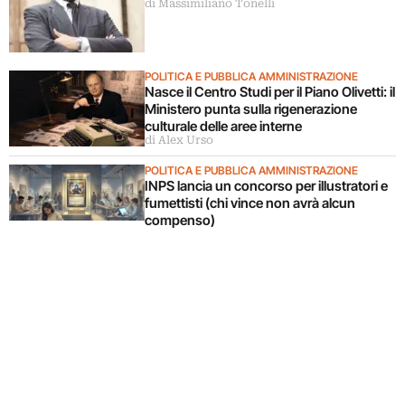
di Massimiliano Tonelli
Cultura
POLITICA E PUBBLICA AMMINISTRAZIONE
Nasce il Centro Studi per il Piano Olivetti: il
Ministero punta sulla rigenerazione
culturale delle aree interne
di Alex Urso
POLITICA E PUBBLICA AMMINISTRAZIONE
INPS lancia un concorso per illustratori e
fumettisti (chi vince non avrà alcun
compenso)