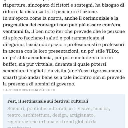
riaperture, sincopato di ristori e sostegni, ha bisogno di
ridurre la distanza tra il pensiero e l’azione.
In un’epoca come la nostra,
anche il cerimoniale e la
pragmatica dei convegni non può più essere com’era
vent’anni fa
. Il ben noto iter che prevede che le persone
di spicco facciano i saluti e poi rammaricate si
dileguino, lasciando spazio a professionisti e professori
in ascesa con le loro presentazioni, un po’ stile
TEDx
,
un po’ stile accademia, per poi concludersi con un
buffet, sia pur virtuale, durante il quale potersi
scambiare i biglietti da visita (anch’essi rigorosamente
smart) può andar bene se a tale incontro non si prevede
la presenza di uomini di governo.
L'ARTICOLO CONTINUA PIÙ SOTTO
Fest, il settimanale sui festival culturali
Scenari, politiche culturali, arti visive, musica,
teatro, architettura, design, artigianato,
rigenerazione urbana e i trend globali da