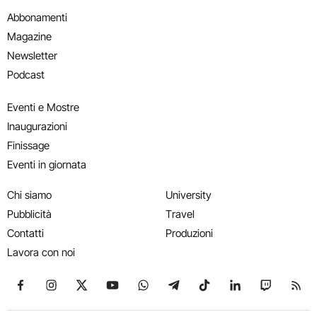
Abbonamenti
Magazine
Newsletter
Podcast
Eventi e Mostre
Inaugurazioni
Finissage
Eventi in giornata
Chi siamo
University
Pubblicità
Travel
Contatti
Produzioni
Lavora con noi
Seguici su Facebook
Seguici su Instagram
Seguici su X
Seguici su YouTube
Seguici su WhatsApp
Seguici su Telegram
Seguici su TikTok
Seguici su Link
Seguici su
Segui