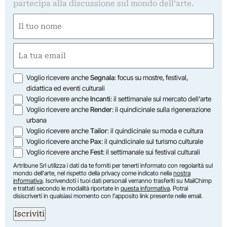
partecipa alla discussione sul mondo dell'arte.
Nome
(Obbligatorio)
Nome
Email
(Obbligatorio)
Opzioni
Voglio ricevere anche
Segnala
: focus su mostre, festival,
didattica ed eventi culturali
Voglio ricevere anche
Incanti
: il settimanale sul mercato dell'arte
Voglio ricevere anche
Render
: il quindicinale sulla rigenerazione
urbana
Voglio ricevere anche
Tailor
: il quindicinale su moda e cultura
Voglio ricevere anche
Pax
: il quindicinale sul turismo culturale
Voglio ricevere anche
Fest
: il settimanale sui festival culturali
Artribune Srl utilizza i dati da te forniti per tenerti informato con regolarità sul
mondo dell'arte, nel rispetto della privacy come indicato nella
nostra
informativa
. Iscrivendoti i tuoi dati personali verranno trasferiti su MailChimp
e trattati secondo le modalità riportate in
questa informativa
. Potrai
disiscriverti in qualsiasi momento con l'apposito link presente nelle email.
Iscriviti