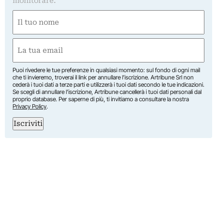
monitorare.
Nome
(Obbligatorio)
Nome
Email
(Obbligatorio)
Puoi rivedere le tue preferenze in qualsiasi momento: sul fondo di ogni mail
che ti invieremo, troverai il link per annullare l’iscrizione. Artribune Srl non
cederà i tuoi dati a terze parti e utilizzerà i tuoi dati secondo le tue indicazioni.
Se scegli di annullare l’iscrizione, Artribune cancellerà i tuoi dati personali dal
proprio database. Per saperne di più, ti invitiamo a consultare la nostra
Privacy Policy
.
Iscriviti