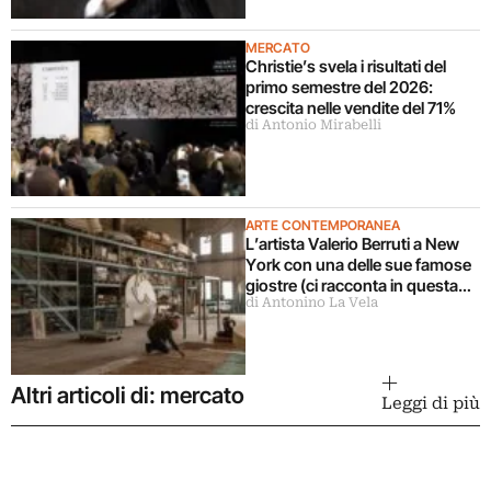
MERCATO
Christie’s svela i risultati del
primo semestre del 2026:
crescita nelle vendite del 71%
di Antonio Mirabelli
ARTE CONTEMPORANEA
L’artista Valerio Berruti a New
York con una delle sue famose
giostre (ci racconta in questa
di Antonino La Vela
intervista)
Altri articoli di: mercato
Leggi di più