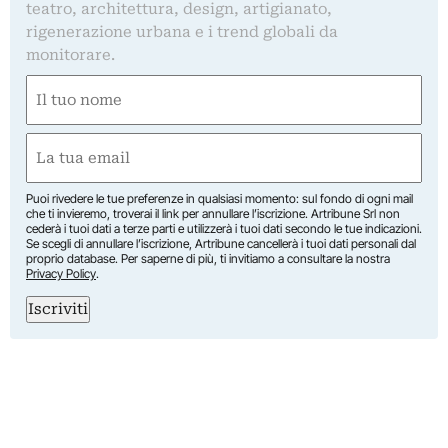
teatro, architettura, design, artigianato,
rigenerazione urbana e i trend globali da
monitorare.
Nome
(Required)
First
Email
(Required)
Puoi rivedere le tue preferenze in qualsiasi momento: sul fondo di ogni mail
che ti invieremo, troverai il link per annullare l’iscrizione. Artribune Srl non
cederà i tuoi dati a terze parti e utilizzerà i tuoi dati secondo le tue indicazioni.
Se scegli di annullare l’iscrizione, Artribune cancellerà i tuoi dati personali dal
proprio database. Per saperne di più, ti invitiamo a consultare la nostra
Privacy Policy
.
Iscriviti