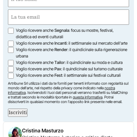
(Required)
First
Email
(Required)
Opzioni
Voglio ricevere anche
Segnala
: focus su mostre, festival,
didattica ed eventi culturali
Voglio ricevere anche
Incanti
: il settimanale sul mercato dell'arte
Voglio ricevere anche
Render
: il quindicinale sulla rigenerazione
urbana
Voglio ricevere anche
Tailor
: il quindicinale su moda e cultura
Voglio ricevere anche
Pax
: il quindicinale sul turismo culturale
Voglio ricevere anche
Fest
: il settimanale sui festival culturali
Artribune Srl utilizza i dati da te forniti per tenerti informato con regolarità sul
mondo dell'arte, nel rispetto della privacy come indicato nella
nostra
informativa
. Iscrivendoti i tuoi dati personali verranno trasferiti su MailChimp
e trattati secondo le modalità riportate in
questa informativa
. Potrai
disiscriverti in qualsiasi momento con l'apposito link presente nelle email.
Iscriviti
Cristina Masturzo