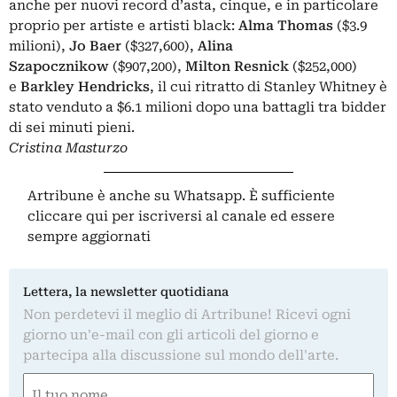
anche per nuovi record d’asta, cinque, e in particolare
proprio per artiste e artisti black:
Alma Thomas
($3.9
milioni),
Jo Baer
($327,600),
Alina
Szapocznikow
($907,200),
Milton Resnick
($252,000)
e
Barkley Hendricks
, il cui ritratto di Stanley Whitney è
stato venduto a $6.1 milioni dopo una battagli tra bidder
di sei minuti pieni.
Cristina Masturzo
Artribune è anche su Whatsapp. È sufficiente
cliccare qui
per iscriversi al canale ed essere
sempre aggiornati
Lettera, la newsletter quotidiana
Non perdetevi il meglio di Artribune! Ricevi ogni
giorno un'e-mail con gli articoli del giorno e
partecipa alla discussione sul mondo dell'arte.
Nome