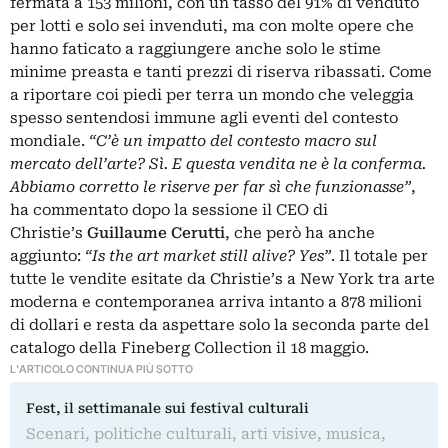
fermata a 153 milioni, con un tasso del 91% di venduto
per lotti e solo sei invenduti, ma con molte opere che
hanno faticato a raggiungere anche solo le stime
minime preasta e tanti prezzi di riserva ribassati. Come
a riportare coi piedi per terra un mondo che veleggia
spesso sentendosi immune agli eventi del contesto
mondiale.
“C’è un impatto del contesto macro sul
mercato dell’arte? Sì. E questa vendita ne è la conferma.
Abbiamo corretto le riserve per far sì che funzionasse”
,
ha commentato dopo la sessione il CEO di
Christie’s
Guillaume Cerutti
, che però ha anche
aggiunto:
“Is the art market still alive? Yes”
. Il totale per
tutte le vendite esitate da Christie’s a New York tra arte
moderna e contemporanea arriva intanto a 878 milioni
di dollari e resta da aspettare solo la seconda parte del
catalogo della Fineberg Collection il 18 maggio.
L'ARTICOLO CONTINUA PIÙ SOTTO
Fest, il settimanale sui festival culturali
Scenari, politiche culturali, arti visive, musica,