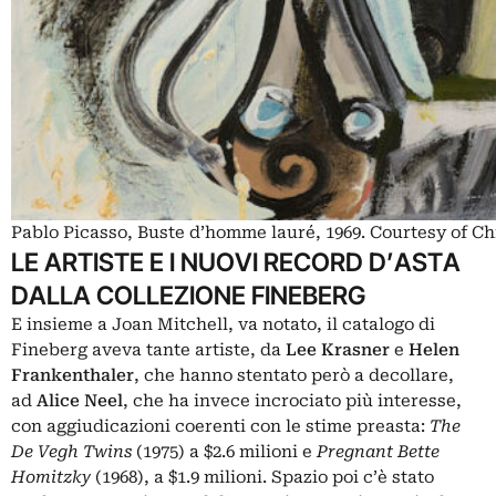
Pablo Picasso, Buste d’homme lauré, 1969. Courtesy of Ch
LE ARTISTE E I NUOVI RECORD D’ASTA
DALLA COLLEZIONE FINEBERG
E insieme a Joan Mitchell, va notato, il catalogo di
Fineberg aveva tante artiste, da
Lee Krasner
e
Helen
Frankenthaler
, che hanno stentato però a decollare,
ad
Alice Neel
, che ha invece incrociato più interesse,
con aggiudicazioni coerenti con le stime preasta:
The
De Vegh Twins
(1975) a $2.6 milioni e
Pregnant Bette
Homitzky
(1968), a $1.9 milioni. Spazio poi c’è stato