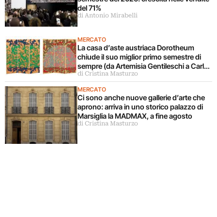
del 71%
di Antonio Mirabelli
MERCATO
La casa d’aste austriaca Dorotheum
chiude il suo miglior primo semestre di
sempre (da Artemisia Gentileschi a Carla
di Cristina Masturzo
Accardi)
MERCATO
Ci sono anche nuove gallerie d’arte che
aprono: arriva in uno storico palazzo di
Marsiglia la MADMAX, a fine agosto
di Cristina Masturzo