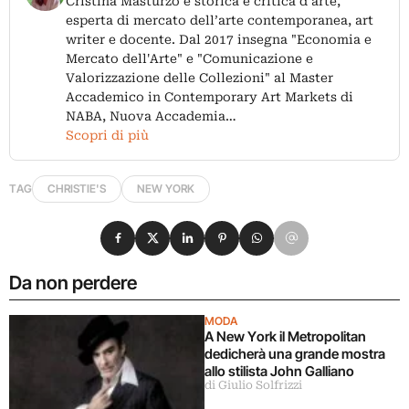
Cristina Masturzo è storica e critica d’arte,
esperta di mercato dell’arte contemporanea, art
writer e docente. Dal 2017 insegna "Economia e
Mercato dell'Arte" e "Comunicazione e
Valorizzazione delle Collezioni" al Master
Accademico in Contemporary Art Markets di
NABA, Nuova Accademia…
Scopri di più
TAG
CHRISTIE'S
NEW YORK
Condividi su Facebook
Condividi su X
Condividi su LinkedIn
Condividi su Pinterest
Condividi su WhatsApp
Condividi su Email
Da non perdere
MODA
A New York il Metropolitan
dedicherà una grande mostra
allo stilista John Galliano
di Giulio Solfrizzi