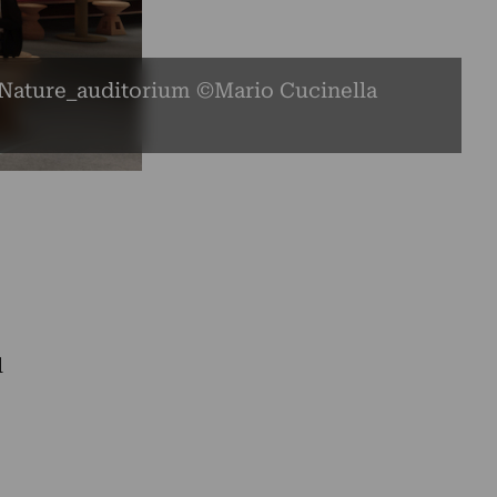
 Nature_auditorium ©Mario Cucinella
l