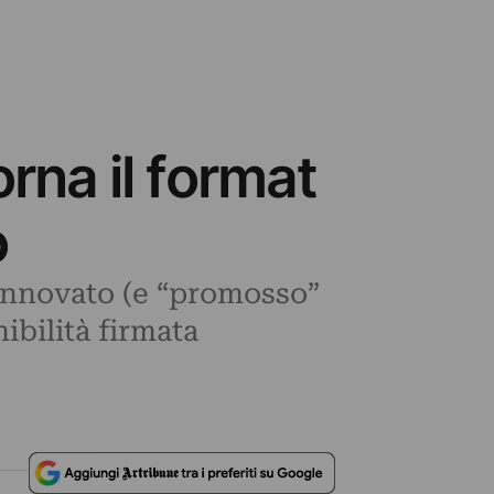
rna il format
o
 rinnovato (e “promosso”
ibilità firmata