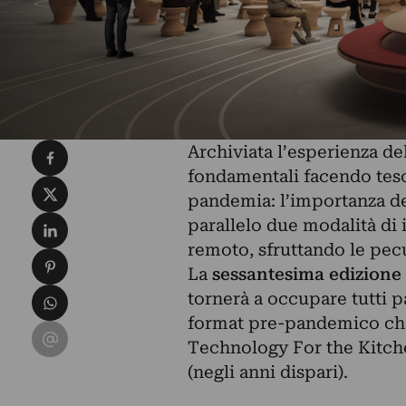
Condividi su Facebook
Archiviata l’esperienza de
fondamentali facendo teso
Condividi su X
pandemia: l’importanza dell
Condividi su LinkedIn
parallelo due modalità di 
remoto, sfruttando le pecu
Condividi su Pinterest
La
sessantesima edizione
Condividi su WhatsApp
tornerà a occupare tutti p
format pre-pandemico che
Condividi su Email
Technology For the Kitche
(negli anni dispari).