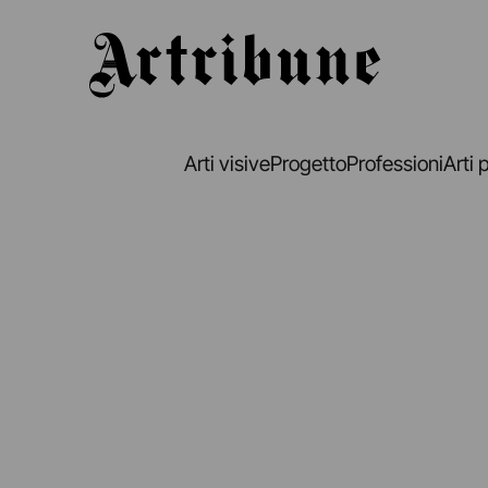
Artribune
Arti visive
Progetto
Professioni
Arti 