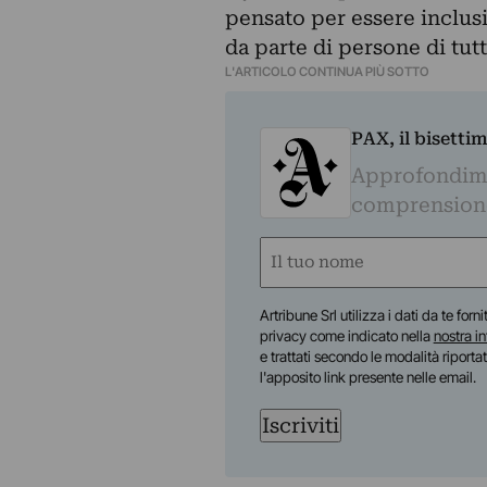
pensato per essere inclusiv
da parte di persone di tutte
L'ARTICOLO CONTINUA PIÙ SOTTO
PAX, il bisetti
Approfondime
comprensione 
Nome
(Obbligatorio)
Nome
Artribune Srl utilizza i dati da te forn
privacy come indicato nella
nostra i
e trattati secondo le modalità riporta
l'apposito link presente nelle email.
Iscriviti