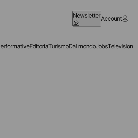
Newsletter
Account
performative
Editoria
Turismo
Dal mondo
Jobs
Television