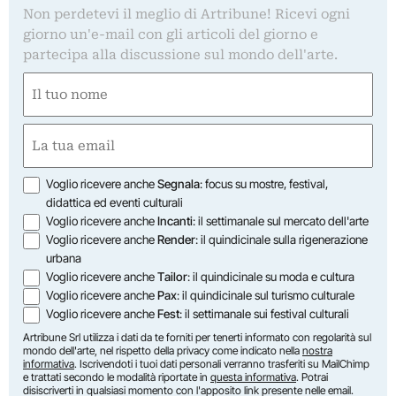
Non perdetevi il meglio di Artribune! Ricevi ogni
giorno un'e-mail con gli articoli del giorno e
partecipa alla discussione sul mondo dell'arte.
Nome
(Obbligatorio)
Nome
Email
(Obbligatorio)
Opzioni
Voglio ricevere anche
Segnala
: focus su mostre, festival,
didattica ed eventi culturali
Voglio ricevere anche
Incanti
: il settimanale sul mercato dell'arte
Voglio ricevere anche
Render
: il quindicinale sulla rigenerazione
urbana
Voglio ricevere anche
Tailor
: il quindicinale su moda e cultura
Voglio ricevere anche
Pax
: il quindicinale sul turismo culturale
Voglio ricevere anche
Fest
: il settimanale sui festival culturali
Artribune Srl utilizza i dati da te forniti per tenerti informato con regolarità sul
mondo dell'arte, nel rispetto della privacy come indicato nella
nostra
informativa
. Iscrivendoti i tuoi dati personali verranno trasferiti su MailChimp
e trattati secondo le modalità riportate in
questa informativa
. Potrai
disiscriverti in qualsiasi momento con l'apposito link presente nelle email.