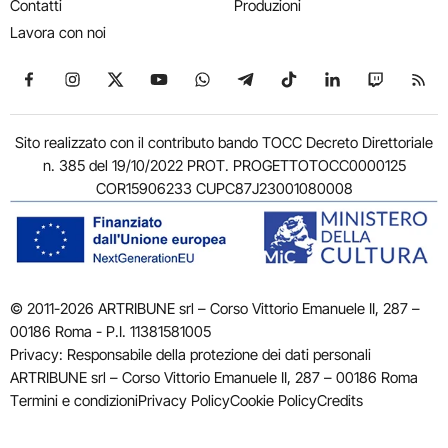
Contatti
Produzioni
Lavora con noi
Seguici su Facebook
Seguici su Instagram
Seguici su X
Seguici su YouTube
Seguici su WhatsApp
Seguici su Telegram
Seguici su TikTok
Seguici su Link
Seguici su
Segui
Sito realizzato con il contributo bando TOCC Decreto Direttoriale
n. 385 del 19/10/2022 PROT. PROGETTOTOCC0000125
COR15906233 CUPC87J23001080008
© 2011-2026 ARTRIBUNE srl – Corso Vittorio Emanuele II, 287 –
00186 Roma - P.I. 11381581005
Privacy: Responsabile della protezione dei dati personali
ARTRIBUNE srl – Corso Vittorio Emanuele II, 287 – 00186 Roma
Termini e condizioni
Privacy Policy
Cookie Policy
Credits