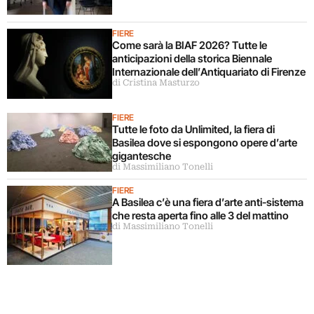
FIERE
Come sarà la BIAF 2026? Tutte le
anticipazioni della storica Biennale
Internazionale dell’Antiquariato di Firenze
di Cristina Masturzo
FIERE
Tutte le foto da Unlimited, la fiera di
Basilea dove si espongono opere d’arte
gigantesche
di Massimiliano Tonelli
FIERE
A Basilea c’è una fiera d’arte anti-sistema
che resta aperta fino alle 3 del mattino
di Massimiliano Tonelli