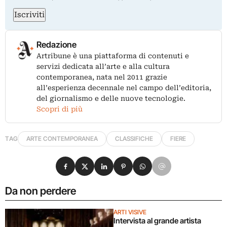
Iscriviti
Redazione
Artribune è una piattaforma di contenuti e
servizi dedicata all’arte e alla cultura
contemporanea, nata nel 2011 grazie
all’esperienza decennale nel campo dell’editoria,
del giornalismo e delle nuove tecnologie.
Scopri di più
TAG
ARTE CONTEMPORANEA
CLASSIFICHE
FIERE
Condividi su Facebook
Condividi su X
Condividi su LinkedIn
Condividi su Pinterest
Condividi su WhatsApp
Condividi su Email
Da non perdere
ARTI VISIVE
Intervista al grande artista