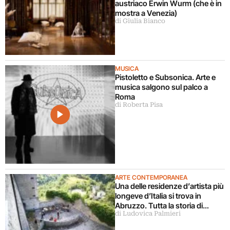
austriaco Erwin Wurm (che è in
mostra a Venezia)
di Giulia Bianco
MUSICA
Pistoletto e Subsonica. Arte e
musica salgono sul palco a
Roma
di Roberta Pisa
ARTE CONTEMPORANEA
Una delle residenze d’artista più
longeve d’Italia si trova in
Abruzzo. Tutta la storia di
di Ludovica Palmieri
Ramo