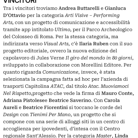
VINCITORI
Tra i vincitori troviamo
Andrea Buttarelli
e
Gianluca
D’Ottavio
per la categoria
Arti Visive – Performing
Arts,
con un progetto di comunicazione e accessibilità
tramite app intitolato
Ultimo,
per il Parco Archeologico
del Colosseo di Roma. Per la stessa categoria, ma
indirizzata verso
Visual Arts
, c’è
Ilaria Ruben
con il suo
progetto editoriale, ovvero la nuova edizione del
capolavoro di Jules Verne
Il giro del mondo in 80 giorni
,
sviluppato in collaborazione con Morellini Editore. Per
quanto riguarda
Comunicazione
, invece, è stata
selezionata la campagna fatta ad hoc per l’azienda di
trasporti Capitolina
ATAC
, dal titolo
Atac. Muoviamoci
Nel Rispetto,
progetto che vede la firma di
Mauro Conte,
Adriana Pistolese
e
Beatrice Saverino
. Con
Carola
Aureli
e
Beatrice Fiorentini
si toccano le corde del
Design
con
Tienimi Per Mano
, un progetto che si
compone con una serie di alloggi siti in un centro di
accoglienza per ipovedenti, d’intesa con il Centro
regionale Sant’Alessio. Per la categoria
Master
,
Linda