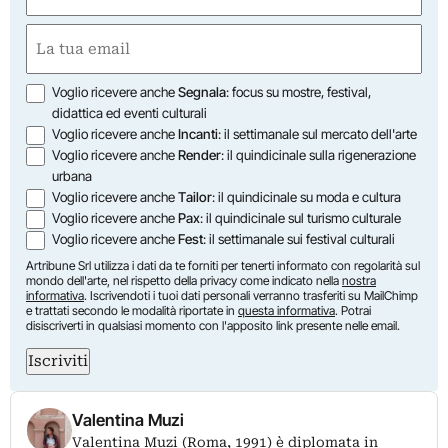
First
Email
(Required)
Opzioni
Voglio ricevere anche
Segnala
: focus su mostre, festival,
didattica ed eventi culturali
Voglio ricevere anche
Incanti
: il settimanale sul mercato dell'arte
Voglio ricevere anche
Render
: il quindicinale sulla rigenerazione
urbana
Voglio ricevere anche
Tailor
: il quindicinale su moda e cultura
Voglio ricevere anche
Pax
: il quindicinale sul turismo culturale
Voglio ricevere anche
Fest
: il settimanale sui festival culturali
Artribune Srl utilizza i dati da te forniti per tenerti informato con regolarità sul
mondo dell'arte, nel rispetto della privacy come indicato nella
nostra
informativa
. Iscrivendoti i tuoi dati personali verranno trasferiti su MailChimp
e trattati secondo le modalità riportate in
questa informativa
. Potrai
disiscriverti in qualsiasi momento con l'apposito link presente nelle email.
Iscriviti
Valentina Muzi
Valentina Muzi (Roma, 1991) è diplomata in