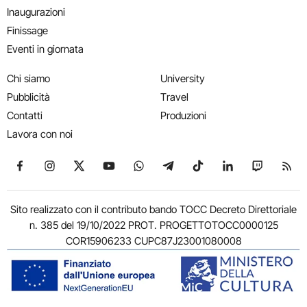
Inaugurazioni
Finissage
Eventi in giornata
Chi siamo
University
Pubblicità
Travel
Contatti
Produzioni
Lavora con noi
Seguici su Facebook
Seguici su Instagram
Seguici su X
Seguici su YouTube
Seguici su WhatsApp
Seguici su Telegram
Seguici su TikTok
Seguici su Link
Seguici su
Segui
Sito realizzato con il contributo bando TOCC Decreto Direttoriale
n. 385 del 19/10/2022 PROT. PROGETTOTOCC0000125
COR15906233 CUPC87J23001080008