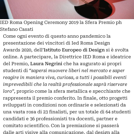
IED Roma Opening Ceremony 2019 la Sfera Premio ph
Stefano Casati
Come ogni evento di questo anno pandemico la
presentazione dei vincitori di Ied Roma Design
Awards 2020, dell’
Istituto Europeo di Design
si è svolta
online. A partecipare, la Direttrice IED Roma e ideatrice
del Premio,
Laura Negrini
che ha augurato ai propri
studenti di
“sapersi muovere liberi nel mercato e saper
reagire in maniera viva, curiosa, a tutti i possibili eventi
imprevedibili che la realtà professionale saprà riservare
loro”,
proprio come la sfera metallica e specchiante che
rappresenta il premio conferito. In finale, otto progetti
sviluppati in condizioni non ordinarie e selezionati da
una vasta rosa di 23 finalisti, per un totale di 64 studenti
candidati e 36 professionisti tra docenti, partner e
comitato scientifico. Con la premiazione si passerà
dalle arti visive alla comunicazione, dal design alla