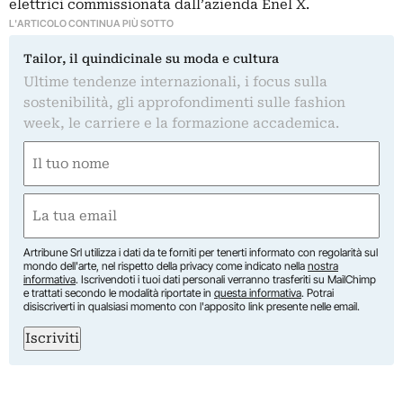
elettrici commissionata dall’azienda Enel X.
L'ARTICOLO CONTINUA PIÙ SOTTO
Tailor, il quindicinale su moda e cultura
Ultime tendenze internazionali, i focus sulla
sostenibilità, gli approfondimenti sulle fashion
week, le carriere e la formazione accademica.
Nome
(Required)
First
Email
(Required)
Artribune Srl utilizza i dati da te forniti per tenerti informato con regolarità sul
mondo dell'arte, nel rispetto della privacy come indicato nella
nostra
informativa
. Iscrivendoti i tuoi dati personali verranno trasferiti su MailChimp
e trattati secondo le modalità riportate in
questa informativa
. Potrai
disiscriverti in qualsiasi momento con l'apposito link presente nelle email.
Iscriviti