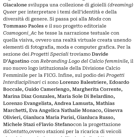
Giacalone
sviluppa una collezione di gioielli
(dreaming)
Queer
per interpretare i temi dell’identità e della
diversità di genere. Si passa poi alla
Moda
con
Tommaso Paoles
e il suo progetto editoriale
Cosmogoni_A
c he tesse la narrazione testuale con
quella visiva, ovvero una realtà virtuale creata unendo
elementi di fotografia, moda e computer grafica. Per la
sezione dei
Progetti Speciali
troviamo
Davide
D’Agostino
con
Rebranding Logo del Calcio femminile,
il
suo nuovo logo istituzionale della Divisione Calcio
Femminile per la FICG. Infine, sul podio dei
Progetti
Interdisciplinari
ci sono
Lorenzo Balestriere
,
Edoardo
Boccale, Guido Camerlengo, Margherita Corrente,
Marina Diaz Gonzales, Maria Sole Di Belardino,
Lorenzo Evangelista, Andrea Lamusta, Mathias
Marchetti, Eva Angelica Nathalie Monaco, Ginevra
Olivieri, Gianluca Maria Parisi, Gianluca Russo,
Michele Stazi
e
Flavio Stefano
con la progettazione
di
Contatto,
ovvero stazioni per la ricarica di veicoli