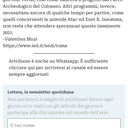
Archeologico del Colosseo. Altri programmi, invece,
necessitano ancora di qualche tempo per partire, come
quelli concernenti le aziende Atac ed Enel X. Insomma,
non resta che attendere speranzosi questo imminente
2021.
-Valentina Muzi
https://www.ied.it/sedi/roma
Artribune è anche su Whatsapp. È sufficiente
cliccare qui
per iscriversi al canale ed essere
sempre aggiornati
Lettera, la newsletter quotidiana
Non perdetevi il meglio di Artribune! Ricevi ogni
giorno un'e-mail con gli articoli del giorno e
partecipa alla discussione sul mondo dell'arte.
Nome
(Required)