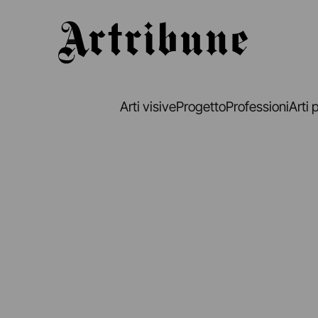
Artribune
Arti visive
Progetto
Professioni
Arti 