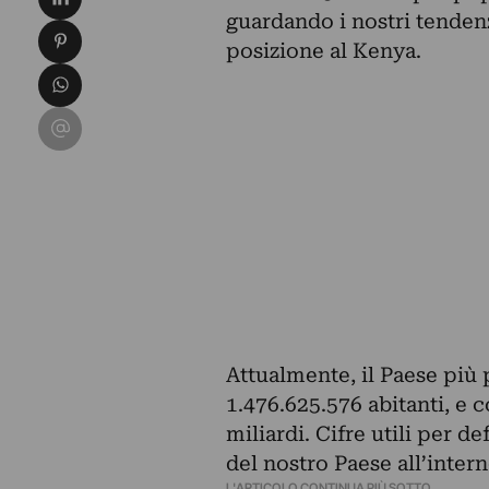
guardando i nostri tendenz
Condividi su Pinterest
posizione al Kenya.
Condividi su WhatsApp
Condividi su Email
Attualmente, il Paese più 
1.476.625.576 abitanti, e
miliardi. Cifre utili per d
del nostro Paese all’intern
L'ARTICOLO CONTINUA PIÙ SOTTO