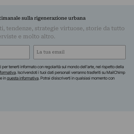
ttimanale sulla rigenerazione urbana
, tendenze, strategie virtuose, storie da tutto
rviste e molto altro.
Email
(Required)
iti per tenerti informato con regolarità sul mondo dell'arte, nel rispetto della
nformativa
. Iscrivendoti i tuoi dati personali verranno trasferiti su MailChimp
te in
questa informativa
. Potrai disiscriverti in qualsiasi momento con