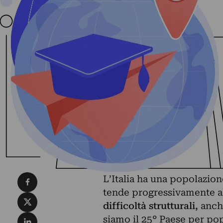
Condividi su Facebook
L’Italia ha una popolazion
tende progressivamente a
Condividi su X
difficoltà strutturali,
anche
Condividi su LinkedIn
siamo il 25° Paese per pop