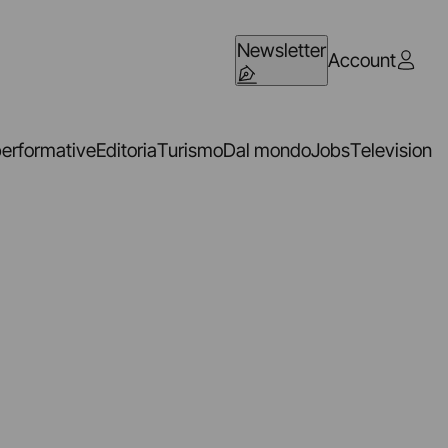
Newsletter
Account
performative
Editoria
Turismo
Dal mondo
Jobs
Television