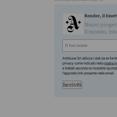
Render, il bise
Nuovi progetti
il mondo, inte
Nome
(Required)
First
Artribune Srl utilizza i dati da te forn
privacy come indicato nella
nostra i
e trattati secondo le modalità riporta
l'apposito link presente nelle email.
Iscriviti