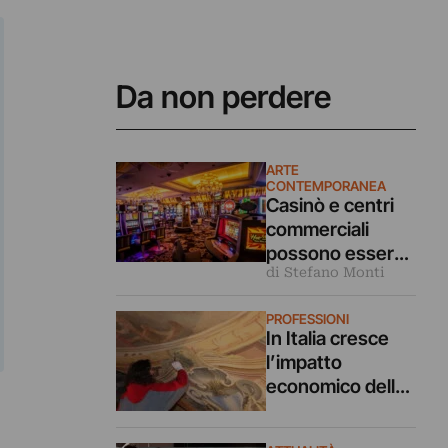
Da non perdere
ARTE
CONTEMPORANEA
Casinò e centri
commerciali
possono essere
di Stefano Monti
luoghi di cultura?
PROFESSIONI
In Italia cresce
l’impatto
economico della
cultura: nel
settore lavorano