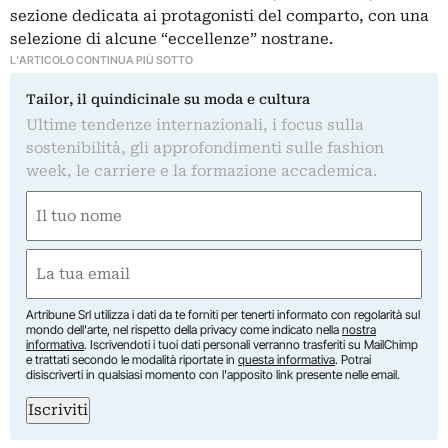
sezione dedicata ai protagonisti del comparto, con una
selezione di alcune “eccellenze” nostrane.
L'ARTICOLO CONTINUA PIÙ SOTTO
Tailor, il quindicinale su moda e cultura
Ultime tendenze internazionali, i focus sulla
sostenibilità, gli approfondimenti sulle fashion
week, le carriere e la formazione accademica.
Nome
(Obbligatorio)
Nome
Email
(Obbligatorio)
Artribune Srl utilizza i dati da te forniti per tenerti informato con regolarità sul
mondo dell'arte, nel rispetto della privacy come indicato nella
nostra
informativa
. Iscrivendoti i tuoi dati personali verranno trasferiti su MailChimp
e trattati secondo le modalità riportate in
questa informativa
. Potrai
disiscriverti in qualsiasi momento con l'apposito link presente nelle email.
Iscriviti