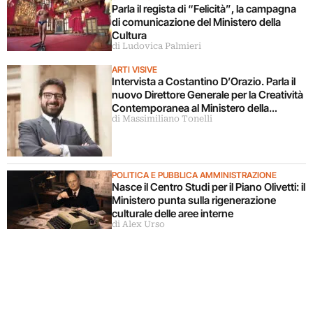
Parla il regista di “Felicità”, la campagna
di comunicazione del Ministero della
Cultura
di Ludovica Palmieri
ARTI VISIVE
Intervista a Costantino D’Orazio. Parla il
nuovo Direttore Generale per la Creatività
Contemporanea al Ministero della
di Massimiliano Tonelli
Cultura
POLITICA E PUBBLICA AMMINISTRAZIONE
Nasce il Centro Studi per il Piano Olivetti: il
Ministero punta sulla rigenerazione
culturale delle aree interne
di Alex Urso