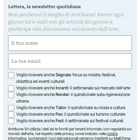
Lettera, la newsletter quotidiana
Non perdetevi il meglio di Artribune! Ricevi ogni
giorno un'e-mail con gli articoli del giorno e
partecipa alla discussione sul mondo dell'arte.
Nome
(Obbligatorio)
Nome
Email
(Obbligatorio)
Opzioni
Voglio ricevere anche
Segnala
: focus su mostre, festival,
didattica ed eventi culturali
Voglio ricevere anche
Incanti
: il settimanale sul mercato dell'arte
Voglio ricevere anche
Render
: il quindicinale sulla rigenerazione
urbana
Voglio ricevere anche
Tailor
: il quindicinale su moda e cultura
Voglio ricevere anche
Pax
: il quindicinale sul turismo culturale
Voglio ricevere anche
Fest
: il settimanale sui festival culturali
Artribune Srl utilizza i dati da te forniti per tenerti informato con regolarità sul
mondo dell'arte, nel rispetto della privacy come indicato nella
nostra
informativa
. Iscrivendoti i tuoi dati personali verranno trasferiti su MailChimp