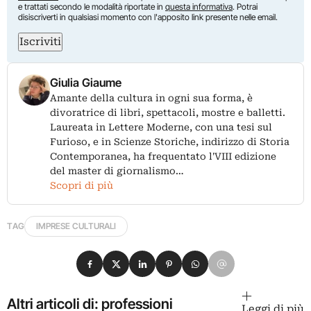
e trattati secondo le modalità riportate in
questa informativa
. Potrai
disiscriverti in qualsiasi momento con l'apposito link presente nelle email.
Iscriviti
Giulia Giaume
Amante della cultura in ogni sua forma, è
divoratrice di libri, spettacoli, mostre e balletti.
Laureata in Lettere Moderne, con una tesi sul
Furioso, e in Scienze Storiche, indirizzo di Storia
Contemporanea, ha frequentato l'VIII edizione
del master di giornalismo…
Scopri di più
TAG
IMPRESE CULTURALI
Condividi su Facebook
Condividi su X
Condividi su LinkedIn
Condividi su Pinterest
Condividi su WhatsApp
Condividi su Email
Altri articoli di: professioni
Leggi di più