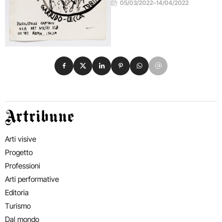
05/03/2022
–
14/04/2022
Condividi su Facebook
Condividi su X
Condividi su LinkedIn
Condividi su Pinterest
Condividi su WhatsApp
Condividi su Email
Artribune
Arti visive
Progetto
Professioni
Arti performative
Editoria
Turismo
Dal mondo