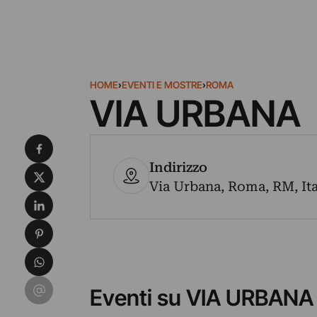
HOME
›
EVENTI E MOSTRE
›
ROMA
VIA URBANA
Condividi su Facebook
Indirizzo
Condividi su X
Via Urbana, Roma, RM, Ita
Condividi su LinkedIn
Condividi su Pinterest
Condividi su WhatsApp
Condividi su Email
Eventi su VIA URBANA