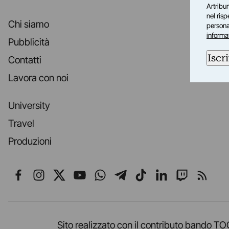
Artribun
nel ris
Chi siamo
personal
informa
Pubblicità
Iscri
Contatti
Lavora con noi
University
Travel
Produzioni
Seguici su Facebook
Seguici su Instagram
Seguici su X
Seguici su YouTube
Seguici su WhatsApp
Seguici su Telegr
Seguici su TikT
Seguici su L
Seguici 
Segui
Sito realizzato con il contributo band