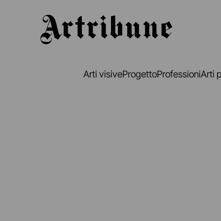
Artribune
Arti visive
Progetto
Professioni
Arti 