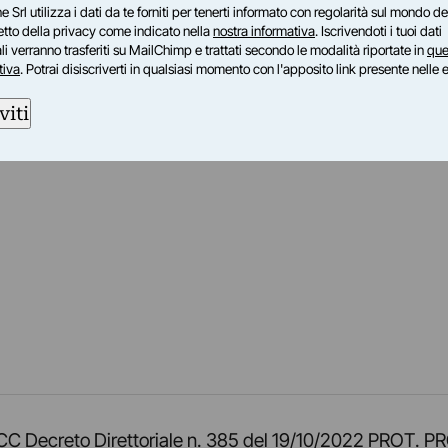
e Srl utilizza i dati da te forniti per tenerti informato con regolarità sul mondo del
petto della privacy come indicato nella
nostra informativa
. Iscrivendoti i tuoi dati
i verranno trasferiti su MailChimp e trattati secondo le modalità riportate in
que
tiva
. Potrai disiscriverti in qualsiasi momento con l'apposito link presente nelle 
viti
am
ok
inkedIn
su Twitch
ci su Rss
o TOCC Decreto Direttoriale n. 385 del 19/10/2022 