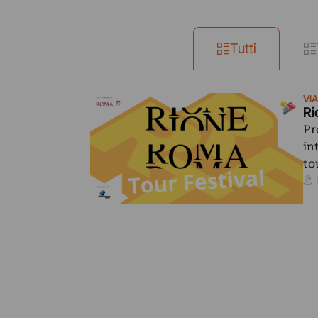
Tutti
VI
Ri
Pr
in
to