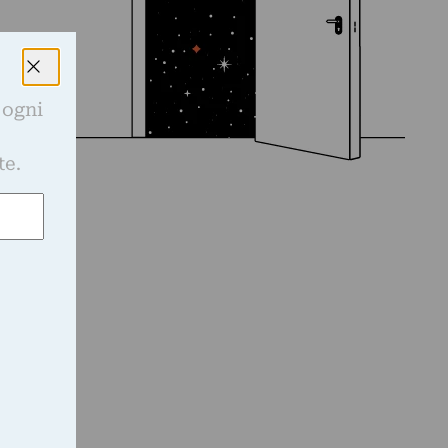
 ogni
e
te.