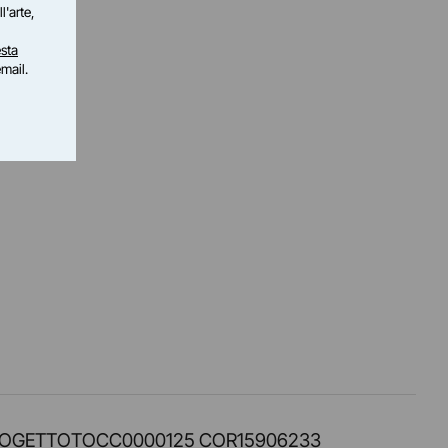
l'arte,
sta
email.
PROT. PROGETTOTOCC0000125 COR15906233