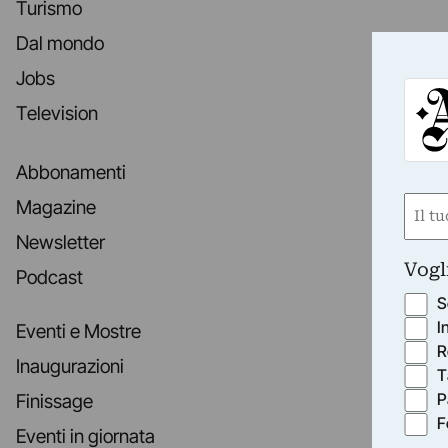
Turismo
Dal mondo
Jobs
Television
Abbonamenti
Nom
Magazine
(Requ
Newsletter
First
Vogl
Podcast
S
I
Eventi e Mostre
R
Inaugurazioni
T
P
Finissage
F
Eventi in giornata