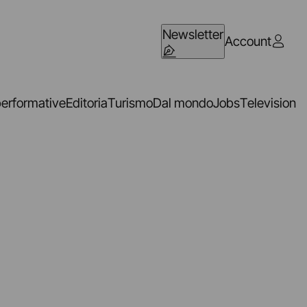
Newsletter
Account
performative
Editoria
Turismo
Dal mondo
Jobs
Television