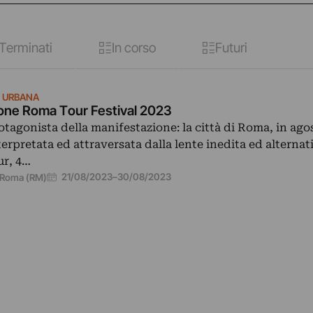
Terminati
In corso
Futuri
A URBANA
one Roma Tour Festival 2023
otagonista della manifestazione: la città di Roma, in ago
terpretata ed attraversata dalla lente inedita ed alternat
ur, 4…
21/08/2023
–
30/08/2023
Roma (RM)