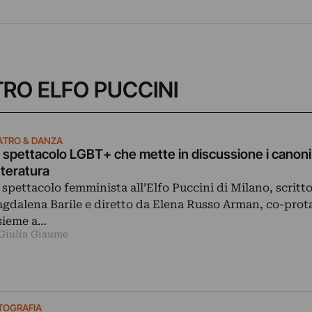
EATRO ELFO PUCCINI
ATRO & DANZA
 spettacolo LGBT+ che mette in discussione i canoni 
tteratura
 spettacolo femminista all’Elfo Puccini di Milano, scritt
gdalena Barile e diretto da Elena Russo Arman, co-prot
sieme a…
 Giulia Giaume
TOGRAFIA