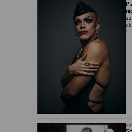
P.
ni
22
ch
di
AR
Sc