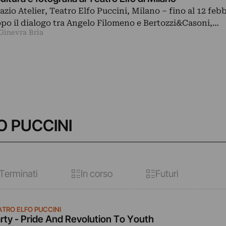
azio Atelier, Teatro Elfo Puccini, Milano – fino al 12 febb
po il dialogo tra Angelo Filomeno e Bertozzi&Casoni,…
 Ginevra Bria
O PUCCINI
Terminati
In corso
Futuri
ATRO ELFO PUCCINI
rty - Pride And Revolution To Youth