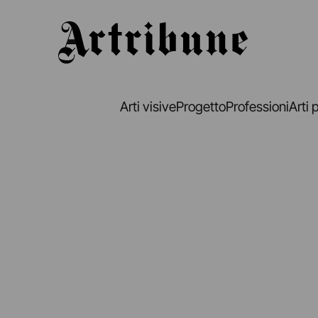
Artribune
Arti visive
Progetto
Professioni
Arti 