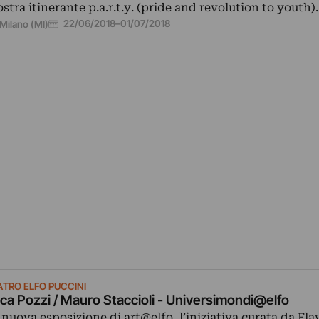
stra itinerante p.a.r.t.y. (pride and revolution to youth).
22/06/2018
–
01/07/2018
Milano (MI)
ATRO ELFO PUCCINI
ca Pozzi / Mauro Staccioli - Universimondi@elfo
 nuova esposizione di art@elfo, l’iniziativa curata da Fla