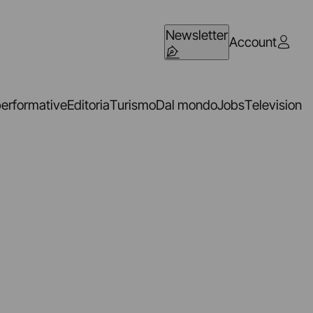
Newsletter
Account
performative
Editoria
Turismo
Dal mondo
Jobs
Television