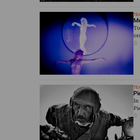
TE
Mo
To
or
TE
Pi
In
Pi