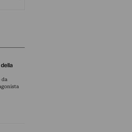
della
o da
agonista