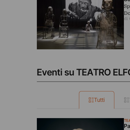
Sp
Do
di
Eventi su TEATRO ELF
Tutti
TE
Pa