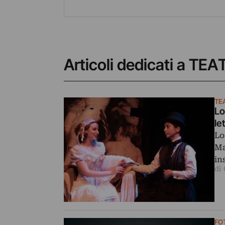
Articoli dedicati a T
TE
Lo
le
Lo
Ma
in
di
FO