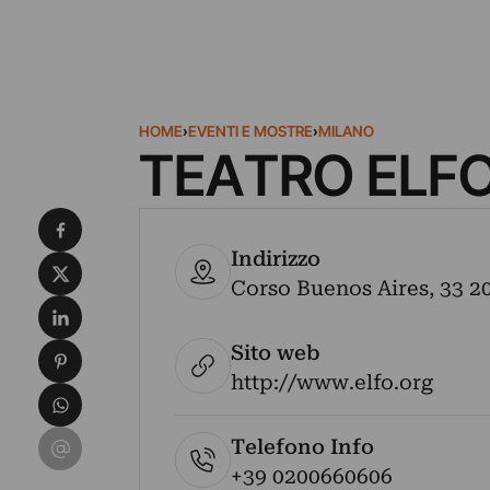
HOME
›
EVENTI E MOSTRE
›
MILANO
TEATRO ELFO
Condividi su Facebook
Indirizzo
Condividi su X
Corso Buenos Aires, 33 201
Condividi su LinkedIn
Sito web
Condividi su Pinterest
http://www.elfo.org
Condividi su WhatsApp
Condividi su Email
Telefono Info
+39 0200660606