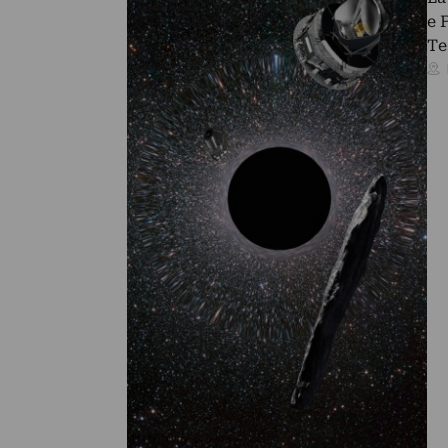
e 
Te