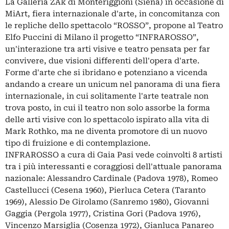
La Galleria ZAk di Monteriggioni (Siena) in occasione di
MiArt, fiera internazionale d'arte, in concomitanza con
le repliche dello spettacolo “ROSSO”, propone al Teatro
Elfo Puccini di Milano il progetto “INFRAROSSO”,
un'interazione tra arti visive e teatro pensata per far
convivere, due visioni differenti dell'opera d'arte.
Forme d'arte che si ibridano e potenziano a vicenda
andando a creare un unicum nel panorama di una fiera
internazionale, in cui solitamente l'arte teatrale non
trova posto, in cui il teatro non solo assorbe la forma
delle arti visive con lo spettacolo ispirato alla vita di
Mark Rothko, ma ne diventa promotore di un nuovo
tipo di fruizione e di contemplazione.
INFRAROSSO a cura di Gaia Pasi vede coinvolti 8 artisti
tra i più interessanti e coraggiosi dell'attuale panorama
nazionale: Alessandro Cardinale (Padova 1978), Romeo
Castellucci (Cesena 1960), Pierluca Cetera (Taranto
1969), Alessio De Girolamo (Sanremo 1980), Giovanni
Gaggia (Pergola 1977), Cristina Gori (Padova 1976),
Vincenzo Marsiglia (Cosenza 1972), Gianluca Panareo