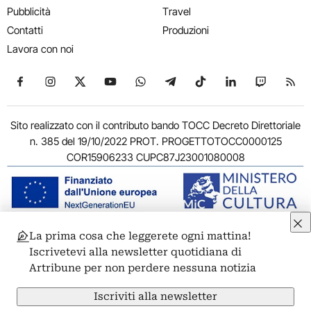
Pubblicità
Travel
Contatti
Produzioni
Lavora con noi
Seguici su Facebook
Seguici su Instagram
Seguici su X
Seguici su YouTube
Seguici su WhatsApp
Seguici su Telegram
Seguici su TikTok
Seguici su Link
Seguici su
Segui
Sito realizzato con il contributo bando TOCC Decreto Direttoriale
n. 385 del 19/10/2022 PROT. PROGETTOTOCC0000125
COR15906233 CUPC87J23001080008
La prima cosa che leggerete ogni mattina!
© 2011-2026 ARTRIBUNE srl – Corso Vittorio Emanuele II, 287 –
Iscrivetevi alla newsletter quotidiana di
00186 Roma - P.I. 11381581005
Artribune per non perdere nessuna notizia
Privacy: Responsabile della protezione dei dati personali
ARTRIBUNE srl – Corso Vittorio Emanuele II, 287 – 00186 Roma
Iscriviti alla newsletter
Termini e condizioni
Privacy Policy
Cookie Policy
Credits