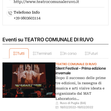
http://www.teatrocomunaleruvo.it
Telefono Info
+39 0803603114
Eventi su TEATRO COMUNALE DI RUVO
Tutti
Terminati
In corso
Futuri
TEATRO COMUNALE DI RUVO
Silent Festival – Prima edizione
invernale
Dopo il successo delle prime
tre edizioni, la rassegna di
musica e arti visive ideata e
organizzata dal MAT
Laboratorio…
Ruvo di Puglia (BA)
18/02/2022
–
19/02/2022