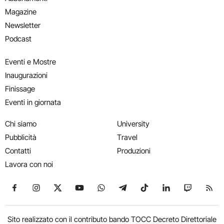
Magazine
Newsletter
Podcast
Eventi e Mostre
Inaugurazioni
Finissage
Eventi in giornata
Chi siamo
University
Pubblicità
Travel
Contatti
Produzioni
Lavora con noi
Seguici su Facebook
Seguici su Instagram
Seguici su X
Seguici su YouTube
Seguici su WhatsApp
Seguici su Telegram
Seguici su TikTok
Seguici su Link
Seguici su
Segui
Sito realizzato con il contributo bando TOCC Decreto Direttoriale