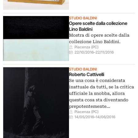
STUDIO BALDINI
Opere scelte dalla collezione
Lino Baldini
Mostra di opere scelte dalla
collezione Lino Baldini.
Piacenza (PC)
22/10/2016
–
22/11/2016
STUDIO BALDINI
Roberto Cattivelli
Se una cosa è considerata
inattuale da tutti, se la critica
ufficiale la snobba, allora
questa cosa sta diventando
prepotentemente…
Piacenza (PC)
14/05/2016
–
14/06/2016