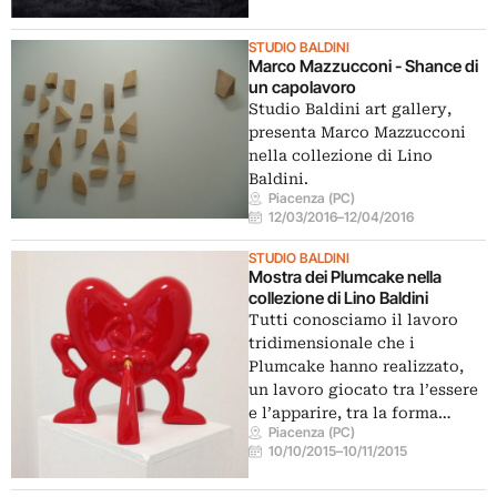
STUDIO BALDINI
Marco Mazzucconi - Shance di
un capolavoro
Studio Baldini art gallery,
presenta Marco Mazzucconi
nella collezione di Lino
Baldini.
Piacenza (PC)
12/03/2016
–
12/04/2016
STUDIO BALDINI
Mostra dei Plumcake nella
collezione di Lino Baldini
Tutti conosciamo il lavoro
tridimensionale che i
Plumcake hanno realizzato,
un lavoro giocato tra l’essere
e l’apparire, tra la forma…
Piacenza (PC)
10/10/2015
–
10/11/2015