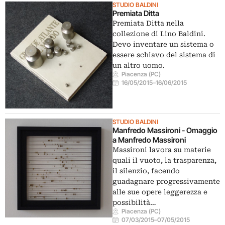
STUDIO BALDINI
Premiata Ditta
Premiata Ditta nella
collezione di Lino Baldini.
Devo inventare un sistema o
essere schiavo del sistema di
un altro uomo.
Piacenza (PC)
16/05/2015
–
16/06/2015
STUDIO BALDINI
Manfredo Massironi - Omaggio
a Manfredo Massironi
Massironi lavora su materie
quali il vuoto, la trasparenza,
il silenzio, facendo
guadagnare progressivamente
alle sue opere leggerezza e
possibilità…
Piacenza (PC)
07/03/2015
–
07/05/2015