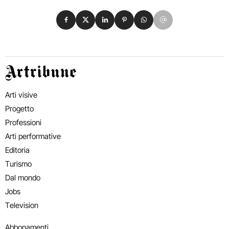
Condividi su Facebook
Condividi su X
Condividi su LinkedIn
Condividi su Pinterest
Condividi su WhatsApp
Condividi su Email
Artribune
Arti visive
Progetto
Professioni
Arti performative
Editoria
Turismo
Dal mondo
Jobs
Television
Abbonamenti