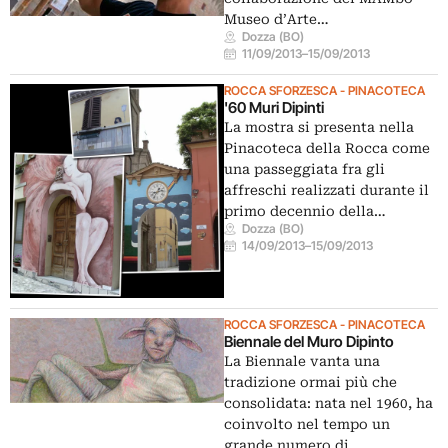
Museo d’Arte…
Dozza (BO)
11/09/2013
–
15/09/2013
ROCCA SFORZESCA - PINACOTECA
'60 Muri Dipinti
La mostra si presenta nella
Pinacoteca della Rocca come
una passeggiata fra gli
affreschi realizzati durante il
primo decennio della…
Dozza (BO)
14/09/2013
–
15/09/2013
ROCCA SFORZESCA - PINACOTECA
Biennale del Muro Dipinto
La Biennale vanta una
tradizione ormai più che
consolidata: nata nel 1960, ha
coinvolto nel tempo un
grande numero di…