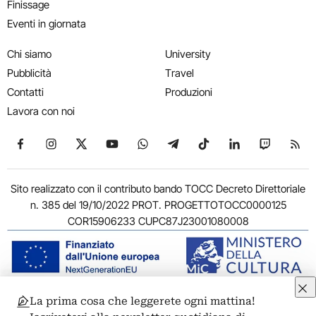
Finissage
Eventi in giornata
Chi siamo
University
Pubblicità
Travel
Contatti
Produzioni
Lavora con noi
Seguici su Facebook
Seguici su Instagram
Seguici su X
Seguici su YouTube
Seguici su WhatsApp
Seguici su Telegram
Seguici su TikTok
Seguici su Link
Seguici su
Segui
Sito realizzato con il contributo bando TOCC Decreto Direttoriale
n. 385 del 19/10/2022 PROT. PROGETTOTOCC0000125
COR15906233 CUPC87J23001080008
La prima cosa che leggerete ogni mattina!
© 2011-2026 ARTRIBUNE srl – Corso Vittorio Emanuele II, 287 –