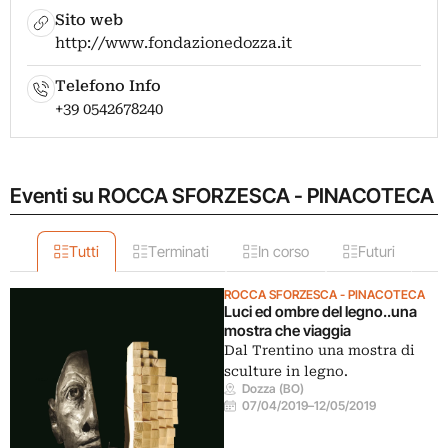
Sito web
http://www.fondazionedozza.it
Telefono Info
+39 0542678240
Eventi su ROCCA SFORZESCA - PINACOTECA
Tutti
Terminati
In corso
Futuri
ROCCA SFORZESCA - PINACOTECA
Luci ed ombre del legno..una
mostra che viaggia
Dal Trentino una mostra di
sculture in legno.
Dozza (BO)
07/04/2019
–
12/05/2019