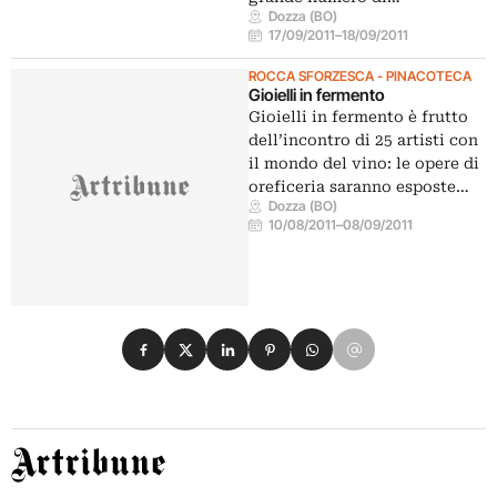
Dozza (BO)
17/09/2011
–
18/09/2011
ROCCA SFORZESCA - PINACOTECA
Gioielli in fermento
Gioielli in fermento è frutto
dell’incontro di 25 artisti con
il mondo del vino: le opere di
oreficeria saranno esposte…
Dozza (BO)
10/08/2011
–
08/09/2011
Condividi su Facebook
Condividi su X
Condividi su LinkedIn
Condividi su Pinterest
Condividi su WhatsApp
Condividi su Email
Artribune