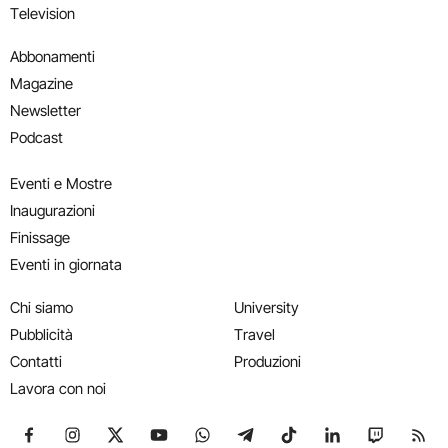
Television
Abbonamenti
Magazine
Newsletter
Podcast
Eventi e Mostre
Inaugurazioni
Finissage
Eventi in giornata
Chi siamo
University
Pubblicità
Travel
Contatti
Produzioni
Lavora con noi
Seguici su Facebook
Seguici su Instagram
Seguici su X
Seguici su YouTube
Seguici su WhatsApp
Seguici su Telegram
Seguici su TikTok
Seguici su Link
Seguici su
Segui