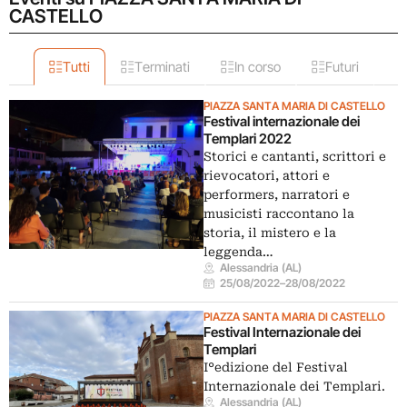
CASTELLO
Tutti
Terminati
In corso
Futuri
PIAZZA SANTA MARIA DI CASTELLO
Festival internazionale dei
Templari 2022
Storici e cantanti, scrittori e
rievocatori, attori e
performers, narratori e
musicisti raccontano la
storia, il mistero e la
leggenda…
Alessandria (AL)
25/08/2022
–
28/08/2022
PIAZZA SANTA MARIA DI CASTELLO
Festival Internazionale dei
Templari
I°edizione del Festival
Internazionale dei Templari.
Alessandria (AL)