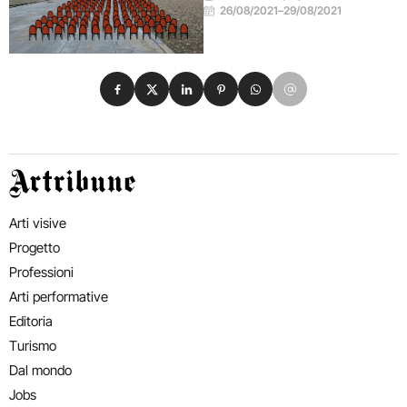
26/08/2021
–
29/08/2021
Condividi su Facebook
Condividi su X
Condividi su LinkedIn
Condividi su Pinterest
Condividi su WhatsApp
Condividi su Email
Artribune
Arti visive
Progetto
Professioni
Arti performative
Editoria
Turismo
Dal mondo
Jobs