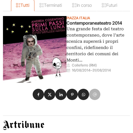
Tutti
Terminati
In corso
Futuri
PIAZZA ITALIA
Contemporaneateatro 2014
Una grande festa del teatro
contemporaneo, dove l’arte
scenica supererà i propri
confini, ridefinendo il
territorio dei comuni dei
Monti…
Colleferro (RM)
16/08/2014
–
31/08/2014
Condividi su Facebook
Condividi su X
Condividi su LinkedIn
Condividi su Pinterest
Condividi su WhatsApp
Condividi su Email
Artribune