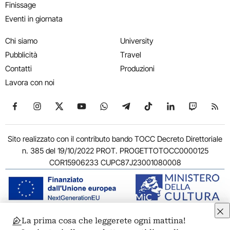
Finissage
Eventi in giornata
Chi siamo
University
Pubblicità
Travel
Contatti
Produzioni
Lavora con noi
Seguici su Facebook
Seguici su Instagram
Seguici su X
Seguici su YouTube
Seguici su WhatsApp
Seguici su Telegram
Seguici su TikTok
Seguici su Link
Seguici su
Segui
Sito realizzato con il contributo bando TOCC Decreto Direttoriale
n. 385 del 19/10/2022 PROT. PROGETTOTOCC0000125
COR15906233 CUPC87J23001080008
La prima cosa che leggerete ogni mattina!
© 2011-2026 ARTRIBUNE srl – Corso Vittorio Emanuele II, 287 –