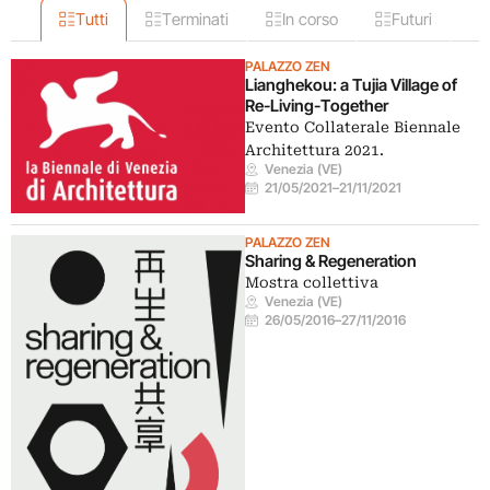
Tutti
Terminati
In corso
Futuri
PALAZZO ZEN
Lianghekou: a Tujia Village of
Re-Living-Together
Evento Collaterale Biennale
Architettura 2021.
Venezia (VE)
21/05/2021
–
21/11/2021
PALAZZO ZEN
Sharing & Regeneration
Mostra collettiva
Venezia (VE)
26/05/2016
–
27/11/2016