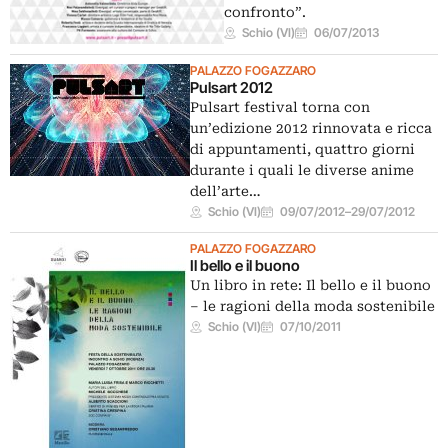
confronto”.
Schio (VI)
06/07/2013
PALAZZO FOGAZZARO
Pulsart 2012
Pulsart festival torna con
un’edizione 2012 rinnovata e ricca
di appuntamenti, quattro giorni
durante i quali le diverse anime
dell’arte…
Schio (VI)
09/07/2012
–
29/07/2012
PALAZZO FOGAZZARO
Il bello e il buono
Un libro in rete: Il bello e il buono
– le ragioni della moda sostenibile
Schio (VI)
07/10/2011