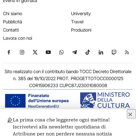
Eventi in giornata
Chi siamo
University
Pubblicità
Travel
Contatti
Produzioni
Lavora con noi
Seguici su Facebook
Seguici su Instagram
Seguici su X
Seguici su YouTube
Seguici su WhatsApp
Seguici su Telegram
Seguici su TikTok
Seguici su Link
Seguici su
Segui
Sito realizzato con il contributo bando TOCC Decreto Direttoriale
n. 385 del 19/10/2022 PROT. PROGETTOTOCC0000125
COR15906233 CUPC87J23001080008
La prima cosa che leggerete ogni mattina!
© 2011-2026 ARTRIBUNE srl – Corso Vittorio Emanuele II, 287 –
Iscrivetevi alla newsletter quotidiana di
00186 Roma - P.I. 11381581005
Artribune per non perdere nessuna notizia
Privacy: Responsabile della protezione dei dati personali