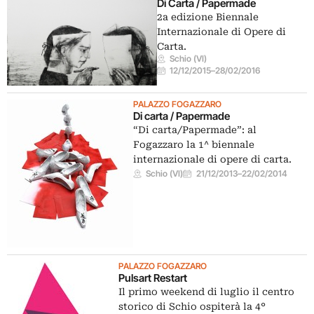
Di Carta / Papermade
2a edizione Biennale
Internazionale di Opere di
Carta.
Schio (VI)
12/12/2015
–
28/02/2016
PALAZZO FOGAZZARO
Di carta / Papermade
“Di carta/Papermade”: al
Fogazzaro la 1^ biennale
internazionale di opere di carta.
Schio (VI)
21/12/2013
–
22/02/2014
PALAZZO FOGAZZARO
Pulsart Restart
Il primo weekend di luglio il centro
storico di Schio ospiterà la 4°