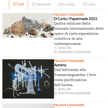
Tutti
Terminati
In corso
Futuri
PALAZZO FOGAZZARO
Di Carta / Papermade 2022
Quinta edizione della
biennale internazionale delle
opere di carta esposizione
collettiva di arte
contemporanea.
Schio (VI)
23/10/2021
–
27/02/2022
PALAZZO FOGAZZARO
Aenima
Dall’Informale alla
Transavanguardia: l’Arte
come purificazione
dell’Anima.
Schio (VI)
10/07/2016
–
25/09/2016
PALAZZO FOGAZZARO