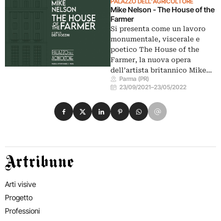
PALAZZO DELL'AGRICOLTORE
Mike Nelson - The House of the
Farmer
Si presenta come un lavoro
monumentale, viscerale e
poetico The House of the
Farmer, la nuova opera
dell’artista britannico Mike…
Parma (PR)
23/09/2021
–
23/05/2022
Condividi su Facebook
Condividi su X
Condividi su LinkedIn
Condividi su Pinterest
Condividi su WhatsApp
Condividi su Email
Artribune
Arti visive
Progetto
Professioni