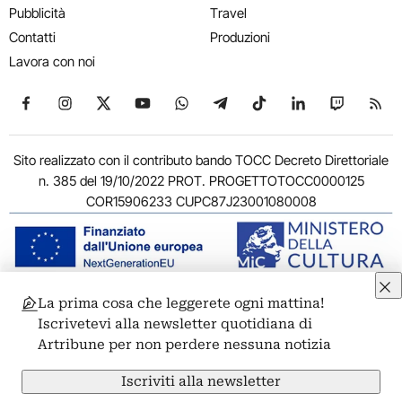
Pubblicità
Travel
Contatti
Produzioni
Lavora con noi
Seguici su Facebook
Seguici su Instagram
Seguici su X
Seguici su YouTube
Seguici su WhatsApp
Seguici su Telegram
Seguici su TikTok
Seguici su Link
Seguici su
Segui
Sito realizzato con il contributo bando TOCC Decreto Direttoriale
n. 385 del 19/10/2022 PROT. PROGETTOTOCC0000125
COR15906233 CUPC87J23001080008
La prima cosa che leggerete ogni mattina!
© 2011-2026 ARTRIBUNE srl – Corso Vittorio Emanuele II, 287 –
Iscrivetevi alla newsletter quotidiana di
00186 Roma - P.I. 11381581005
Artribune per non perdere nessuna notizia
Privacy: Responsabile della protezione dei dati personali
ARTRIBUNE srl – Corso Vittorio Emanuele II, 287 – 00186 Roma
Iscriviti alla newsletter
Termini e condizioni
Privacy Policy
Cookie Policy
Credits