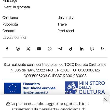
Finissage
Eventi in giornata
Chi siamo
University
Pubblicità
Travel
Contatti
Produzioni
Lavora con noi
Seguici su Facebook
Seguici su Instagram
Seguici su X
Seguici su YouTube
Seguici su WhatsApp
Seguici su Telegram
Seguici su TikTok
Seguici su Link
Seguici su
Segui
Sito realizzato con il contributo bando TOCC Decreto Direttoriale
n. 385 del 19/10/2022 PROT. PROGETTOTOCC0000125
COR15906233 CUPC87J23001080008
La prima cosa che leggerete ogni mattina!
© 2011-2026 ARTRIBUNE srl – Corso Vittorio Emanuele II, 287 –
Iscrivetevi alla newsletter quotidiana di