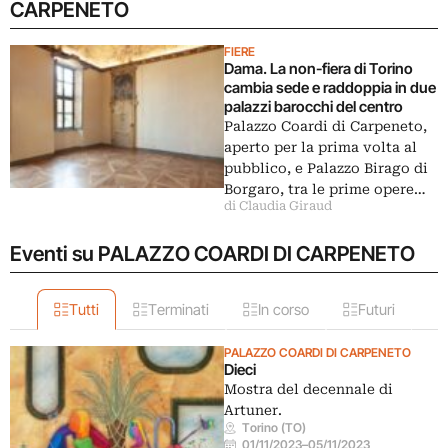
CARPENETO
FIERE
Dama. La non-fiera di Torino
cambia sede e raddoppia in due
palazzi barocchi del centro
Palazzo Coardi di Carpeneto,
aperto per la prima volta al
pubblico, e Palazzo Birago di
Borgaro, tra le prime opere…
di Claudia Giraud
Eventi su PALAZZO COARDI DI CARPENETO
Tutti
Terminati
In corso
Futuri
PALAZZO COARDI DI CARPENETO
Dieci
Mostra del decennale di
Artuner.
Torino (TO)
01/11/2023
–
05/11/2023