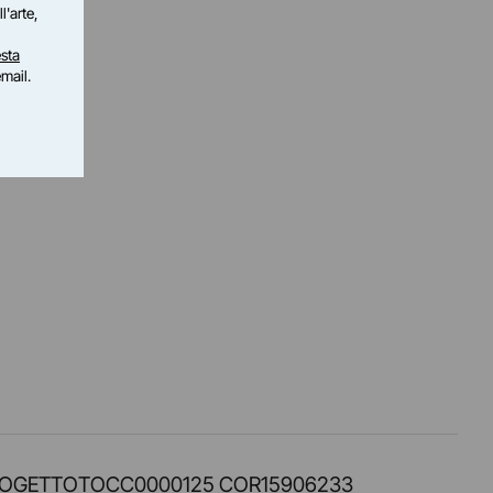
l'arte,
sta
email.
PROT. PROGETTOTOCC0000125 COR15906233