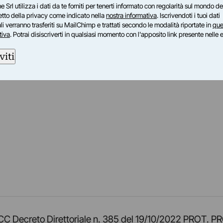
e Srl utilizza i dati da te forniti per tenerti informato con regolarità sul mondo del
petto della privacy come indicato nella
nostra informativa
. Iscrivendoti i tuoi dati
i verranno trasferiti su MailChimp e trattati secondo le modalità riportate in
que
tiva
. Potrai disiscriverti in qualsiasi momento con l'apposito link presente nelle 
viti
am
ok
inkedIn
su Twitch
ci su Rss
o TOCC Decreto Direttoriale n. 385 del 19/10/2022 