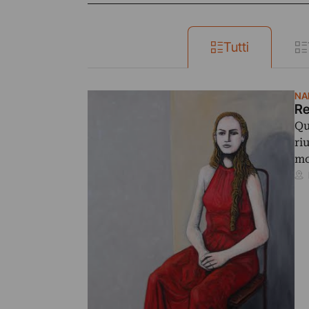
Tutti
NA
Re
Qu
ri
mo