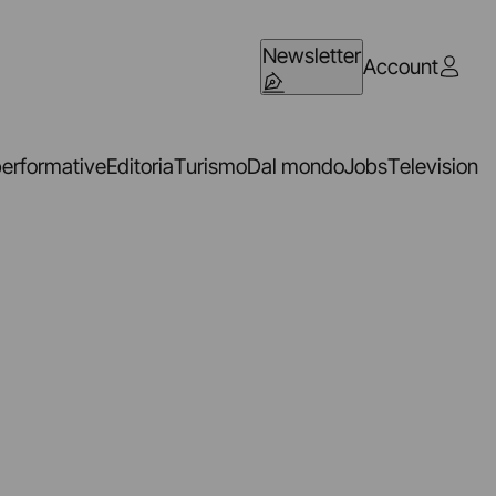
Newsletter
Account
performative
Editoria
Turismo
Dal mondo
Jobs
Television