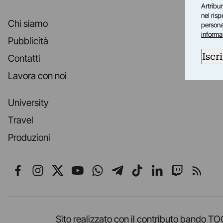
Artribun
nel ris
Chi siamo
personal
informa
Pubblicità
Iscri
Contatti
Lavora con noi
University
Travel
Produzioni
Seguici su Facebook
Seguici su Instagram
Seguici su X
Seguici su YouTube
Seguici su WhatsApp
Seguici su Telegr
Seguici su TikT
Seguici su L
Seguici 
Segui
Sito realizzato con il contributo band