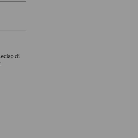
deciso di
r