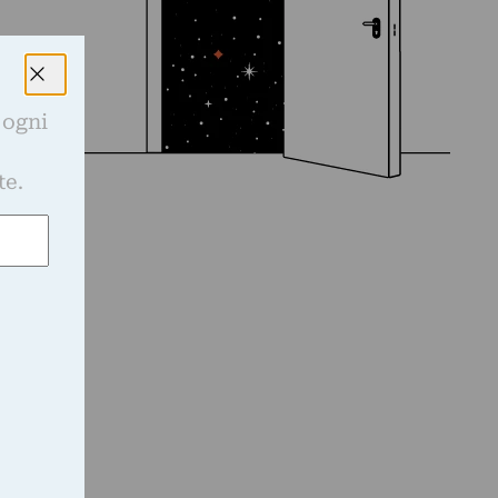
 ogni
e
te.