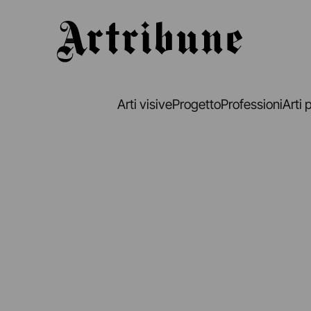
Artribune
Arti visive
Progetto
Professioni
Arti 