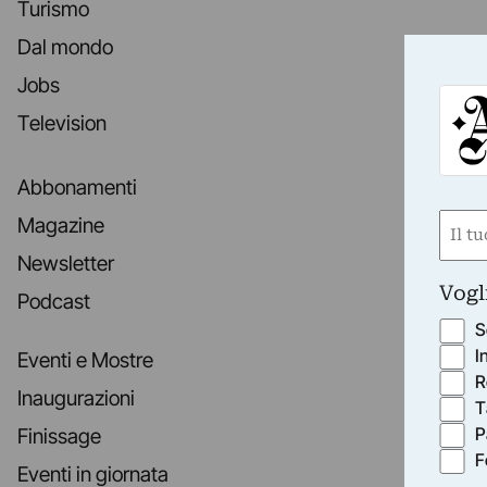
Turismo
Dal mondo
Jobs
Television
Abbonamenti
Nom
Magazine
(Obbli
Newsletter
Nome
Vogl
Podcast
S
I
Eventi e Mostre
R
Inaugurazioni
T
P
Finissage
F
Eventi in giornata