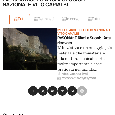
NAZIONALE VITO CAPIALBI
Tutti
Terminati
In corso
Futuri
MUSEO ARCHEOLOGICO NAZIONALE
VITO CAPIALBI
ReSÒNAnT Ritmi e Suoni: l’Arte
ritrovata
L’ iniziativa è un omaggio, sia
materiale che immateriale,
alla cultura musicale; arte
molto importante e assai
praticata nel mondo…
Vibo Valentia (VV)
25/05/2016
–
17/09/2016
Condividi su Facebook
Condividi su X
Condividi su LinkedIn
Condividi su Pinterest
Condividi su WhatsApp
Condividi su Email