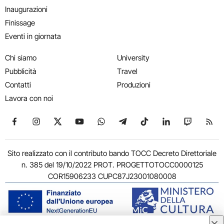
Inaugurazioni
Finissage
Eventi in giornata
Chi siamo
University
Pubblicità
Travel
Contatti
Produzioni
Lavora con noi
Seguici su Facebook
Seguici su Instagram
Seguici su X
Seguici su YouTube
Seguici su WhatsApp
Seguici su Telegram
Seguici su TikTok
Seguici su Link
Seguici su
Segui
Sito realizzato con il contributo bando TOCC Decreto Direttoriale
n. 385 del 19/10/2022 PROT. PROGETTOTOCC0000125
COR15906233 CUPC87J23001080008