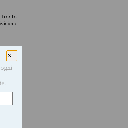
onfronto
ivisione
 ogni
e
te.
ogico