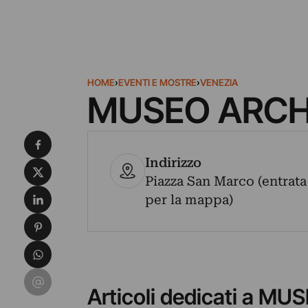
HOME
›
EVENTI E MOSTRE
›
VENEZIA
MUSEO ARCH
Condividi su Facebook
Indirizzo
Condividi su X
Piazza San Marco (entrata 
Condividi su LinkedIn
per la mappa)
Condividi su Pinterest
Condividi su WhatsApp
Condividi su Email
Articoli dedicati a