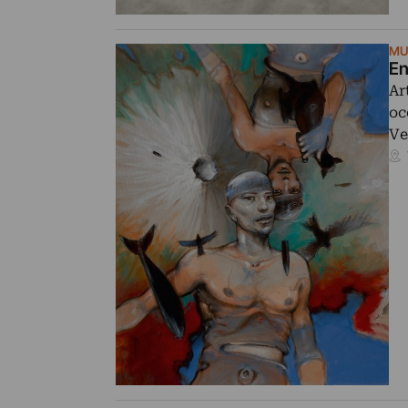
MU
En
Ar
oc
Ve