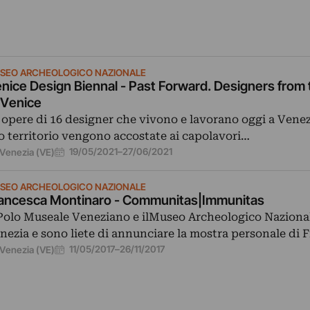
SEO ARCHEOLOGICO NAZIONALE
nice Design Biennal - Past Forward. Designers from
 Venice
 opere di 16 designer che vivono e lavorano oggi a Venez
o territorio vengono accostate ai capolavori…
19/05/2021
–
27/06/2021
Venezia (VE)
SEO ARCHEOLOGICO NAZIONALE
ancesca Montinaro - Communitas|Immunitas
 Polo Museale Veneziano e ilMuseo Archeologico Nazional
nezia e sono liete di annunciare la mostra personale di
11/05/2017
–
26/11/2017
Venezia (VE)