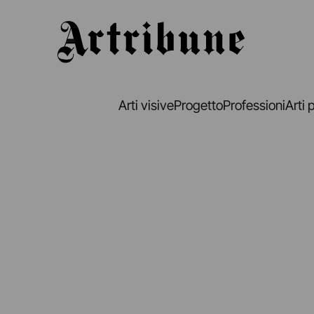
Artribune
Arti visive
Progetto
Professioni
Arti 