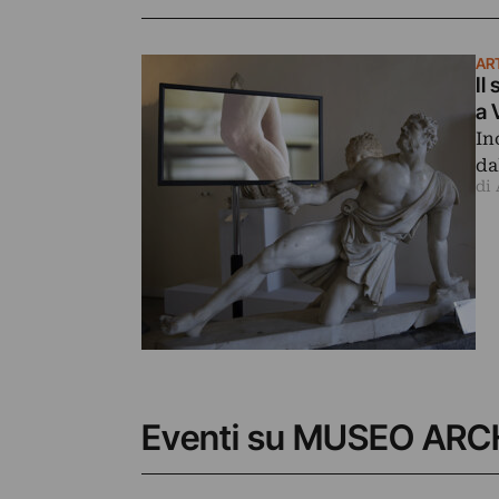
AR
Il
a 
In
da
di 
Eventi su MUSEO AR