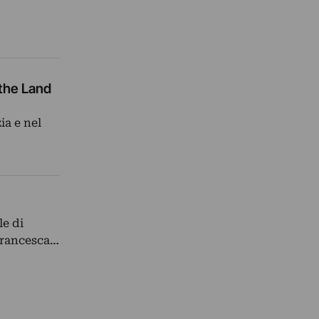
 the Land
ia e nel
e di
 Francesca…