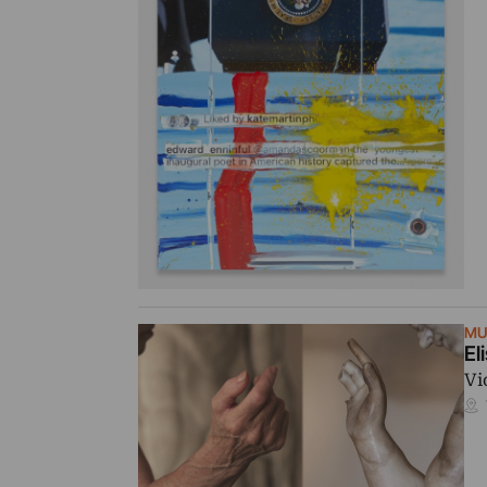
MU
El
Vi