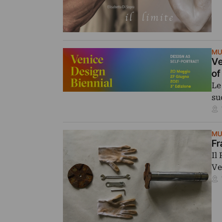
MU
Ve
of
Le
su
MU
Fr
Il
Ve