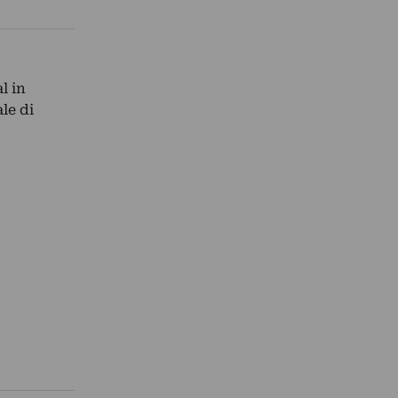
l in
le di