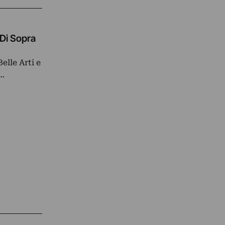
 Di Sopra
elle Arti e
i…