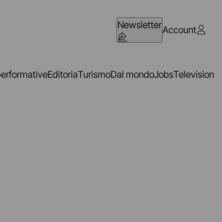
Newsletter
Account
performative
Editoria
Turismo
Dal mondo
Jobs
Television