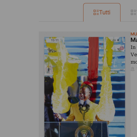
Tutti
MU
Ma
In
Ve
mo