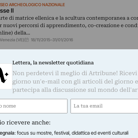
SEO ARCHEOLOGICO NAZIONALE
isse II
arte di matrice ellenica e la scultura contemporanea a c
r nuovi percorsi di apprendimento, co-creazione e cond
nline) della…
18/11/2015
–
31/01/2016
Venezia (VE)
Lettera, la newsletter quotidiana
Non perdetevi il meglio di Artribune! Ricevi
giorno un'e-mail con gli articoli del giorno 
OGICO NAZIONALE
partecipa alla discussione sul mondo dell'ar
tabile ed antica …
orso “… acqua immutabile ed antica …” al Museo Archeol
e
Email
Venezia all’interno della sua collezione permanente,…
03/05/2015
–
31/10/2015
gatorio)
(Obbligatorio)
io ricevere anche:
egnala
: focus su mostre, festival, didattica ed eventi culturali