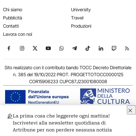
Chi siamo
University
Pubblicità
Travel
Contatti
Produzioni
Lavora con noi
Seguici su Facebook
Seguici su Instagram
Seguici su X
Seguici su YouTube
Seguici su WhatsApp
Seguici su Telegram
Seguici su TikTok
Seguici su Link
Seguici su
Segui
Sito realizzato con il contributo bando TOCC Decreto Direttoriale
n. 385 del 19/10/2022 PROT. PROGETTOTOCC0000125
COR15906233 CUPC87J23001080008
La prima cosa che leggerete ogni mattina!
© 2011-2026 ARTRIBUNE srl – Corso Vittorio Emanuele II, 287 –
Iscrivetevi alla newsletter quotidiana di
00186 Roma - P.I. 11381581005
Artribune per non perdere nessuna notizia
Privacy: Responsabile della protezione dei dati personali