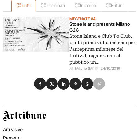
Tutti
Terminati
In corso
Futuri
MECENATE 84
Stone Island presents Milano
C2C
Stone Island e Club To Club,
per la prima volta insieme per
l’anteprima milanese del
festival, regaleranno al
pubblico un…
Milano (MI)
24/10/2019
Condividi su Facebook
Condividi su X
Condividi su LinkedIn
Condividi su Pinterest
Condividi su WhatsApp
Condividi su Email
Artribune
Arti visive
Progetto