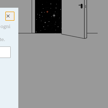
 ogni
e
te.