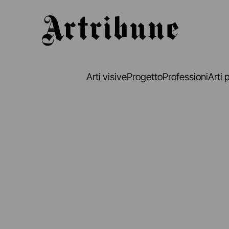
Artribune
Arti visive
Progetto
Professioni
Arti 