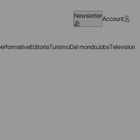
Newsletter
Account
performative
Editoria
Turismo
Dal mondo
Jobs
Television