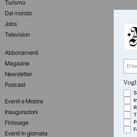
Turismo
Dal mondo
Jobs
Television
Abbonamenti
Nom
Magazine
(Obbli
Newsletter
Nome
Vogl
Podcast
S
I
Eventi e Mostre
R
Inaugurazioni
T
P
Finissage
F
Eventi in giornata