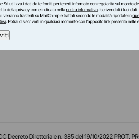
e Srl utilizza i dati da te forniti per tenerti informato con regolarità sul mondo del
petto della privacy come indicato nella
nostra informativa
. Iscrivendoti i tuoi dati
i verranno trasferiti su MailChimp e trattati secondo le modalità riportate in
que
tiva
. Potrai disiscriverti in qualsiasi momento con l'apposito link presente nelle 
viti
am
ok
inkedIn
su Twitch
ci su Rss
o TOCC Decreto Direttoriale n. 385 del 19/10/2022 