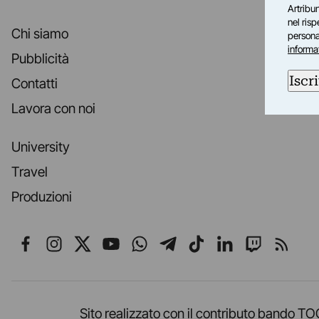
Artribun
nel ris
Chi siamo
personal
informa
Pubblicità
Iscri
Contatti
Lavora con noi
University
Travel
Produzioni
Seguici su Facebook
Seguici su Instagram
Seguici su X
Seguici su YouTube
Seguici su WhatsApp
Seguici su Telegr
Seguici su TikT
Seguici su L
Seguici 
Segui
Sito realizzato con il contributo band