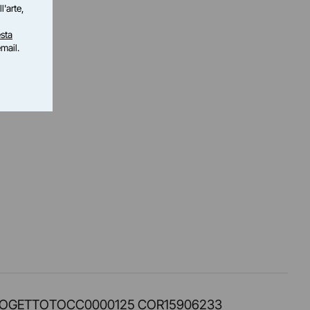
l'arte,
sta
email.
PROT. PROGETTOTOCC0000125 COR15906233