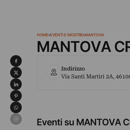
HOME
›
EVENTI E MOSTRE
›
MANTOVA
MANTOVA CR
Condividi su Facebook
Indirizzo
Condividi su X
Via Santi Martiri 2A, 4610
Condividi su LinkedIn
Condividi su Pinterest
Condividi su WhatsApp
Condividi su Email
Eventi su MANTOVA 