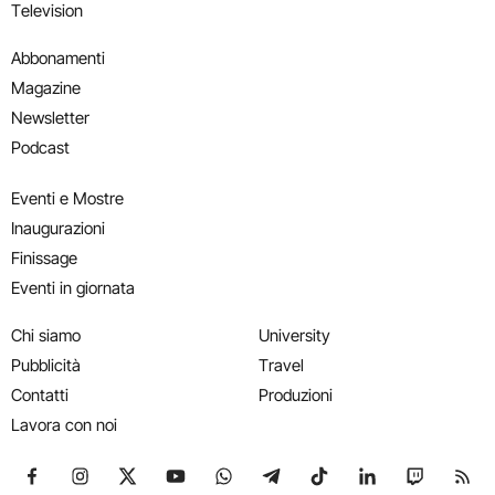
Television
Abbonamenti
Magazine
Newsletter
Podcast
Eventi e Mostre
Inaugurazioni
Finissage
Eventi in giornata
Chi siamo
University
Pubblicità
Travel
Contatti
Produzioni
Lavora con noi
Seguici su Facebook
Seguici su Instagram
Seguici su X
Seguici su YouTube
Seguici su WhatsApp
Seguici su Telegram
Seguici su TikTok
Seguici su Link
Seguici su
Segui