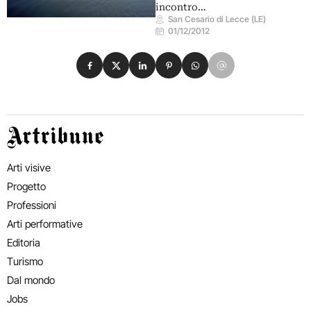
incontro…
San Cesario di Lecce (LE)
01/12/2012
Condividi su Facebook
Condividi su X
Condividi su LinkedIn
Condividi su Pinterest
Condividi su WhatsApp
Condividi su Email
Artribune
Arti visive
Progetto
Professioni
Arti performative
Editoria
Turismo
Dal mondo
Jobs