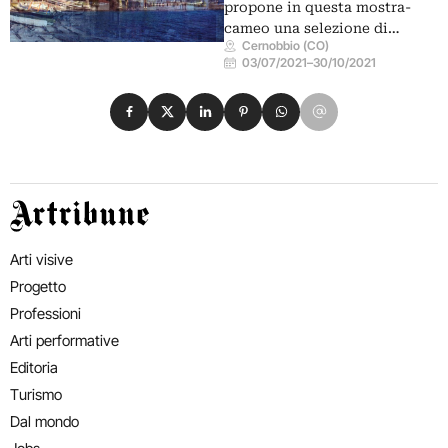
propone in questa mostra-
cameo una selezione di…
Cernobbio (CO)
03/07/2021
–
30/10/2021
Condividi su Facebook
Condividi su X
Condividi su LinkedIn
Condividi su Pinterest
Condividi su WhatsApp
Condividi su Email
Artribune
Arti visive
Progetto
Professioni
Arti performative
Editoria
Turismo
Dal mondo