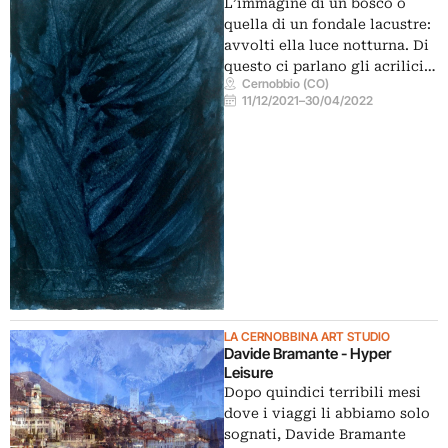
L’immagine di un bosco o
quella di un fondale lacustre:
avvolti ella luce notturna. Di
questo ci parlano gli acrilici…
Cernobbio (CO)
11/12/2021
–
30/04/2022
LA CERNOBBINA ART STUDIO
Davide Bramante - Hyper
Leisure
Dopo quindici terribili mesi
dove i viaggi li abbiamo solo
sognati, Davide Bramante