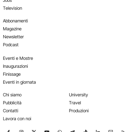
Jobs
Television
Abbonamenti
Magazine
Newsletter
Podcast
Eventi e Mostre
Inaugurazioni
Finissage
Eventi in giornata
Chi siamo
University
Pubblicità
Travel
Contatti
Produzioni
Lavora con noi
Seguici su Facebook
Seguici su Instagram
Seguici su X
Seguici su YouTube
Seguici su WhatsApp
Seguici su Telegram
Seguici su TikTok
Seguici su Link
Seguici su
Segui