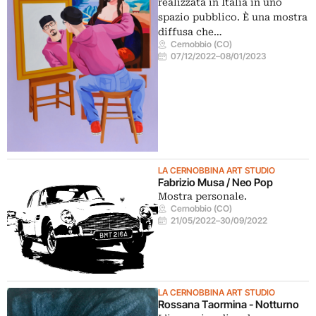
realizzata in Italia in uno
spazio pubblico. È una mostra
diffusa che…
Cernobbio (CO)
07/12/2022
–
08/01/2023
LA CERNOBBINA ART STUDIO
Fabrizio Musa / Neo Pop
Mostra personale.
Cernobbio (CO)
21/05/2022
–
30/09/2022
LA CERNOBBINA ART STUDIO
Rossana Taormina - Notturno