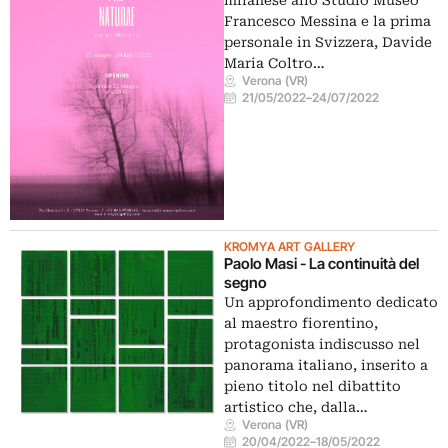
milanese allo Studio Museo
Francesco Messina e la prima
personale in Svizzera, Davide
Maria Coltro…
Verona (VR)
21/05/2022
–
24/07/2022
KROMYA ART GALLERY
Paolo Masi - La continuità del
segno
Un approfondimento dedicato
al maestro fiorentino,
protagonista indiscusso nel
panorama italiano, inserito a
pieno titolo nel dibattito
artistico che, dalla…
Verona (VR)
20/04/2022
–
18/05/2022