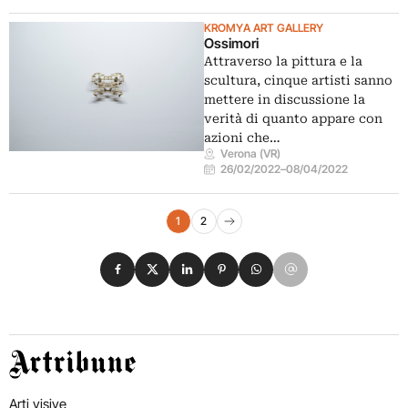
KROMYA ART GALLERY
Ossimori
Attraverso la pittura e la
scultura, cinque artisti sanno
mettere in discussione la
verità di quanto appare con
azioni che…
Verona (VR)
26/02/2022
–
08/04/2022
Navigazione eventi
1
2
Pagina successiva
Condividi su Facebook
Condividi su X
Condividi su LinkedIn
Condividi su Pinterest
Condividi su WhatsApp
Condividi su Email
Artribune
Arti visive