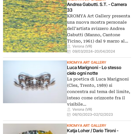
Andrea Gabutti. S.T. - Camera
33
KROMYA Art Gallery presenta
una nuova mostra personale
dell’artista svizzero Andrea
Gabutti (Manno, Cantone
Ticino, 1961) dal 9 marzo al…
Verona (VR)
09/03/2024
–
20/04/2024
KROMYA ART GALLERY
Luca Marignoni - Lo stesso
cielo ogni notte
La poetica di Luca Marignoni
(Cles, Trento, 1989) si
concentra sul tema del limite,
inteso come orizzonte fra il
visibile…
Verona (VR)
06/10/2023
–
02/12/2023
KROMYA ART GALLERY
Katja Loher / Dario Tironi -