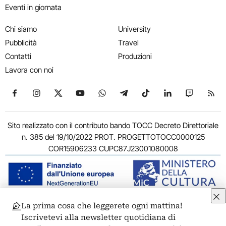
Eventi in giornata
Chi siamo
University
Pubblicità
Travel
Contatti
Produzioni
Lavora con noi
Seguici su Facebook
Seguici su Instagram
Seguici su X
Seguici su YouTube
Seguici su WhatsApp
Seguici su Telegram
Seguici su TikTok
Seguici su Link
Seguici su
Segui
Sito realizzato con il contributo bando TOCC Decreto Direttoriale
n. 385 del 19/10/2022 PROT. PROGETTOTOCC0000125
COR15906233 CUPC87J23001080008
La prima cosa che leggerete ogni mattina!
© 2011-2026 ARTRIBUNE srl – Corso Vittorio Emanuele II, 287 –
Iscrivetevi alla newsletter quotidiana di
00186 Roma - P.I. 11381581005