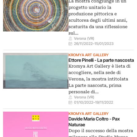
La mostra congiunge in un
progetto unitario la
produzione pittorica e
scultorea degli ultimi anni,
scaturita da una riflessione
sul…
Verona (VR)
26/11/2022
–
15/01/2023
KROMYA ART GALLERY
Ettore Pinelli - La parte nascosta
Kromya Art Gallery è lieta di
accogliere, nella sede di
Verona, la mostra intitolata
La parte nascosta, prima
personale di…
Verona (VR)
01/10/2022
–
19/11/2022
KROMYA ART GALLERY
Davide Maria Coltro - Pax
Naturae
Dopo il successo della mostra