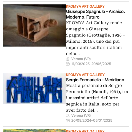
KROMYA ART GALLERY
Giuseppe Spagnulo - Arcaico.
Moderno. Futuro
KROMYA Art Gallery rende
omaggio a Giuseppe
Spagnulo (Grottaglie, 1936 –
Milano, 2016), uno dei più
importanti scultori italiani
della…
Verona (VR)
11/03/2025
–
20/06/2025
KROMYA ART GALLERY
Sergio Fermariello - Meridiano
Mostra personale di Sergio
Fermariello (Napoli, 1961), tra
i massimi artisti dell’arte
segnica in Italia, noto per
aver fatto del…
Verona (VR)
20/09/2024
–
05/01/2025
KROMYA ART GALLERY