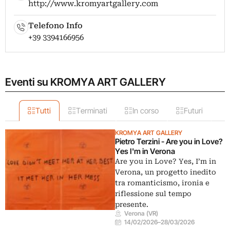
http://www.kromyartgallery.com
Telefono Info
+39 3394166956
Eventi su KROMYA ART GALLERY
Tutti
Terminati
In corso
Futuri
KROMYA ART GALLERY
Pietro Terzini - Are you in Love?
Yes I'm in Verona
Are you in Love? Yes, I’m in
Verona, un progetto inedito
tra romanticismo, ironia e
riflessione sul tempo
presente.
Verona (VR)
14/02/2026
–
28/03/2026