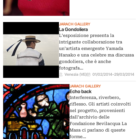
JARACH GALLERY
La Gondoliera
L’esposizione presenta la
intrigante collaborazione tra
un’artista emergente Yamada
Hanako e una celebre ma discussa
gondoliera, che è anche
fotografa…
Venezia (VE)
01/02/2014
–
29/03/2014
JARACH GALLERY
Echo back
Interferenza, riverbero,
riflesso. Gli artisti coinvolti
nel progetto, provenienti
dall’archivio delle
Fondazione Bevilacqua La
Masa ci parlano di queste
forme…