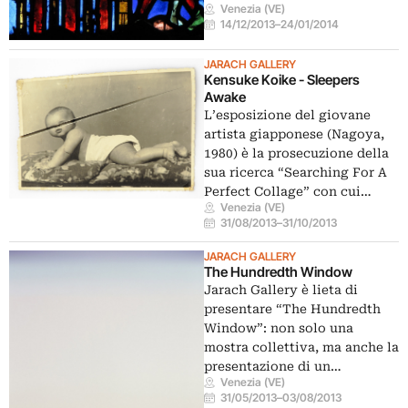
Venezia (VE)
14/12/2013
–
24/01/2014
JARACH GALLERY
Kensuke Koike - Sleepers
Awake
L’esposizione del giovane
artista giapponese (Nagoya,
1980) è la prosecuzione della
sua ricerca “Searching For A
Perfect Collage” con cui…
Venezia (VE)
31/08/2013
–
31/10/2013
JARACH GALLERY
The Hundredth Window
Jarach Gallery è lieta di
presentare “The Hundredth
Window”: non solo una
mostra collettiva, ma anche la
presentazione di un…
Venezia (VE)
31/05/2013
–
03/08/2013