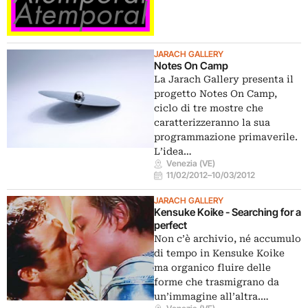
JARACH GALLERY
Notes On Camp
La Jarach Gallery presenta il
progetto Notes On Camp,
ciclo di tre mostre che
caratterizzeranno la sua
programmazione primaverile.
L’idea…
Venezia (VE)
11/02/2012
–
10/03/2012
JARACH GALLERY
Kensuke Koike - Searching for a
perfect
Non c’è archivio, né accumulo
di tempo in Kensuke Koike
ma organico fluire delle
forme che trasmigrano da
un’immagine all’altra.…