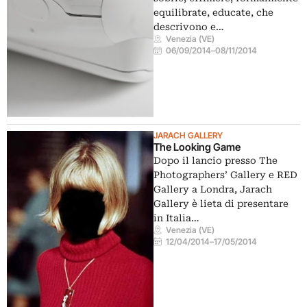
equilibrate, educate, che
descrivono e…
Venezia (VE)
06/09/2014
–
08/11/2014
JARACH GALLERY
The Looking Game
Dopo il lancio presso The
Photographers’ Gallery e RED
Gallery a Londra, Jarach
Gallery è lieta di presentare
in Italia…
Venezia (VE)
12/04/2014
–
17/05/2014