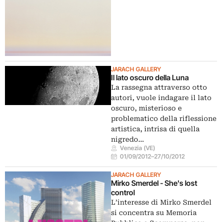
JARACH GALLERY
Il lato oscuro della Luna
La rassegna attraverso otto
autori, vuole indagare il lato
oscuro, misterioso e
problematico della riflessione
artistica, intrisa di quella
nigredo…
Venezia (VE)
01/09/2012
–
27/10/2012
JARACH GALLERY
Mirko Smerdel - She's lost
control
L’interesse di Mirko Smerdel
si concentra su Memoria