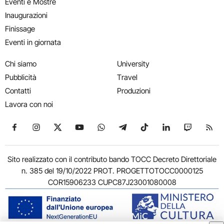
Eventi e Mostre
Inaugurazioni
Finissage
Eventi in giornata
Chi siamo
University
Pubblicità
Travel
Contatti
Produzioni
Lavora con noi
Seguici su Facebook
Seguici su Instagram
Seguici su X
Seguici su YouTube
Seguici su WhatsApp
Seguici su Telegram
Seguici su TikTok
Seguici su Link
Seguici su
Segui
Sito realizzato con il contributo bando TOCC Decreto Direttoriale
n. 385 del 19/10/2022 PROT. PROGETTOTOCC0000125
COR15906233 CUPC87J23001080008