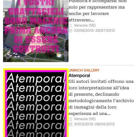
Pubblica e Scomparsa: non
solo per rappresentare ma
anche per lavorare
attraverso…
Venezia (VE)
23/06/2012
–
28/07/2012
JARACH GALLERY
Atemporal
Gli autori invitati offrono una
loro interpretazione all’idea
di presente, declinando
metodologicamente l’archivio
di immagini della loro
esperienza ad una…
Venezia (VE)
31/03/2012
–
28/04/2012