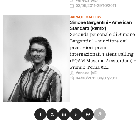
Venezia (VE)
03/09/2011
–
29/10/2011
JARACH GALLERY
Simone Bergantini - American
Standard (Remix)
Seconda personale di Simone
Bergantini – vincitore dei
prestigiosi premi
internazionali Talent Calling
(FOAM Museum Amsterdam) e
Premio Terna 02…
Venezia (VE)
04/06/2011
–
30/07/2011
Condividi su Facebook
Condividi su X
Condividi su LinkedIn
Condividi su Pinterest
Condividi su WhatsApp
Condividi su Email