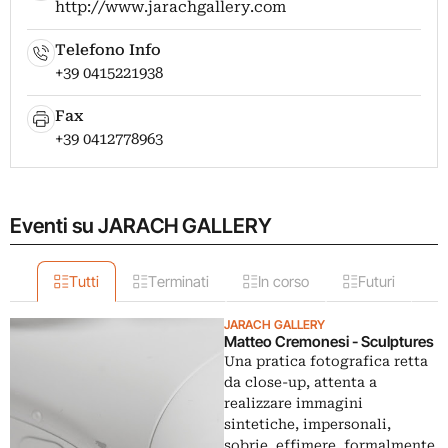
http://www.jarachgallery.com
Telefono Info
+39 0415221938
Fax
+39 0412778963
Eventi su JARACH GALLERY
Tutti
Terminati
In corso
Futuri
JARACH GALLERY
Matteo Cremonesi - Sculptures
Una pratica fotografica retta
da close-up, attenta a
realizzare immagini
sintetiche, impersonali,
sobrie, effimere, formalmente