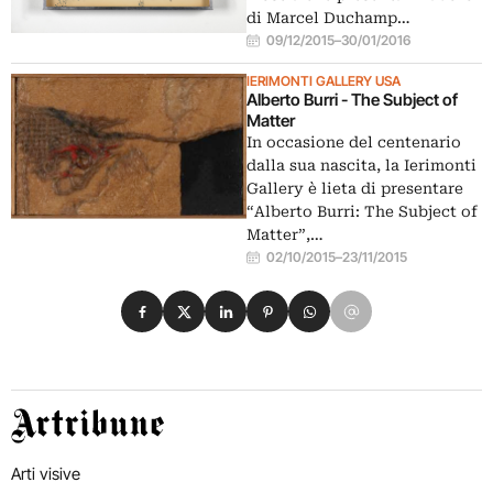
di Marcel Duchamp…
09/12/2015
–
30/01/2016
IERIMONTI GALLERY USA
Alberto Burri - The Subject of
Matter
In occasione del centenario
dalla sua nascita, la Ierimonti
Gallery è lieta di presentare
“Alberto Burri: The Subject of
Matter”,…
02/10/2015
–
23/11/2015
Condividi su Facebook
Condividi su X
Condividi su LinkedIn
Condividi su Pinterest
Condividi su WhatsApp
Condividi su Email
Artribune
Arti visive