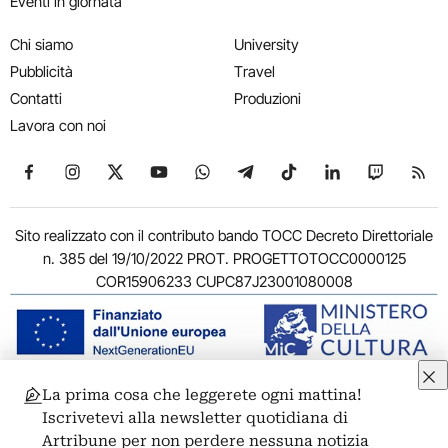
Eventi in giornata
Chi siamo
University
Pubblicità
Travel
Contatti
Produzioni
Lavora con noi
Seguici su Facebook
Seguici su Instagram
Seguici su X
Seguici su YouTube
Seguici su WhatsApp
Seguici su Telegram
Seguici su TikTok
Seguici su Link
Seguici su
Segui
Sito realizzato con il contributo bando TOCC Decreto Direttoriale
n. 385 del 19/10/2022 PROT. PROGETTOTOCC0000125
COR15906233 CUPC87J23001080008
La prima cosa che leggerete ogni mattina!
© 2011-2026 ARTRIBUNE srl – Corso Vittorio Emanuele II, 287 –
Iscrivetevi alla newsletter quotidiana di
00186 Roma - P.I. 11381581005
Artribune per non perdere nessuna notizia
Privacy: Responsabile della protezione dei dati personali