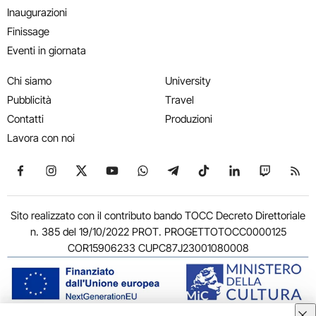
Inaugurazioni
Finissage
Eventi in giornata
Chi siamo
University
Pubblicità
Travel
Contatti
Produzioni
Lavora con noi
Seguici su Facebook
Seguici su Instagram
Seguici su X
Seguici su YouTube
Seguici su WhatsApp
Seguici su Telegram
Seguici su TikTok
Seguici su Link
Seguici su
Segui
Sito realizzato con il contributo bando TOCC Decreto Direttoriale
n. 385 del 19/10/2022 PROT. PROGETTOTOCC0000125
COR15906233 CUPC87J23001080008