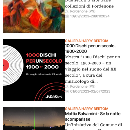
Due secoli d’arte dalle
collezioni di Pordenone
Pordenone (PN)
10/09/2023
–
28/01/2024
GALLERIA HARRY BERTOIA
1000 Dischi per un secolo.
1900-2000
Mostra “1000 Dischi per un
secolo. 1900-2000 – un
viaggio nel suono del XX
secolo″, a cura del
musicologo di…
Pordenone (PN)
01/06/2023
–
02/07/2023
GALLERIA HARRY BERTOIA
Mattia Balsamini - Se la notte
scomparisse
Un’iniziativa del Comune di