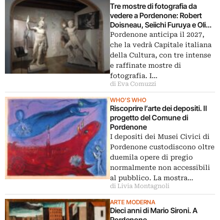
Tre mostre di fotografia da
vedere a Pordenone: Robert
Doisneau, Seiichi Furuya e Olivia
Arthur
Pordenone anticipa il 2027,
che la vedrà Capitale italiana
della Cultura, con tre intense
e raffinate mostre di
fotografia. I…
di Eva Comuzzi
WHO'S WHO
Riscoprire l’arte dei depositi. Il
progetto del Comune di
Pordenone
I depositi dei Musei Civici di
Pordenone custodiscono oltre
duemila opere di pregio
normalmente non accessibili
al pubblico. La mostra…
di Livia Montagnoli
ARTE MODERNA
Dieci anni di Mario Sironi. A
Pordenone