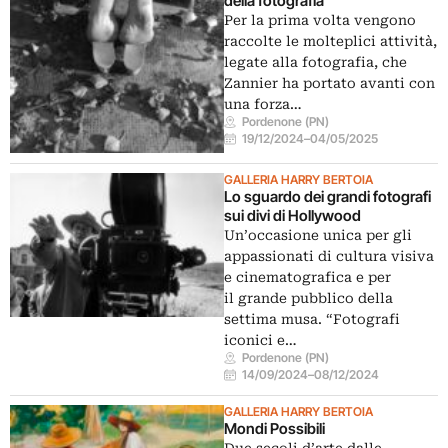
della fotografia
Per la prima volta vengono
raccolte le molteplici attività,
legate alla fotografia, che
Zannier ha portato avanti con
una forza…
Pordenone (PN)
19/12/2024
–
04/05/2025
GALLERIA HARRY BERTOIA
Lo sguardo dei grandi fotografi
sui divi di Hollywood
Un’occasione unica per gli
appassionati di cultura visiva
e cinematografica e per
il grande pubblico della
settima musa. “Fotografi
iconici e…
Pordenone (PN)
14/09/2024
–
08/12/2024
GALLERIA HARRY BERTOIA
Mondi Possibili