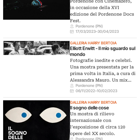
Pordenone con Cinemazero,
in occasione della XVI
edizione del Pordenone Docs
Fest.
Pordenone (PN)
17/03/2023
–
30/04/2023
GALLERIA HARRY BERTOIA
Elliott Erwitt - Il mio sguardo sul
mondo
Fotografie inedite e celebri.
Una mostra presentata per la
prima volta in Italia, a cura di
Alessandra Mauro. Un mix…
Pordenone (PN)
06/11/2022
–
10/02/2023
GALLERIA HARRY BERTOIA
Il sogno delle cose
Un mostra di rilievo
internazionale con
l’esposizione di circa 120
opere del XX secolo.
Pordenone (PN)