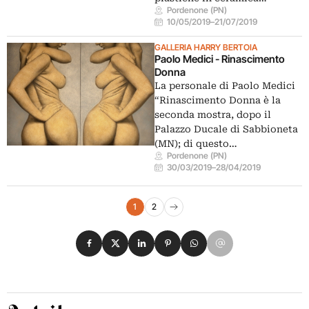
Pordenone (PN)
10/05/2019
–
21/07/2019
GALLERIA HARRY BERTOIA
Paolo Medici - Rinascimento
Donna
La personale di Paolo Medici
“Rinascimento Donna è la
seconda mostra, dopo il
Palazzo Ducale di Sabbioneta
(MN); di questo…
Pordenone (PN)
30/03/2019
–
28/04/2019
Navigazione eventi
1
2
Pagina successiva
Condividi su Facebook
Condividi su X
Condividi su LinkedIn
Condividi su Pinterest
Condividi su WhatsApp
Condividi su Email