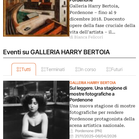
Galleria Harry Bertoia,
Pordenone ‒ fino al 9
dicembre 2018. Duecento
opere della fase cruciale della
vita dell’artista ‒ il…
di Bianca Felicori
Eventi su GALLERIA HARRY BERTOIA
Tutti
Terminati
In corso
Futuri
GALLERIA HARRY BERTOIA
Sul leggere. Una stagione di
mostre fotografiche a
Pordenone
Una nuova stagione di mostre
fotografiche per rendere
Pordenone protagonista della
scena artistica nazionale.
Pordenone (PN)
21/11/2025
–
06/04/2026