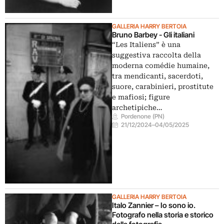
GALLERIA HARRY BERTOIA
Bruno Barbey - Gli italiani
“Les Italiens” è una
suggestiva raccolta della
moderna comédie humaine,
tra mendicanti, sacerdoti,
suore, carabinieri, prostitute
e mafiosi; figure
archetipiche…
Pordenone (PN)
21/12/2024
–
04/05/2025
GALLERIA HARRY BERTOIA
Italo Zannier – Io sono io.
Fotografo nella storia e storico