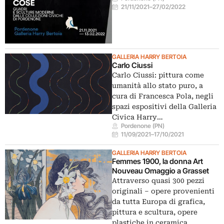
21/11/2021
–
27/02/2022
GALLERIA HARRY BERTOIA
Carlo Ciussi
Carlo Ciussi: pittura come
umanità allo stato puro, a
cura di Francesca Pola, negli
spazi espositivi della Galleria
Civica Harry…
Pordenone (PN)
11/09/2021
–
17/10/2021
GALLERIA HARRY BERTOIA
Femmes 1900, la donna Art
Nouveau Omaggio a Grasset
Attraverso quasi 300 pezzi
originali – opere provenienti
da tutta Europa di grafica,
pittura e scultura, opere
plastiche in ceramica…