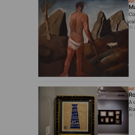
AR
Ma
Co
ca
di
AR
Ro
A 
Ru
di