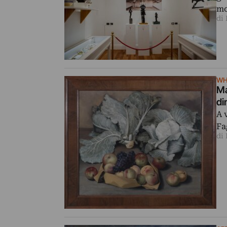
mo
di
WH
Ma
di
A 
Fa
di