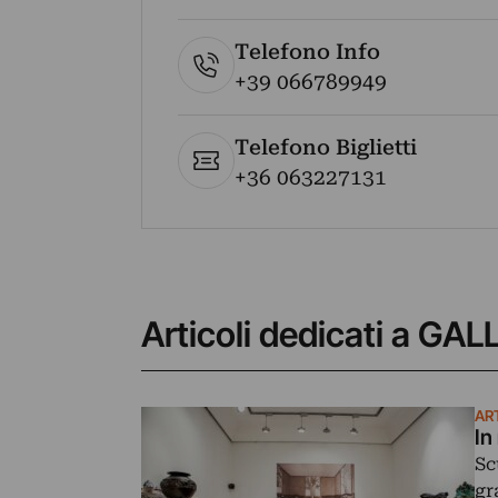
Telefono Info
+39 066789949
Telefono Biglietti
+36 063227131
Articoli dedicati a GA
AR
In
Sc
gr