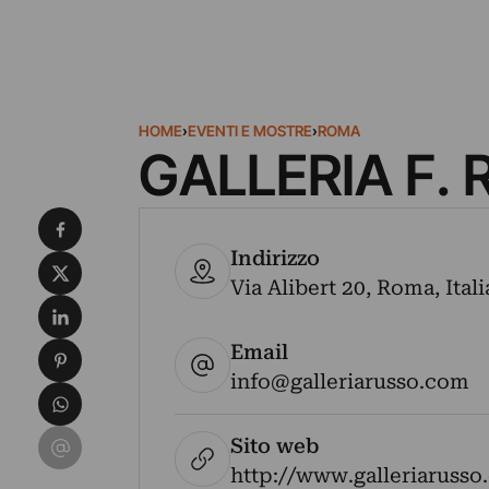
HOME
›
EVENTI E MOSTRE
›
ROMA
GALLERIA F.
Condividi su Facebook
Indirizzo
Condividi su X
Via Alibert 20, Roma, Ital
Condividi su LinkedIn
Email
Condividi su Pinterest
info@galleriarusso.com
Condividi su WhatsApp
Condividi su Email
Sito web
http://www.galleriaruss