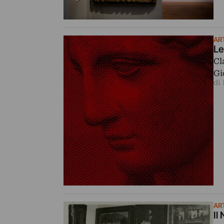
AR
Le
Cl
Gi
di 
AR
Il