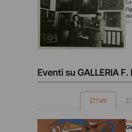
La
fi
de
di 
Eventi su GALLERIA F
Tutti
GA
Gi