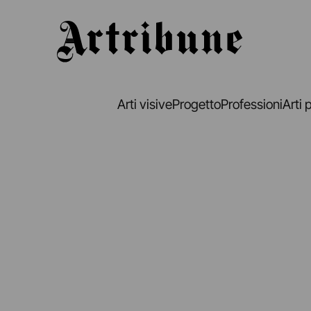
Artribune
Arti visive
Progetto
Professioni
Arti 