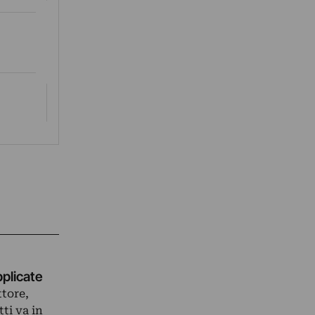
pplicate
ttore,
ti va in