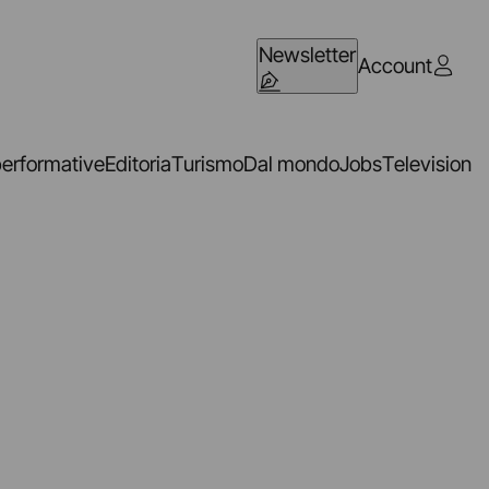
Newsletter
Account
performative
Editoria
Turismo
Dal mondo
Jobs
Television