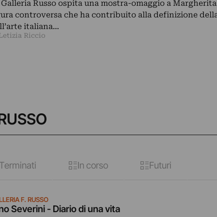
 Galleria Russo ospita una mostra-omaggio a Margherita 
gura controversa che ha contribuito alla definizione della
ll’arte italiana…
Letizia Riccio
. RUSSO
Terminati
In corso
Futuri
LLERIA F. RUSSO
no Severini - Diario di una vita