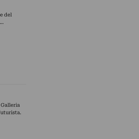
e del
a…
 Galleria
futurista.