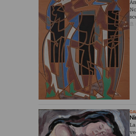
Am
No
sc
GA
Ni
La
ve