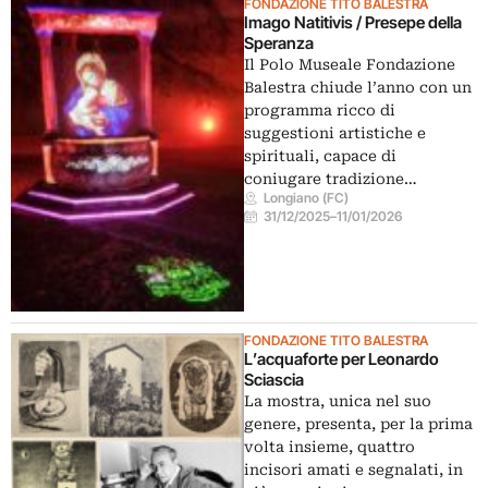
FONDAZIONE TITO BALESTRA
Imago Natitivis / Presepe della
Speranza
Il Polo Museale Fondazione
Balestra chiude l’anno con un
programma ricco di
suggestioni artistiche e
spirituali, capace di
coniugare tradizione…
Longiano (FC)
31/12/2025
–
11/01/2026
FONDAZIONE TITO BALESTRA
L’acquaforte per Leonardo
Sciascia
La mostra, unica nel suo
genere, presenta, per la prima
volta insieme, quattro
incisori amati e segnalati, in