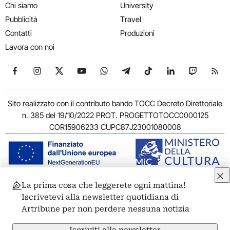
Chi siamo
University
Pubblicità
Travel
Contatti
Produzioni
Lavora con noi
Seguici su Facebook
Seguici su Instagram
Seguici su X
Seguici su YouTube
Seguici su WhatsApp
Seguici su Telegram
Seguici su TikTok
Seguici su Link
Seguici su
Segui
Sito realizzato con il contributo bando TOCC Decreto Direttoriale
n. 385 del 19/10/2022 PROT. PROGETTOTOCC0000125
COR15906233 CUPC87J23001080008
La prima cosa che leggerete ogni mattina!
© 2011-2026 ARTRIBUNE srl – Corso Vittorio Emanuele II, 287 –
Iscrivetevi alla newsletter quotidiana di
00186 Roma - P.I. 11381581005
Artribune per non perdere nessuna notizia
Privacy: Responsabile della protezione dei dati personali
ARTRIBUNE srl – Corso Vittorio Emanuele II, 287 – 00186 Roma