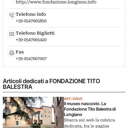
http://www.fondazione.longiano.info
Telefono Info
+39 0547665850
Telefono Biglietti
+39 0547665420
Fax
+39 0547667007
Articoli dedicati a FONDAZIONE TITO
BALESTRA
ARTI VISIVE
Il museo nascosto. La
Fondazione Tito Balestra di
Longiano
Sbarca sul web la rubrica
dedicata, fra le pagine