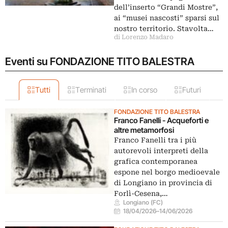
dell’inserto “Grandi Mostre”,
ai “musei nascosti” sparsi sul
nostro territorio. Stavolta…
di Lorenzo Madaro
Eventi su FONDAZIONE TITO BALESTRA
Tutti
Terminati
In corso
Futuri
FONDAZIONE TITO BALESTRA
Franco Fanelli - Acqueforti e
altre metamorfosi
Franco Fanelli tra i più
autorevoli interpreti della
grafica contemporanea
espone nel borgo medioevale
di Longiano in provincia di
Forlì-Cesena,…
Longiano (FC)
18/04/2026
–
14/06/2026