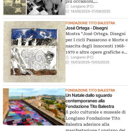
più occasioni,…
Longiano (FC)
14/06/2025
–
17/08/2025
FONDAZIONE TITO BALESTRA
José Ortega - Disegni
Mostra “José Ortega. Disegni
per I cicli Passarono e Morte e
nascita degli Innocenti 1968-
1970 e altre opere grafiche e…
Longiano (FC)
15/03/2025
–
11/05/2025
FONDAZIONE TITO BALESTRA
Un Natale dallo sguardo
contemporaneo alla
Fondazione Tito Balestra
Il polo culturale e museale di
Longiano Fondazione Tito
Balestra aderisce alla
manifestazione Longiano dei