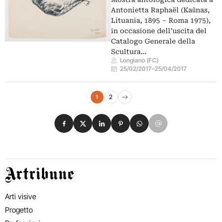
Antonietta Raphaël (Kaũnas,
Lituania, 1895 – Roma 1975),
in occasione dell’uscita del
Catalogo Generale della
Scultura…
Longiano (FC)
25/02/2017
–
25/04/2017
Navigazione eventi
1
2
Pagina successiva
Condividi su Facebook
Condividi su X
Condividi su LinkedIn
Condividi su Pinterest
Condividi su WhatsApp
Condividi su Email
Artribune
Arti visive
Progetto