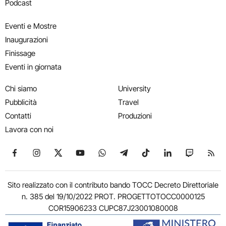
Podcast
Eventi e Mostre
Inaugurazioni
Finissage
Eventi in giornata
Chi siamo
University
Pubblicità
Travel
Contatti
Produzioni
Lavora con noi
Seguici su Facebook
Seguici su Instagram
Seguici su X
Seguici su YouTube
Seguici su WhatsApp
Seguici su Telegram
Seguici su TikTok
Seguici su Link
Seguici su
Segui
Sito realizzato con il contributo bando TOCC Decreto Direttoriale
n. 385 del 19/10/2022 PROT. PROGETTOTOCC0000125
COR15906233 CUPC87J23001080008