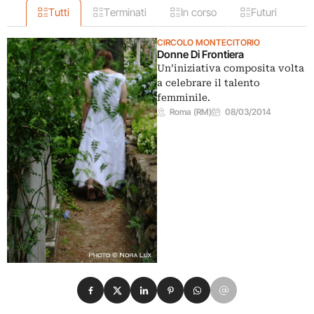
Tutti
Terminati
In corso
Futuri
CIRCOLO MONTECITORIO
Donne Di Frontiera
Un’iniziativa composita volta
a celebrare il talento
femminile.
Roma (RM)
08/03/2014
Condividi su Facebook
Condividi su X
Condividi su LinkedIn
Condividi su Pinterest
Condividi su WhatsApp
Condividi su Email