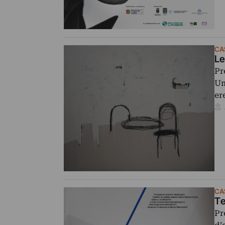
CA
Pr
Um
er
CA
Te
Pr