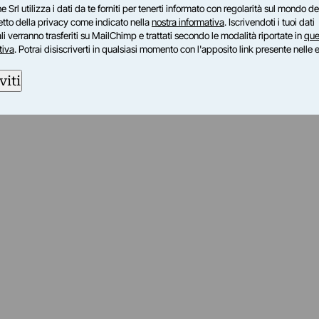
e Srl utilizza i dati da te forniti per tenerti informato con regolarità sul mondo del
petto della privacy come indicato nella
nostra informativa
. Iscrivendoti i tuoi dati
i verranno trasferiti su MailChimp e trattati secondo le modalità riportate in
que
tiva
. Potrai disiscriverti in qualsiasi momento con l'apposito link presente nelle 
viti