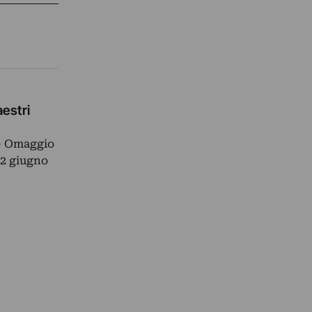
estri
– Omaggio
12 giugno