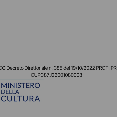
am
ok
inkedIn
su Twitch
ci su Rss
o TOCC Decreto Direttoriale n. 385 del 19/10/2022 
CUPC87J23001080008