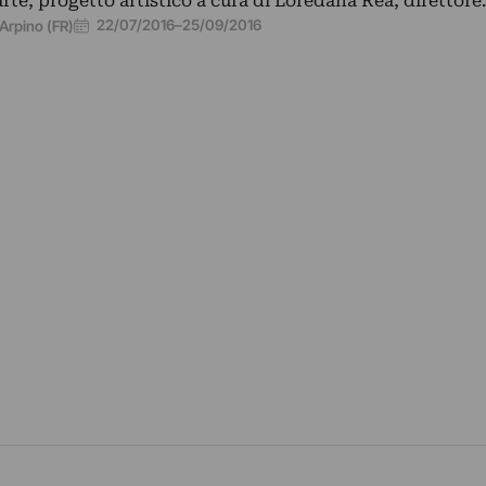
arte, progetto artistico a cura di Loredana Rea, direttor
22/07/2016
–
25/09/2016
Arpino (FR)