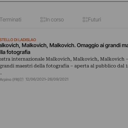
Terminati
In corso
Futuri
STELLO DI LADISLAO
lkovich, Malkovich, Malkovich. Omaggio ai grandi ma
lla fotografia
stra internazionale Malkovich, Malkovich, Malkovich 
 grandi maestri della fotografia – aperta al pubblico dal 
…
12/06/2021
–
26/09/2021
Arpino (FR)