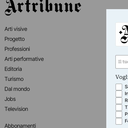
Artribune
Arti visive
Progetto
Professioni
Nom
Arti performative
(Requ
Editoria
First
Vogl
Turismo
S
Dal mondo
I
Jobs
R
T
Television
P
F
Abbonamenti