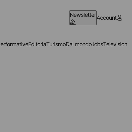
Newsletter
Account
performative
Editoria
Turismo
Dal mondo
Jobs
Television