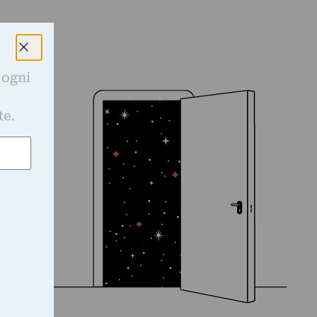
 ogni
e
te.