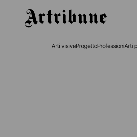
Artribune
Arti visive
Progetto
Professioni
Arti 