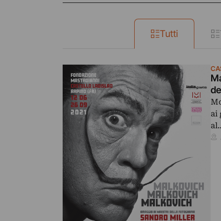
Tutti
CA
Ma
de
Mo
ai
al