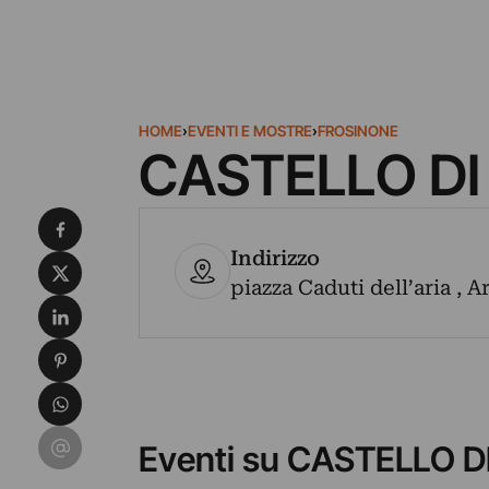
HOME
›
EVENTI E MOSTRE
›
FROSINONE
CASTELLO DI
Condividi su Facebook
Indirizzo
Condividi su X
piazza Caduti dell’aria , A
Condividi su LinkedIn
Condividi su Pinterest
Condividi su WhatsApp
Condividi su Email
Eventi su CASTELLO D