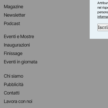
Artribun
Magazine
nel ris
personal
Newsletter
informa
Podcast
Iscri
Eventi e Mostre
Inaugurazioni
Finissage
Eventi in giornata
Chi siamo
Pubblicità
Contatti
Lavora con noi