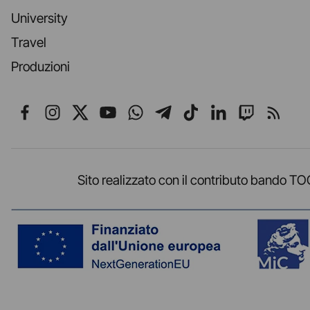
University
Travel
Produzioni
Seguici su Facebook
Seguici su Instagram
Seguici su X
Seguici su YouTube
Seguici su WhatsApp
Seguici su Telegr
Seguici su TikT
Seguici su L
Seguici 
Segui
Sito realizzato con il contributo band