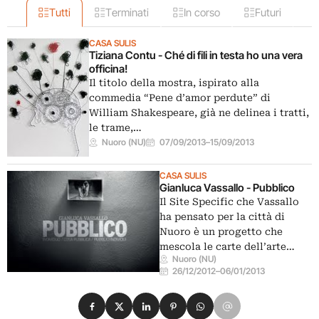
Tutti
Terminati
In corso
Futuri
CASA SULIS
Tiziana Contu - Ché di fili in testa ho una vera
officina!
Il titolo della mostra, ispirato alla
commedia “Pene d’amor perdute” di
William Shakespeare, già ne delinea i tratti,
le trame,…
Nuoro (NU)
07/09/2013
–
15/09/2013
CASA SULIS
Gianluca Vassallo - Pubblico
Il Site Specific che Vassallo
ha pensato per la città di
Nuoro è un progetto che
mescola le carte dell’arte…
Nuoro (NU)
26/12/2012
–
06/01/2013
Condividi su Facebook
Condividi su X
Condividi su LinkedIn
Condividi su Pinterest
Condividi su WhatsApp
Condividi su Email