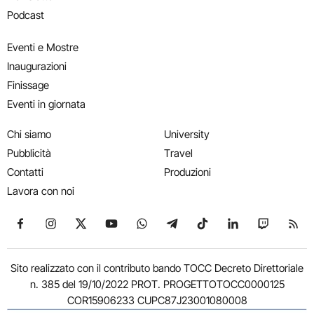
Podcast
Eventi e Mostre
Inaugurazioni
Finissage
Eventi in giornata
Chi siamo
University
Pubblicità
Travel
Contatti
Produzioni
Lavora con noi
Seguici su Facebook
Seguici su Instagram
Seguici su X
Seguici su YouTube
Seguici su WhatsApp
Seguici su Telegram
Seguici su TikTok
Seguici su Link
Seguici su
Segui
Sito realizzato con il contributo bando TOCC Decreto Direttoriale
n. 385 del 19/10/2022 PROT. PROGETTOTOCC0000125
COR15906233 CUPC87J23001080008