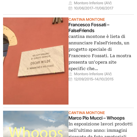
Montoro Inferiore (AV)
10/06/2017
–
11/06/2017
CANTINA MONTONE
Francesco Fossati –
FalseFriends
cantina montone è lieta di
annunciare FalseFriends, un
progetto speciale di
Francesco Fossati. La mostra
presenta un’opera site
specific che…
Montoro Inferiore (AV)
12/09/2015
–
14/10/2015
CANTINA MONTONE
Marco Pio Mucci – Whoops
In esposizione lavori prodotti
nell’ultimo anno: immagini
ricavate da foto amatoriali