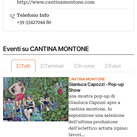
http://www.cantinamontone.com
Telefono Info
+39 33427044 80
Eventi su CANTINA MONTONE
Tutti
Terminati
In corso
Futuri
CANTINA MONTONE
Gianluca Capozzi - Pop-up
Show
una mostra pop-up di
Gianluca Capozzi apre a
cantina montone. In
esposizione una selezione
dell’ultima produzione
dell’eclettico artista irpino:
lavori…