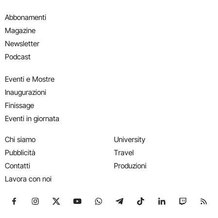
Abbonamenti
Magazine
Newsletter
Podcast
Eventi e Mostre
Inaugurazioni
Finissage
Eventi in giornata
Chi siamo
University
Pubblicità
Travel
Contatti
Produzioni
Lavora con noi
Seguici su Facebook
Seguici su Instagram
Seguici su X
Seguici su YouTube
Seguici su WhatsApp
Seguici su Telegram
Seguici su TikTok
Seguici su Link
Seguici su
Segui