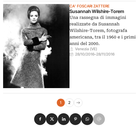
CA' FOSCARI ZATTERE
Susannah Wilshire-Torem
Una rassegna di immagini
realizzate da Susannah
Wilshire-Torem, fotografa
americana, tra il 1960 e i primi
anni del 2000.
Venezia (VE)
28/10/2016
–
28/11/2016
Navigazione eventi
1
2
Pagina successiva
Condividi su Facebook
Condividi su X
Condividi su LinkedIn
Condividi su Pinterest
Condividi su WhatsApp
Condividi su Email