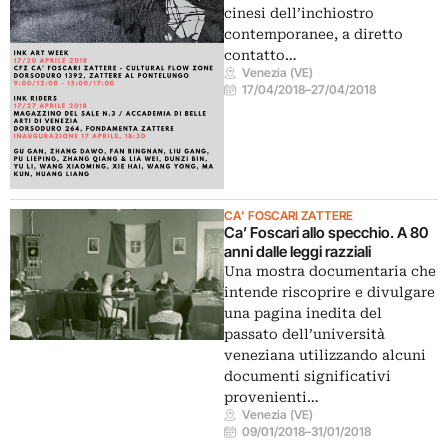
cinesi dell’inchiostro
contemporanee, a diretto
contatto…
Venezia (VE)
17/04/2018
–
27/04/2018
CA' FOSCARI ZATTERE
Ca’ Foscari allo specchio. A 80
anni dalle leggi razziali
Una mostra documentaria che
intende riscoprire e divulgare
una pagina inedita del
passato dell’università
veneziana utilizzando alcuni
documenti significativi
provenienti…
Venezia (VE)
09/01/2018
–
31/01/2018