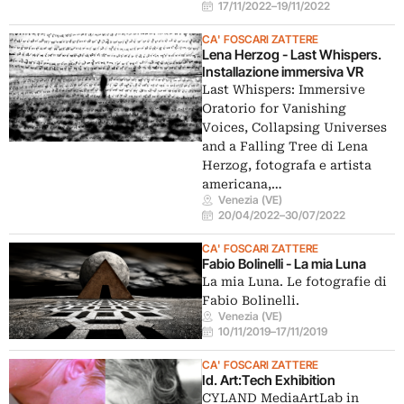
17/11/2022
–
19/11/2022
CA' FOSCARI ZATTERE
Lena Herzog - Last Whispers.
Installazione immersiva VR
Last Whispers: Immersive
Oratorio for Vanishing
Voices, Collapsing Universes
and a Falling Tree di Lena
Herzog, fotografa e artista
americana,…
Venezia (VE)
20/04/2022
–
30/07/2022
CA' FOSCARI ZATTERE
Fabio Bolinelli - La mia Luna
La mia Luna. Le fotografie di
Fabio Bolinelli.
Venezia (VE)
10/11/2019
–
17/11/2019
CA' FOSCARI ZATTERE
Id. Art:Tech Exhibition
CYLAND MediaArtLab in