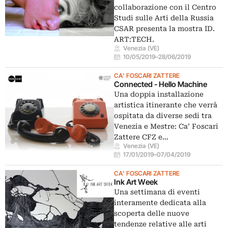
collaborazione con il Centro
Studi sulle Arti della Russia
CSAR presenta la mostra ID.
ART:TECH.
Venezia (VE)
10/05/2019
–
28/06/2019
CA' FOSCARI ZATTERE
Connected - Hello Machine
Una doppia installazione
artistica itinerante che verrà
ospitata da diverse sedi tra
Venezia e Mestre: Ca’ Foscari
Zattere CFZ e…
Venezia (VE)
17/01/2019
–
07/04/2019
CA' FOSCARI ZATTERE
Ink Art Week
Una settimana di eventi
interamente dedicata alla
scoperta delle nuove
tendenze relative alle arti