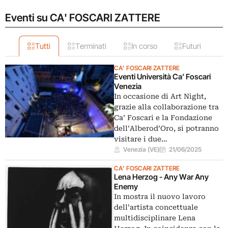
Eventi su CA' FOSCARI ZATTERE
Tutti
Terminati
In corso
Futuri
CA' FOSCARI ZATTERE
Eventi Università Ca’ Foscari
Venezia
In occasione di Art Night,
grazie alla collaborazione tra
Ca’ Foscari e la Fondazione
dell’Alberod’Oro, si potranno
visitare i due…
Venezia (VE)
21/06/2025
CA' FOSCARI ZATTERE
Lena Herzog - Any War Any
Enemy
In mostra il nuovo lavoro
dell’artista concettuale
multidisciplinare Lena