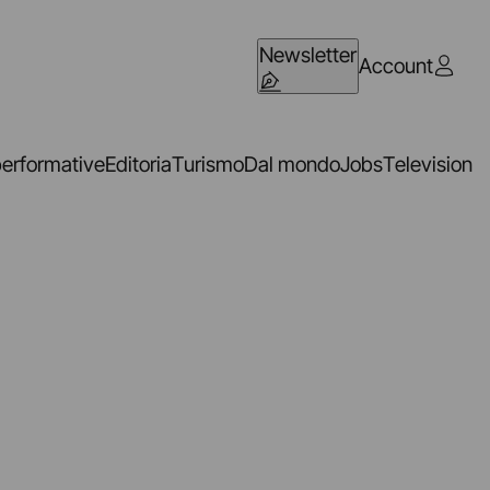
Newsletter
Account
performative
Editoria
Turismo
Dal mondo
Jobs
Television