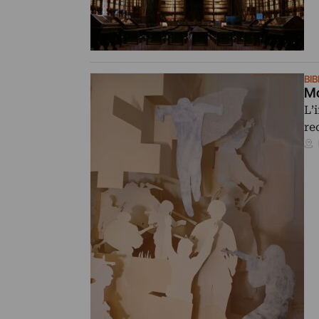
BI
Mo
L’
re