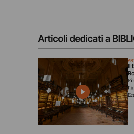
Articoli dedicati a B
AR
Il
R
Fi
l'
Em