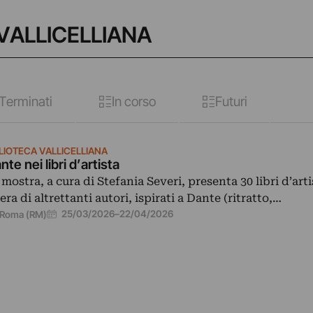
 VALLICELLIANA
Terminati
In corso
Futuri
BLIOTECA VALLICELLIANA
nte nei libri d’artista
 mostra, a cura di Stefania Severi, presenta 30 libri d’arti
era di altrettanti autori, ispirati a Dante (ritratto,…
25/03/2026
–
22/04/2026
Roma (RM)