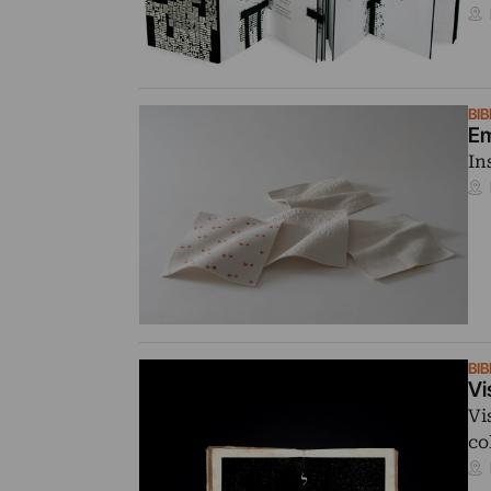
BI
Em
In
BI
Vi
Vi
co