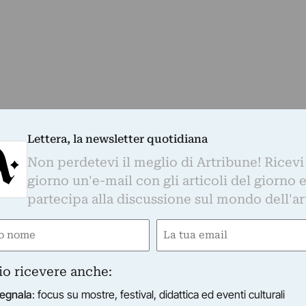
BLIOTECA VALLICELLIANA
Lettera, la newsletter quotidiana
ancarla Frare - Il Castello di Apice. Mappa del Labirint
a mostra dedicata al più recente lavoro di Giancarla Fra
Non perdetevi il meglio di Artribune! Ricevi
19/12/2019
–
20/01/2020
Roma (RM)
giorno un'e-mail con gli articoli del giorno 
partecipa alla discussione sul mondo dell'ar
e
Email
gatorio)
(Obbligatorio)
io ricevere anche:
egnala
: focus su mostre, festival, didattica ed eventi culturali