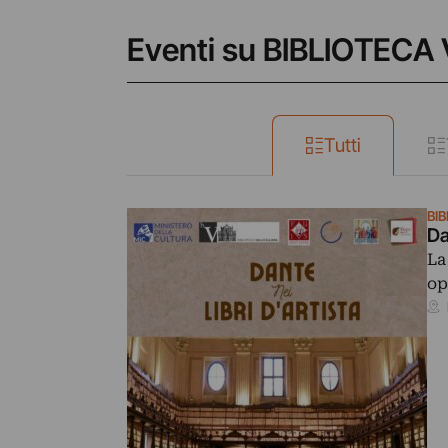
Eventi su BIBLIOTECA
Tutti
BI
Da
La
op