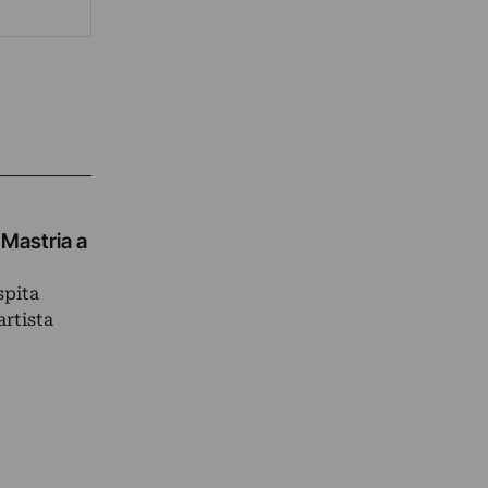
 Mastria a
spita
artista