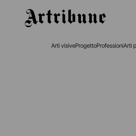
Artribune
Arti visive
Progetto
Professioni
Arti 