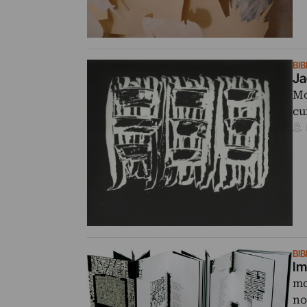
BI
Ja
Mo
cu
BI
Im
mo
no