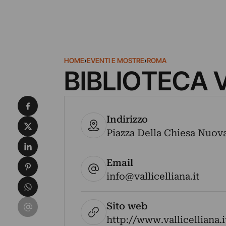
HOME
›
EVENTI E MOSTRE
›
ROMA
BIBLIOTECA 
Condividi su Facebook
Indirizzo
Condividi su X
Piazza Della Chiesa Nuova 
Condividi su LinkedIn
Email
Condividi su Pinterest
info@vallicelliana.it
Condividi su WhatsApp
Condividi su Email
Sito web
http://www.vallicelliana.i