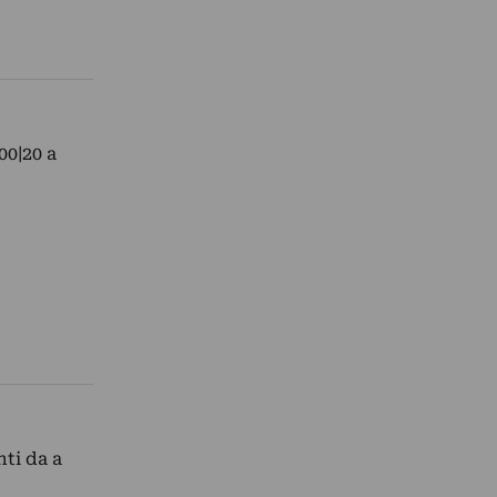
00|20 a
nti da a