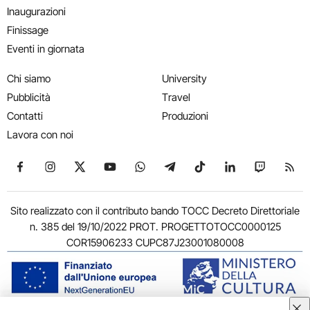
Inaugurazioni
Finissage
Eventi in giornata
Chi siamo
University
Pubblicità
Travel
Contatti
Produzioni
Lavora con noi
Seguici su Facebook
Seguici su Instagram
Seguici su X
Seguici su YouTube
Seguici su WhatsApp
Seguici su Telegram
Seguici su TikTok
Seguici su Link
Seguici su
Segui
Sito realizzato con il contributo bando TOCC Decreto Direttoriale
n. 385 del 19/10/2022 PROT. PROGETTOTOCC0000125
COR15906233 CUPC87J23001080008