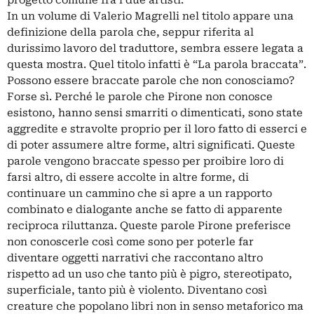
progetto comune fra i due artisti.
In un volume di Valerio Magrelli nel titolo appare una
definizione della parola che, seppur riferita al
durissimo lavoro del traduttore, sembra essere legata a
questa mostra. Quel titolo infatti è “La parola braccata”.
Possono essere braccate parole che non conosciamo?
Forse sì. Perché le parole che Pirone non conosce
esistono, hanno sensi smarriti o dimenticati, sono state
aggredite e stravolte proprio per il loro fatto di esserci e
di poter assumere altre forme, altri significati. Queste
parole vengono braccate spesso per proibire loro di
farsi altro, di essere accolte in altre forme, di
continuare un cammino che si apre a un rapporto
combinato e dialogante anche se fatto di apparente
reciproca riluttanza. Queste parole Pirone preferisce
non conoscerle così come sono per poterle far
diventare oggetti narrativi che raccontano altro
rispetto ad un uso che tanto più è pigro, stereotipato,
superficiale, tanto più è violento. Diventano così
creature che popolano libri non in senso metaforico ma