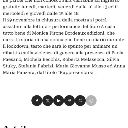
Le parole che non conosco sarà visitabile ad ingresso
gratuito lunedì, martedì, venerdì dalle 10 alle 13 ed il
mercoledì e giovedì dalle 15 alle 18.
Il 29 novembre in chiusura della mostra si potrà
assistere alla lettura - performance del libro A casa
tutto bene di Monica Pirone Bordeaux edizioni, che
narra la storia di una donna che tiene un diario durante
il lockdown, testo che sarà lo spunto per animare un
dibattito sulla violenza di genere alla presenza di Paola
Paesano, Michela Becchis, Roberta Melasecca, Silvia
Stuky, Stefania Fabrizi, Maria Giovanna Musso ed Anna
Maria Panzera, dal titolo “Rappresentarsi”.
Condividi su Facebook
Condividi su X
Condividi su LinkedIn
Condividi su Pinterest
Condividi su WhatsApp
Condividi su Email