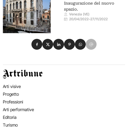
Inaugurazione del nuovo
spazio.
Venezia (VE)
20/04/2022
–
27/11/2022
Condividi su Facebook
Condividi su X
Condividi su LinkedIn
Condividi su Pinterest
Condividi su WhatsApp
Condividi su Email
Artribune
Arti visive
Progetto
Professioni
Arti performative
Editoria
Turismo