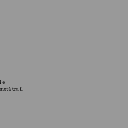
i e
età tra il