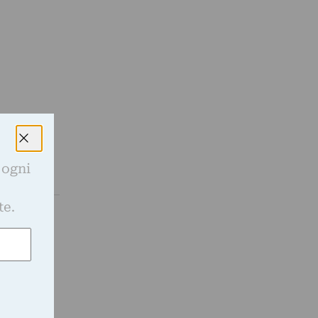
 ogni
e
te.
stagione