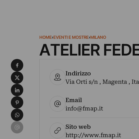
HOME
›
EVENTI E MOSTRE
›
MILANO
ATELIER FED
Condividi su Facebook
Indirizzo
Condividi su X
Via Orti s/n , Magenta , It
Condividi su LinkedIn
Email
Condividi su Pinterest
info@fmap.it
Condividi su WhatsApp
Condividi su Email
Sito web
http://www.fmap.it