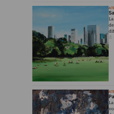
AT
Sa
La
de
di
AT
Pa
La
vo