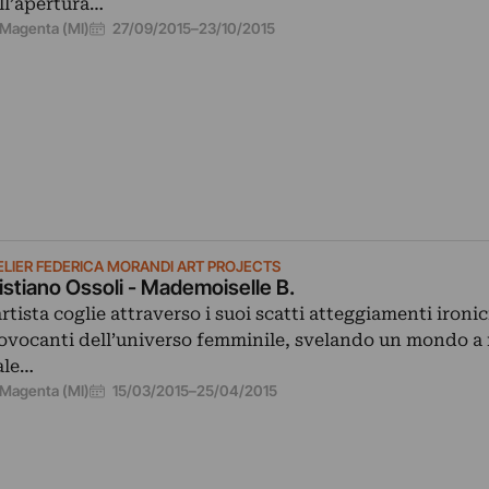
ll’apertura…
27/09/2015
–
23/10/2015
Magenta (MI)
ELIER FEDERICA MORANDI ART PROJECTS
istiano Ossoli - Mademoiselle B.
artista coglie attraverso i suoi scatti atteggiamenti ironic
ovocanti dell’universo femminile, svelando un mondo a m
ale…
15/03/2015
–
25/04/2015
Magenta (MI)