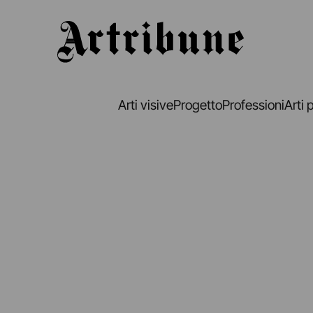
Artribune
Arti visive
Progetto
Professioni
Arti 