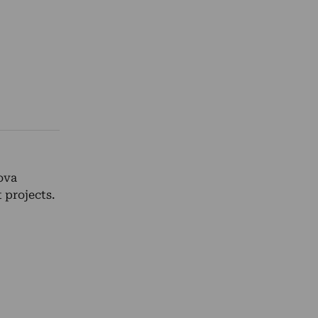
ova
t projects.