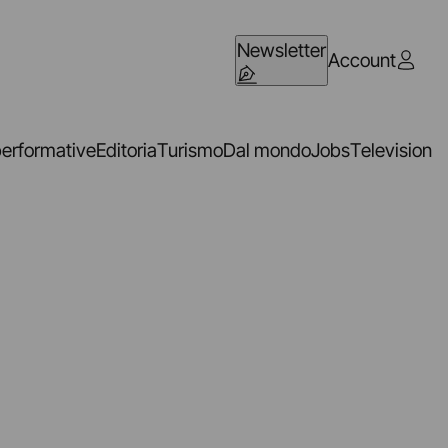
Newsletter
Account
performative
Editoria
Turismo
Dal mondo
Jobs
Television