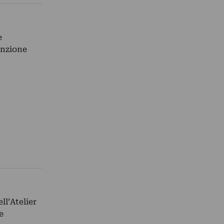
e
enzione
ll’Atelier
e