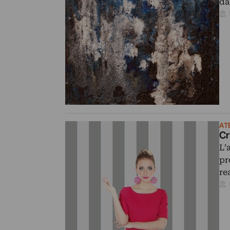
da
AT
Cr
L’
pr
re