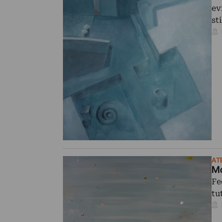
ev
st
AT
Mo
Fe
tu