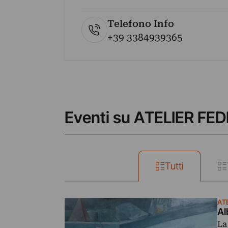
Telefono Info
+39 3384939365
Eventi su ATELIER F
Tutti
AT
Al
La