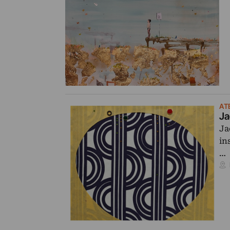
AT
Ja
Ja
in
…