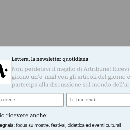
Lettera, la newsletter quotidiana
Non perdetevi il meglio di Artribune! Ricevi
giorno un'e-mail con gli articoli del giorno 
partecipa alla discussione sul mondo dell'ar
ELIER FEDERICA MORANDI ART PROJECTS
ego Taroni - Yume/Sogno
e
Email
Atelier Federica Morandi art projects inaugura la nuova 
ired)
(Required)
tistica con un focus sulla fotografia.
15/02/2015
–
08/03/2015
Magenta (MI)
io ricevere anche:
egnala
: focus su mostre, festival, didattica ed eventi culturali